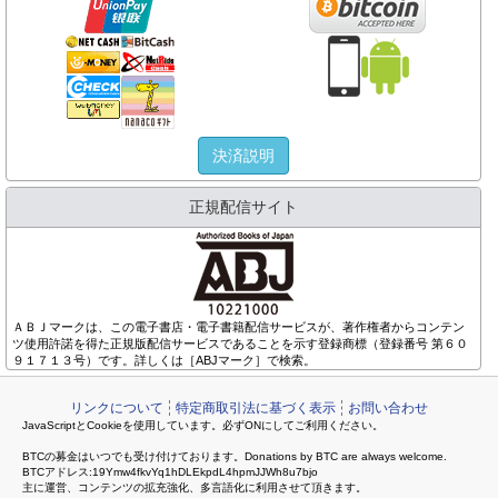
決済説明
正規配信サイト
ＡＢＪマークは、この電子書店・電子書籍配信サービスが、著作権者からコンテン
ツ使用許諾を得た正規版配信サービスであることを示す登録商標（登録番号 第６０
９１７１３号）です。詳しくは［ABJマーク］で検索。
リンクについて
特定商取引法に基づく表示
お問い合わせ
JavaScriptとCookieを使用しています。必ずONにしてご利用ください。
BTCの募金はいつでも受け付けております。Donations by BTC are always welcome.
BTCアドレス:19Ymw4fkvYq1hDLEkpdL4hpmJJWh8u7bjo
主に運営、コンテンツの拡充強化、多言語化に利用させて頂きます。