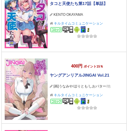
タコと天使たち第17話【単話】
KENTO OKAYAMA
キルタイムコミュニケーション
コミック
400円
ポイント15％
ヤングアンリアルJINGAI Vol.21
[画]うなみや
/
ほりとも
/
しおバター
/他
キルタイムコミュニケーション
コミック