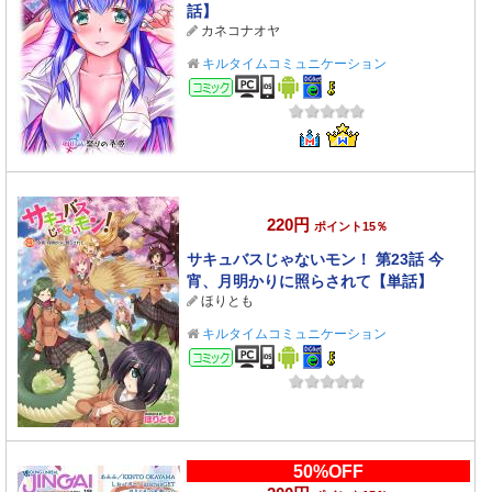
話】
カネコナオヤ
キルタイムコミュニケーション
コミック
220円
ポイント15％
サキュバスじゃないモン！ 第23話 今
宵、月明かりに照らされて【単話】
ほりとも
キルタイムコミュニケーション
コミック
50%OFF