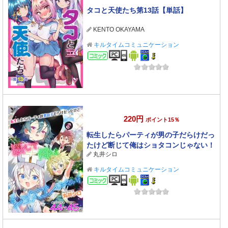
タコと天使たち第13話【単話】
KENTO OKAYAMA
キルタイムコミュニケーション
コミック
220円
ポイント15％
転生したらパーティが男の子だらけだっ
たけど断じて俺はショタコンじゃない！
丸井シロ
第44話～第45話【単話】
キルタイムコミュニケーション
コミック