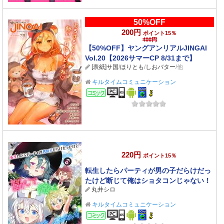
50%OFF
200円
ポイント15％
400円
【50%OFF】ヤングアンリアルJINGAI
Vol.20【2026サマーCP 8/31まで】
[表紙]サ国
/
ほりとも
/
しおバター
/他
キルタイムコミュニケーション
コミック
220円
ポイント15％
転生したらパーティが男の子だらけだっ
たけど断じて俺はショタコンじゃない！
丸井シロ
最終話【単話】
キルタイムコミュニケーション
コミック