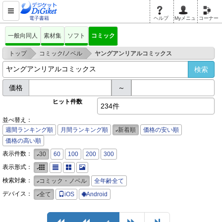
電子書籍
ヘルプ
Myメニュ
コーナー
一般向同人
素材集
ソフト
コミック
>
>
トップ
コミック/ノベル
ヤングアンリアルコミックス
価格
～
ヒット件数
234件
並べ替え：
週間ランキング順
月間ランキング順
新着順
価格の安い順
価格の高い順
表示件数：
30
60
100
200
300
表示形式：
検索対象：
コミック・ノベル
全年齢全て
デバイス：
全て
iOS
Android