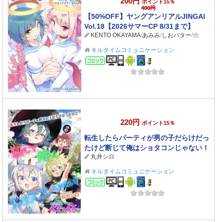
200円
ポイント15％
400円
【50%OFF】ヤングアンリアルJINGAI
Vol.18【2026サマーCP 8/31まで】
KENTO OKAYAMA
/
あみみ
/
しおバター
/他
キルタイムコミュニケーション
コミック
220円
ポイント15％
転生したらパーティが男の子だらけだっ
たけど断じて俺はショタコンじゃない！
丸井シロ
第42話～第43話【単話】
キルタイムコミュニケーション
コミック