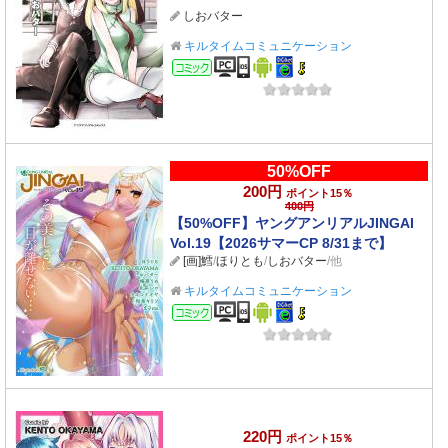
しおバター
キルタイムコミュニケーション
コミック
50%OFF
200円
ポイント15％
400円
【50%OFF】ヤングアンリアルJINGAI
Vol.19【2026サマーCP 8/31まで】
[画]鱈
/
ほりとも
/
しおバター
/他
キルタイムコミュニケーション
コミック
220円
ポイント15％