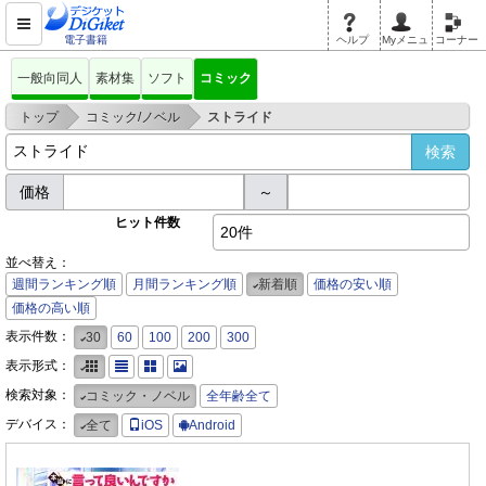
電子書籍
ヘルプ
Myメニュ
コーナー
一般向同人
素材集
ソフト
コミック
>
>
トップ
コミック/ノベル
ストライド
価格
～
ヒット件数
20件
並べ替え：
週間ランキング順
月間ランキング順
新着順
価格の安い順
価格の高い順
表示件数：
30
60
100
200
300
表示形式：
検索対象：
コミック・ノベル
全年齢全て
デバイス：
全て
iOS
Android