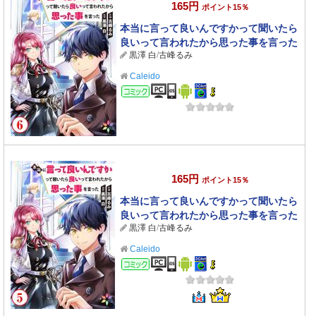
165円
ポイント15％
本当に言って良いんですかって聞いたら
良いって言われたから思った事を言った
黒澤 白
/
古峰るみ
6
Caleido
コミック
165円
ポイント15％
本当に言って良いんですかって聞いたら
良いって言われたから思った事を言った
黒澤 白
/
古峰るみ
5
Caleido
コミック