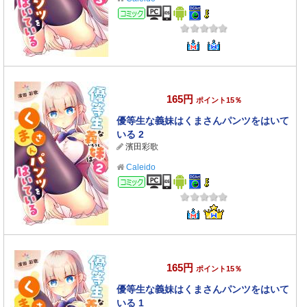
コミック
165円
ポイント15％
優等生な義妹はくまさんパンツをはいて
いる 2
濱田彩歌
Caleido
コミック
165円
ポイント15％
優等生な義妹はくまさんパンツをはいて
いる 1