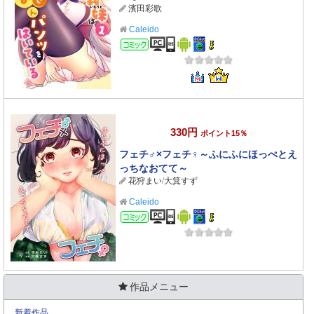
濱田彩歌
Caleido
コミック
330円
ポイント15％
フェチ♂×フェチ♀～ふにふにほっぺとえ
っちなおてて～
花狩まい
/
大箕すず
Caleido
コミック
作品メニュー
新着作品