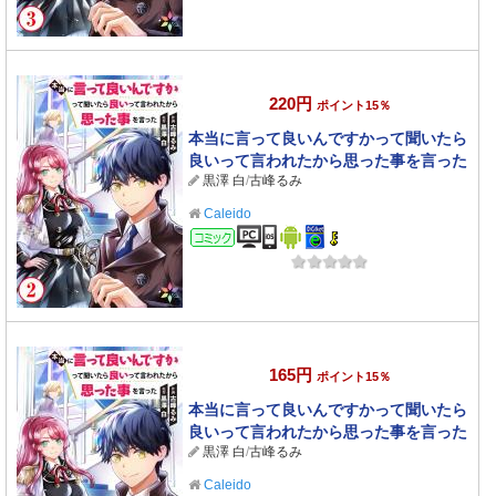
220円
ポイント15％
本当に言って良いんですかって聞いたら
良いって言われたから思った事を言った
黒澤 白
/
古峰るみ
2
Caleido
コミック
165円
ポイント15％
本当に言って良いんですかって聞いたら
良いって言われたから思った事を言った
黒澤 白
/
古峰るみ
1
Caleido