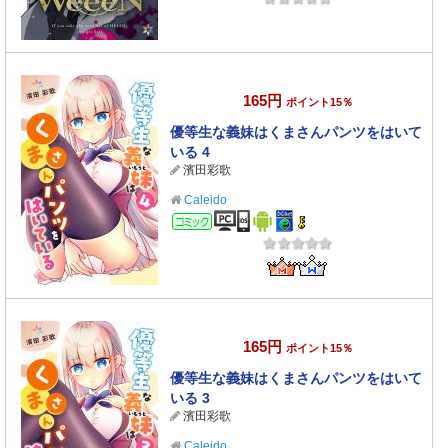
165円
ポイント15％
優等生な義妹はくまさんパンツをはいて
いる 4
濱田彩歌
Caleido
コミック
165円
ポイント15％
優等生な義妹はくまさんパンツをはいて
いる 3
濱田彩歌
Caleido