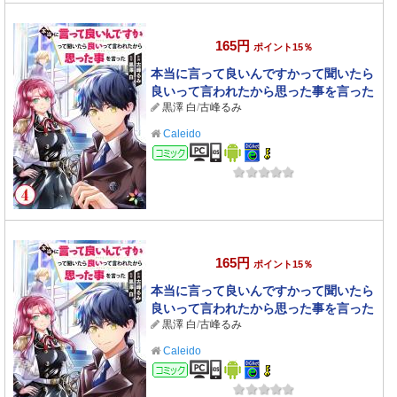
165円
ポイント15％
本当に言って良いんですかって聞いたら
良いって言われたから思った事を言った
黒澤 白
/
古峰るみ
4
Caleido
コミック
165円
ポイント15％
本当に言って良いんですかって聞いたら
良いって言われたから思った事を言った
黒澤 白
/
古峰るみ
3
Caleido
コミック