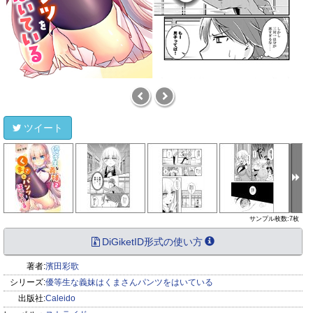
ツイート
サンプル枚数:7枚
DiGiketID形式の使い方
著者:
濱田彩歌
シリーズ:
優等生な義妹はくまさんパンツをはいている
出版社:
Caleido