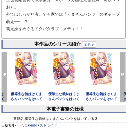
お）。
外ではしっかり者、でも家では「くまさんパンツ」のギャップ
萌え──！？
義兄妹をめぐるドタバタラブコメディ！！
本作品のシリーズ紹介
全表示
くま
優等生な義妹はくま
優等生な義妹はくま
優等生な義妹はくま
優
いて
さんパンツをはいて
さんパンツをはいて
さんパンツをはいて
さ
いる 1
いる 3
いる 4
本電子書籍の仕様
prev
next
書籍名:
優等生な義妹はくまさんパンツをはいている 2
出版社/レーベル:
Caleido
/
ストライド