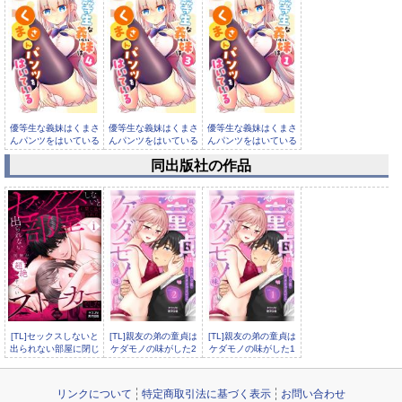
優等生な義妹はくまさ
優等生な義妹はくまさ
優等生な義妹はくまさ
んパンツをはいている
んパンツをはいている
んパンツをはいている
4
3
1
同出版社の作品
[TL]セックスしないと
[TL]親友の弟の童貞は
[TL]親友の弟の童貞は
出られない部屋に閉じ
ケダモノの味がした2
ケダモノの味がした1
込められたら、同
リンクについて
特定商取引法に基づく表示
お問い合わせ