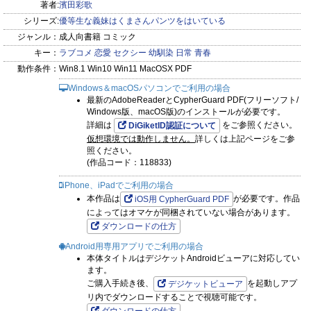
著者:
濱田彩歌
シリーズ:
優等生な義妹はくまさんパンツをはいている
ジャンル：
成人向書籍 コミック
キー：
ラブコメ
恋愛
セクシー
幼馴染
日常
青春
動作条件：
Win8.1 Win10 Win11 MacOSX PDF
Windows＆macOSパソコンでご利用の場合
最新のAdobeReaderとCypherGuard PDF(フリーソフト/
Windows版、macOS版)のインストールが必要です。
詳細は
をご参照ください。
DiGiketID認証について
仮想環境では動作しません。
詳しくは上記ページをご参
照ください。
(作品コード：118833)
iPhone、iPadでご利用の場合
本作品は
が必要です。作品
iOS用 CypherGuard PDF
によってはオマケが同梱されていない場合があります。
ダウンロードの仕方
Android用専用アプリでご利用の場合
本体タイトルはデジケットAndroidビューアに対応してい
ます。
ご購入手続き後、
を起動しアプ
デジケットビューア
リ内でダウンロードすることで視聴可能です。