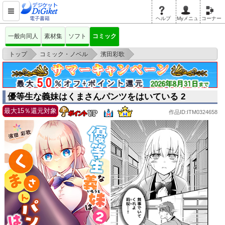
電子書籍
ヘルプ
Myメニュ
コーナー
一般向同人
素材集
ソフト
コミック
>
>
>
トップ
コミック・ノベル
濱田彩歌
優等生な義妹はくまさんパンツをはいている 2
優等生な義妹はくまさんパンツをはいている 2
最大15％還元対象
作品ID:ITM0324658