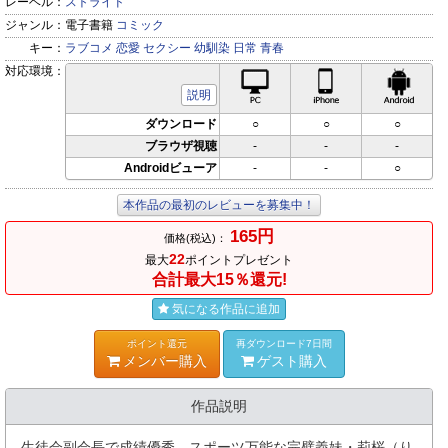
レーベル：
ストライド
ジャンル：
電子書籍
コミック
キー：
ラブコメ
恋愛
セクシー
幼馴染
日常
青春
対応環境：
PC対応
iPhone対応
Andr
説明
ダウンロード
○
○
○
ブラウザ視聴
-
-
-
Androidビューア
-
-
○
本作品の最初のレビューを募集中！
165円
価格(税込)：
22
最大
ポイントプレゼント
合計最大15％還元!
気になる作品に追加
ポイント還元
再ダウンロード7日間
メンバー購入
ゲスト購入
作品説明
生徒会副会長で成績優秀、スポーツ万能な完璧義妹・莉桜（り