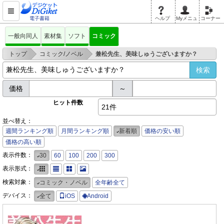
電子書籍
ヘルプ
Myメニュ
コーナー
一般向同人
素材集
ソフト
コミック
>
>
トップ
コミック/ノベル
兼松先生、美味しゅうございますか？
価格
～
ヒット件数
21件
並べ替え：
週間ランキング順
月間ランキング順
新着順
価格の安い順
価格の高い順
表示件数：
30
60
100
200
300
表示形式：
検索対象：
コミック・ノベル
全年齢全て
デバイス：
全て
iOS
Android