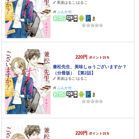
美波はるこ
/
はるこ
ぶんか社
コミック
220円
ポイント15％
兼松先生、美味しゅうございますか？
（分冊版） 【第2話】
美波はるこ
/
はるこ
ぶんか社
コミック
220円
ポイント15％