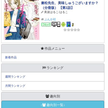
兼松先生、美味しゅうございますか？
（分冊版） 【第1話】
美波はるこ
/
はるこ
ぶんか社
コミック
作品メニュー
新着作品
ランキング
週間ランキング
月間ランキング
趣向別
↓
趣向別一覧↓