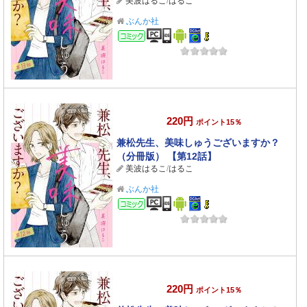
美波はるこ
/
はるこ
ぶんか社
コミック
220円
ポイント15％
兼松先生、美味しゅうございますか？
（分冊版） 【第12話】
美波はるこ
/
はるこ
ぶんか社
コミック
220円
ポイント15％