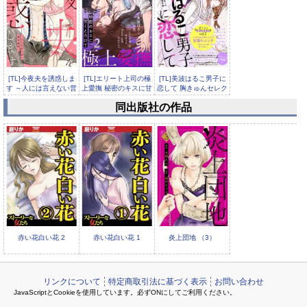
[TL]今夜夫を誘惑しま
[TL]エリート上司の極
[TL]美波はるこ男子に
す ～人には言えない営
上愛撫 秘密のキスに甘
恋して 胸きゅんセレク
み...
く...
シ...
同出版社の作品
兼松先生、美味しゅう
ございますか？ （3）
【か...
赤い花白い花 2
赤い花白い花 1
炎上団地 （3）
リンクについて
特定商取引法に基づく表示
お問い合わせ
JavaScriptとCookieを使用しています。必ずONにしてご利用ください。