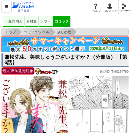
電子書籍
ヘルプ
Myメニュ
コーナー
一般向同人
素材集
ソフト
コミック
>
>
>
トップ
コミック/ノベル
ぶんか社
兼松先生、美味しゅうございますか？（分冊版） 【第6話】
兼松先生、美味しゅうございますか？（分冊版） 【第
6話】
最大15％還元対象
作品ID:ITM0234790