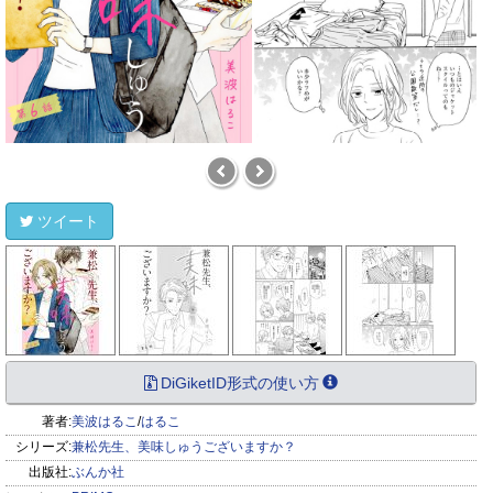
ツイート
DiGiketID形式の使い方
著者:
美波はるこ
/
はるこ
シリーズ:
兼松先生、美味しゅうございますか？
出版社:
ぶんか社