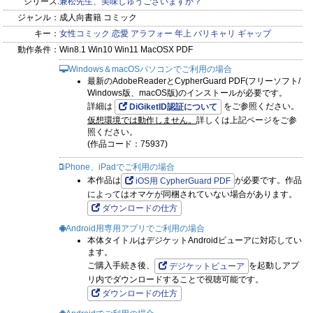
シリーズ:
兼松先生、美味しゅうございますか？
ジャンル：
成人向書籍 コミック
キー：
女性コミック
恋愛
アラフォー
年上
バリキャリ
ギャップ
動作条件：
Win8.1 Win10 Win11 MacOSX PDF
Windows＆macOSパソコンでご利用の場合
最新のAdobeReaderとCypherGuard PDF(フリーソフト/
Windows版、macOS版)のインストールが必要です。
詳細は
をご参照ください。
DiGiketID認証について
仮想環境では動作しません。
詳しくは上記ページをご参
照ください。
(作品コード：75937)
iPhone、iPadでご利用の場合
本作品は
が必要です。作品
iOS用 CypherGuard PDF
によってはオマケが同梱されていない場合があります。
ダウンロードの仕方
Android用専用アプリでご利用の場合
本体タイトルはデジケットAndroidビューアに対応してい
ます。
ご購入手続き後、
を起動しアプ
デジケットビューア
リ内でダウンロードすることで視聴可能です。
ダウンロードの仕方