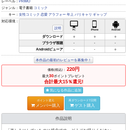
レーベル：
PRIMO
ジャンル：
電子書籍
コミック
キー：
女性コミック
恋愛
アラフォー
年上
バリキャリ
ギャップ
対応環境：
PC対応
iPhone対応
Andr
説明
ダウンロード
○
○
○
ブラウザ視聴
-
-
-
Androidビューア
-
-
○
本作品の最初のレビューを募集中！
220円
価格(税込)：
30
最大
ポイントプレゼント
合計最大15％還元!
気になる作品に追加
ポイント還元
再ダウンロード7日間
メンバー購入
ゲスト購入
作品説明