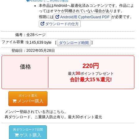
Androidでご利用の場合
本作品はAndroidへ最適化済みコンテンツです。作品によ
ってはオマケが同梱されていない場合があります。
視聴には
が必要です。
Android用 CypherGuard PDF
ダウンロードの仕方
備考：
全28ページ
ファイル容量：
9,145,639 byte [
]
ダウンロード時間
登録日：
2022年05月28日
220円
価格
30
最大
ポイントプレゼント
合計最大15％還元!
ポイント還元
メンバー購入
メンバー登録されている方はこちら。
再ダウンロード、ニ重購入防止有り。最大30ポイント還元
再ダウンロード7日間
ゲスト購入