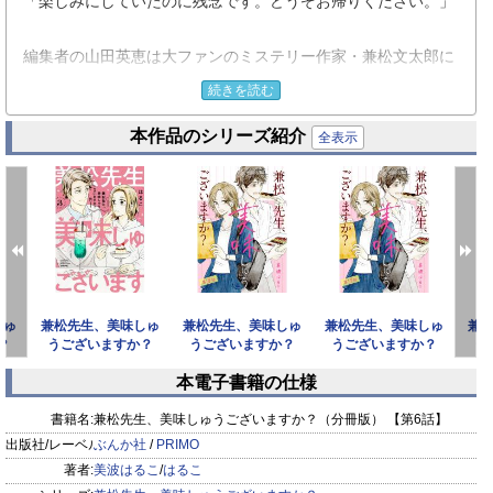
「楽しみにしていたのに残念です。どうぞお帰りください。」
編集者の山田英恵は大ファンのミステリー作家・兼松文太郎に
雑誌コラムの執筆を依頼する。
続きを読む
ダメ元での依頼だったけど…まさかのOK！
本作品のシリーズ紹介
手土産をテーマとしたコラムの依頼のため、
全表示
英恵も手土産を持って兼松の元に挨拶に向かうことに。
しかし“無難”を理由に選んだお菓子ということを兼松に見抜か
れてしまい──？
ミステリアスな作家の予想外な『手土産愛』に振り回され…
気づけば“仕事相手”以上の感情が……!?
しゅ
兼松先生、美味しゅ
兼松先生、美味しゅ
兼松先生、美味しゅ
兼
仕事も恋も手抜きができない不器用な大人同士のお仕事ラブス
？
うございますか？
うございますか？
うございますか？
う
トーリー！
話】
（3） 【かきおろし漫
（分冊版） 【第18
（分冊版） 【第17
（
本電子書籍の仕様
画
話】
話】
prev
next
※この作品は『PRIMO Vol.7』に収録されています。重複購入
書籍名:
兼松先生、美味しゅうございますか？（分冊版） 【第6話】
にご注意下さい。
出版社/レーベル:
ぶんか社
/
PRIMO
著者:
美波はるこ
/
はるこ