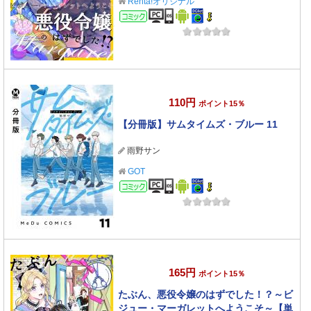
Renta!オリジナル
コミック
110円
ポイント15％
【分冊版】サムタイムズ・ブルー 11
雨野サン
GOT
コミック
165円
ポイント15％
たぶん、悪役令嬢のはずでした！？～ビ
ジュー・マーガレットへようこそ～【単