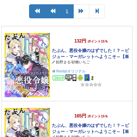
1
132円
ポイント15％
たぶん、悪役令嬢のはずでした！？～ビ
ジュー・マーガレットへようこそ～【単
飴野まる
/
砂糖いちご
話】 21
Renta!オリジナル
コミック
165円
ポイント15％
たぶん、悪役令嬢のはずでした！？～ビ
ジュー・マーガレットへようこそ～【単