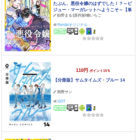
たぶん、悪役令嬢のはずでした！？～ビ
ジュー・マーガレットへようこそ～【単
飴野まる
/
[原作]砂糖いちご
話】 11
Renta!オリジナル
コミック
110円
ポイント15％
【分冊版】サムタイムズ・ブルー 14
雨野サン
GOT
コミック