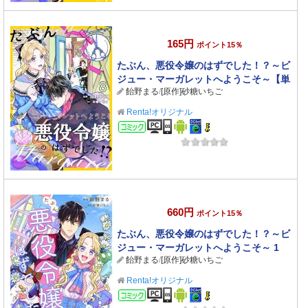
165円
ポイント15％
たぶん、悪役令嬢のはずでした！？～ビ
ジュー・マーガレットへようこそ～【単
飴野まる
/
[原作]砂糖いちご
話】 8
Renta!オリジナル
コミック
660円
ポイント15％
たぶん、悪役令嬢のはずでした！？～ビ
ジュー・マーガレットへようこそ～ 1
飴野まる
/
[原作]砂糖いちご
Renta!オリジナル
コミック