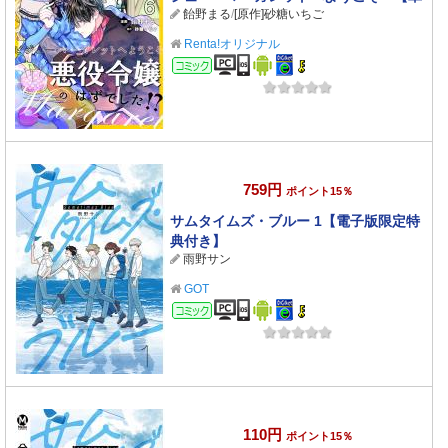
飴野まる
/
[原作]砂糖いちご
話】 6
Renta!オリジナル
コミック
759円
ポイント15％
サムタイムズ・ブルー 1【電子版限定特
典付き】
雨野サン
GOT
コミック
110円
ポイント15％