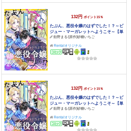
132円
ポイント15％
たぶん、悪役令嬢のはずでした！？～ビ
ジュー・マーガレットへようこそ～【単
飴野まる
/
[原作]砂糖いちご
話】 17
Renta!オリジナル
コミック
132円
ポイント15％
たぶん、悪役令嬢のはずでした！？～ビ
ジュー・マーガレットへようこそ～【単
飴野まる
/
[原作]砂糖いちご
話】 16
Renta!オリジナル
コミック