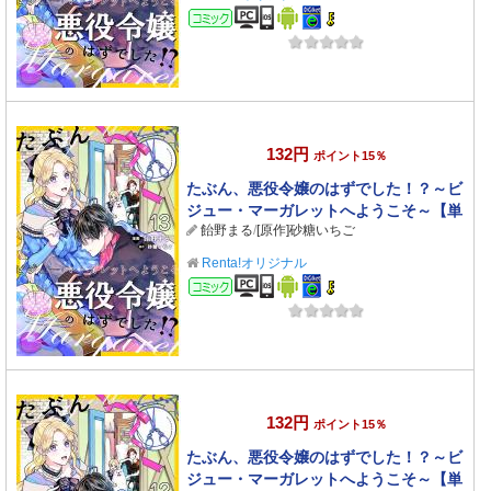
コミック
132円
ポイント15％
たぶん、悪役令嬢のはずでした！？～ビ
ジュー・マーガレットへようこそ～【単
飴野まる
/
[原作]砂糖いちご
話】 13
Renta!オリジナル
コミック
132円
ポイント15％
たぶん、悪役令嬢のはずでした！？～ビ
ジュー・マーガレットへようこそ～【単