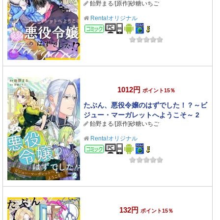
飴野まる
/
[原作]砂糖いちご
話】 12
Renta!オリジナル
コミック
1012円
ポイント15％
たぶん、悪役令嬢のはずでした！？～ビ
ジュー・マーガレットへようこそ～ 2
飴野まる
/
[原作]砂糖いちご
Renta!オリジナル
コミック
132円
ポイント15％