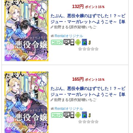
132円
ポイント15％
たぶん、悪役令嬢のはずでした！？～ビ
ジュー・マーガレットへようこそ～【単
飴野まる
/
[原作]砂糖いちご
話】 10
Renta!オリジナル
コミック
165円
ポイント15％
たぶん、悪役令嬢のはずでした！？～ビ
ジュー・マーガレットへようこそ～【単
飴野まる
/
[原作]砂糖いちご
話】 9
Renta!オリジナル
コミック