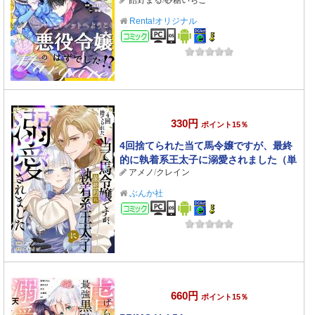
飴野まる
/
砂糖いちご
話】 20
Renta!オリジナル
コミック
330円
ポイント15％
4回捨てられた当て馬令嬢ですが、最終
的に執着系王太子に溺愛されました（単
アメノ
/
クレイン
話版）
ぶんか社
コミック
660円
ポイント15％