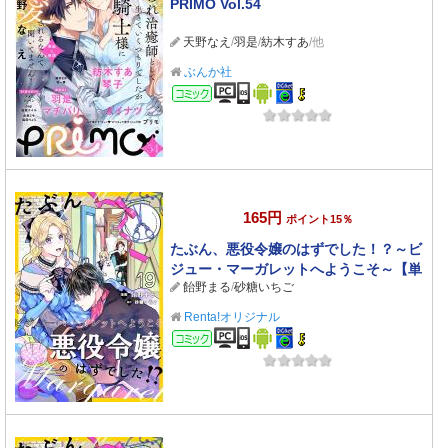
PRIMO Vol.54
天野なえ
/
羽是
/
紡木すあ
/他
ぶんか社
コミック
165円
ポイント15％
たぶん、悪役令嬢のはずでした！？～ビ
ジュー・マーガレットへようこそ～【単
飴野まる
/
砂糖いちご
話】 19
Renta!オリジナル
コミック