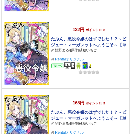
132円
ポイント15％
たぶん、悪役令嬢のはずでした！？～ビ
ジュー・マーガレットへようこそ～【単
飴野まる
/
[原作]砂糖いちご
話】 15
Renta!オリジナル
コミック
165円
ポイント15％
たぶん、悪役令嬢のはずでした！？～ビ
ジュー・マーガレットへようこそ～【単
飴野まる
/
[原作]砂糖いちご
話】 14
Renta!オリジナル