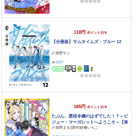
110円
ポイント15％
【分冊版】サムタイムズ・ブルー 12
雨野サン
GOT
コミック
165円
ポイント15％
たぶん、悪役令嬢のはずでした！？～ビ
ジュー・マーガレットへようこそ～【単
飴野まる
/
[原作]砂糖いちご
話】 7