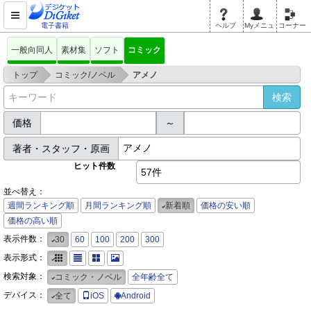
電子書籍
ヘルプ
Myメニュ
コーナー
一般向同人
素材集
ソフト
コミック
>
>
トップ
コミック/ノベル
アメノ
価格
～
著者・スタッフ・原画
ヒット件数
57件
並べ替え：
週間ランキング順
月間ランキング順
新着順
価格の安い順
価格の高い順
表示件数：
30
60
100
200
300
表示形式：
検索対象：
コミック・ノベル
全年齢全て
デバイス：
全て
iOS
Android