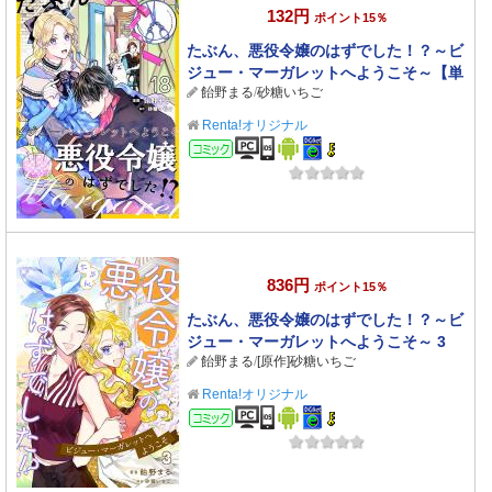
132円
ポイント15％
たぶん、悪役令嬢のはずでした！？～ビ
ジュー・マーガレットへようこそ～【単
飴野まる
/
砂糖いちご
話】 18
Renta!オリジナル
コミック
836円
ポイント15％
たぶん、悪役令嬢のはずでした！？～ビ
ジュー・マーガレットへようこそ～ 3
飴野まる
/
[原作]砂糖いちご
Renta!オリジナル
コミック