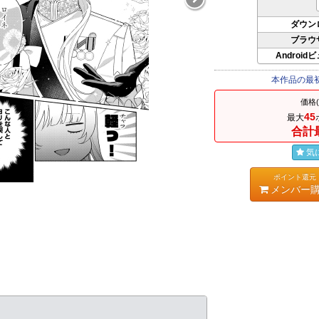
ダウン
ブラウ
Android
本作品の最
価格
45
最大
合計
気
ポイント還元
メンバー