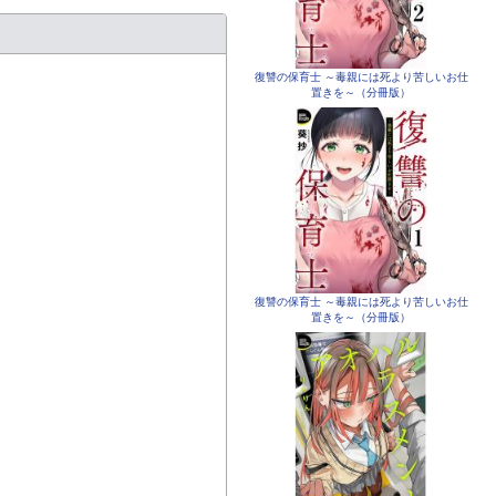
復讐の保育士 ～毒親には死より苦しいお仕
置きを～（分冊版）
復讐の保育士 ～毒親には死より苦しいお仕
置きを～（分冊版）