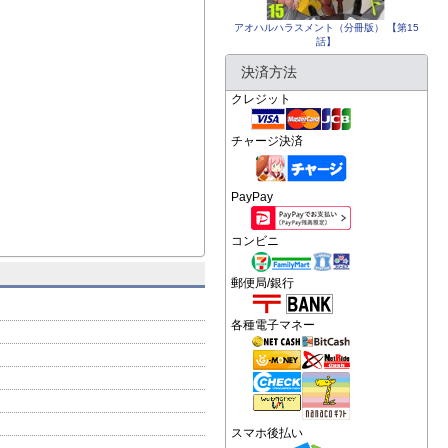
アオハルハラスメント（分冊版） 【第15
話】
決済方法
クレジット
チャージ決済
PayPay
コンビニ
郵便局/銀行
各種電子マネー
スマホ後払い