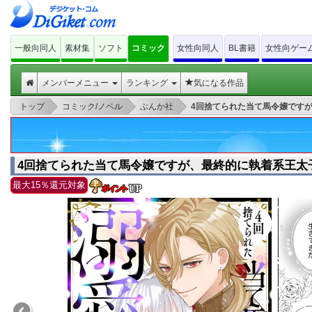
一般向同人
素材集
ソフト
コミック
女性向同人
BL書籍
女性向ゲー
メンバーメニュー
ランキング
気になる作品
>
>
>
トップ
コミック/ノベル
ぶんか社
4回捨てられた当て馬令嬢です
4回捨てられた当て馬令嬢ですが、最終的に執着系王太
最大15％還元対象