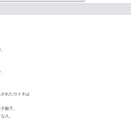
が、
で、
出されたロイネは
太子殿下。
きな人。