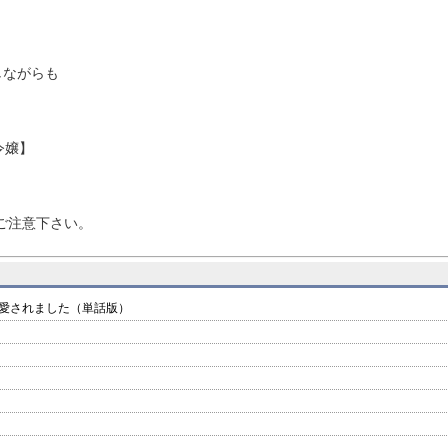
しながらも
令嬢】
！
にご注意下さい。
愛されました（単話版）