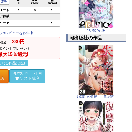
説明
ロード
○
○
○
ザ視聴
-
-
-
ビューア
-
-
○
PRIMO Vol.54
初のレビューを募集中！
同出版社の作品
330円
(税込)：
ポイントプレゼント
最大15％還元!
になる作品に追加
再ダウンロード7日間
購入
ゲスト購入
失学園（分冊版） 【第28話】