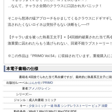
…なんて、チャラさ全開のクラウスに口説かれ大パニック！
そこから怒涛の猛アプローチをかましてくるクラウスにドギマギ
流されたくないロイネは突拍子もない決断をし──!?
【チャラい皮を被った執着王太子】×【4回婚約破棄された当て馬
激重愛に囚われたらもう逃げられない、回避不能ラブストーリー
※この作品は『PRIMO Vol.54』に収録されています。重複購入
本電子書籍の仕様
書籍名:
4回捨てられた当て馬令嬢ですが、最終的に執着系王太子に溺
出版社/レーベル:
ぶんか社
/
PRIMO
著者:
アメノ
/
クレイン
シリーズ:
---
ジャンル：
成人向書籍 コミック
キー：
少女コミック
一途
執着
シンデレラストーリー
ピュア
溺愛
動作条件：
Win8.1 Win10 Win11 MacOSX PDF