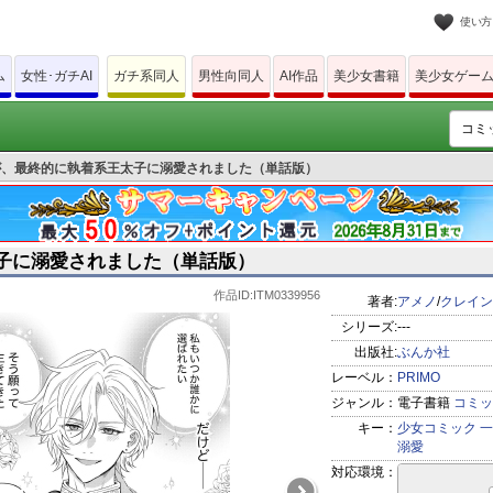
使い方
ム
女性･ガチAI
ガチ系同人
男性向同人
AI作品
美少女書籍
美少女ゲー
が、最終的に執着系王太子に溺愛されました（単話版）
子に溺愛されました（単話版）
作品ID:ITM0339956
著者:
アメノ
/
クレイン
シリーズ:
---
出版社:
ぶんか社
レーベル：
PRIMO
ジャンル：
電子書籍
コミッ
キー：
少女コミック
一
溺愛
対応環境：