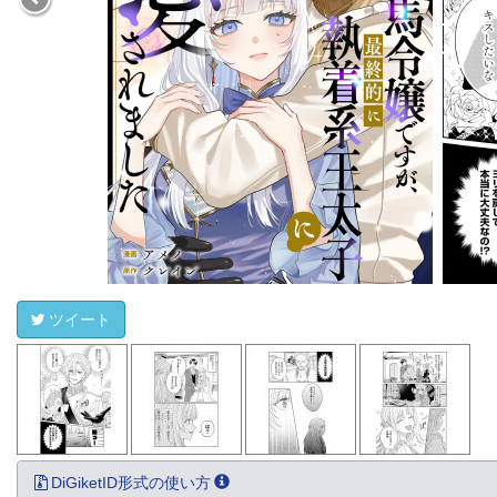
ツイート
DiGiketID形式の使い方