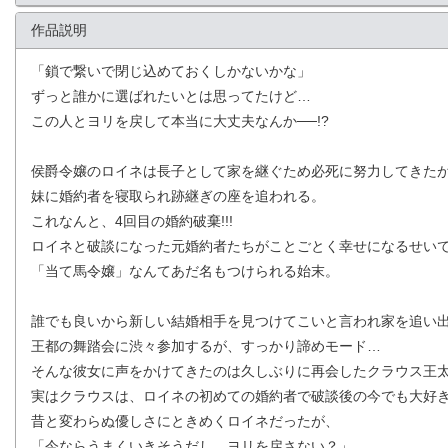
作品説明
「鎖で繋いで閉じ込めておくしかないかな」
ずっと誰かに選ばれたいとは思ってたけど…
この人とヨリを戻して本当に大丈夫なんか──!?
侯爵令嬢のロイネは長子として家を継ぐため必死に努力してきた
妹に婚約者を寝取られ跡継ぎの座を追われる。
これなんと、4回目の婚約破棄!!!
ロイネと破談になった元婚約者たちがことごとく幸せになるせい
「当て馬令嬢」なんてあだ名もつけられる始末。
誰でも良いから新しい結婚相手を見つけてこいと言われ家を追い
王都の舞踏会に渋々参加するが、すっかり諦めモード…
そんな彼女に声をかけてきたのは久しぶりに再会したクラウス王
実はクラウスは、ロイネの初めての婚約者で破談後の今でも大好
昔と変わらぬ優しさにときめくロイネだったが、
「今ならうまくいきそうだし、ヨリを戻さない？」