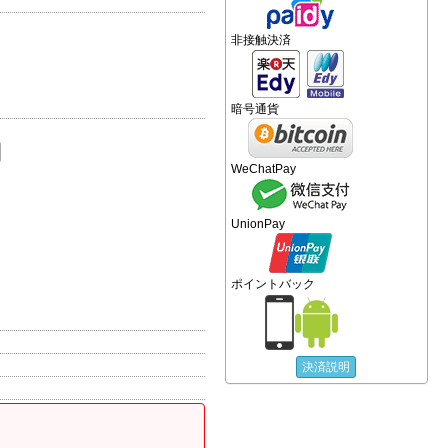
非接触決済
暗号通貨
WeChatPay
UnionPay
ポイントバック
決済説明