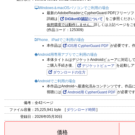
Windows＆macOSパソコンでご利用の場合
最新のAdobeReaderとCypherGuard PDF(フリ
詳細は
をご参照ください
DiGiketID認証について
仮想環境では動作しません。
詳しくは上記ページをご
(作品コード：125309)
iPhone、iPadでご利用の場合
本作品は
が必要です。
iOS用 CypherGuard PDF
Android用専用アプリでご利用の場合
本体タイトルはデジケットAndroidビューアに対応し
ご購入手続き後、
を起動しア
デジケットビューア
ダウンロードの仕方
Androidでご利用の場合
本作品はAndroidへ最適化済みコンテンツです。作
視聴には
が必要で
Android用 CypherGuard PDF
備考：
全42ページ
ファイル容量：
25,225,941 byte [
ダウンロード時間
]
登録日：
2026年05月30日
価格