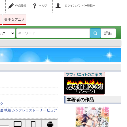
作品登録
ヘルプ
ログイン/メンバー登録
ム
美少女アニメ
詳細
本著者の作品
ク
途
執着
シンデレラストーリー
ピュア
PC対応
iPhone対応
Android対応