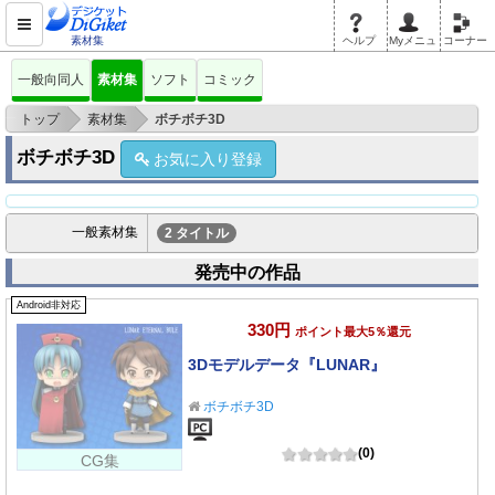
素材集
ヘルプ
Myメニュ
コーナー
一般向同人
素材集
ソフト
コミック
>
>
トップ
素材集
ボチボチ3D
ボチボチ3D
お気に入り登録
一般素材集
2 タイトル
発売中の作品
Android非対応
330円
ポイント最大5％還元
3Dモデルデータ『LUNAR』
ボチボチ3D
(0)
CG集