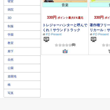
寝室
音楽
病院
330円
330円
3D
ポイント最大5％還元
ポイ
トレジャーハンターと呼んで
著作権フリ
制服
くれ！サウンドトラック
リカール：
P.D Present
P.D Present
学園
教室
(0)
廊下
自然
公園
遊園地
橋
写真