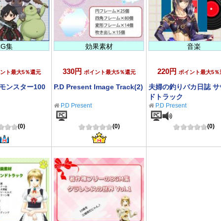
CG集
効果素材
音楽
330円
220円
ント最大5％還元
ポイント最大5％還元
ポイント最大5％
nt モンスター100
P.D Present Image Track(2)
夫婦の釣りバカ日誌 サ
ドトラック
P.D Present
P.D Present
(0)
(0)
(0)