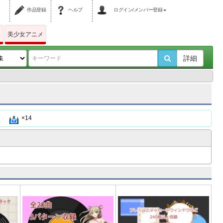
作品登録
ヘルプ
ログイン/メンバー登録
ム
美少女アニメ
詳細
2
×14