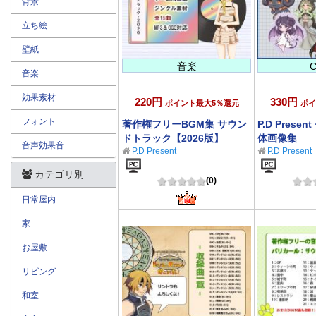
背景
立ち絵
壁紙
音楽
音楽
効果素材
220円
330円
ポイント最大5％還元
ポイ
フォント
著作権フリーBGM集 サウン
P.D Prese
ドトラック【2026版】
体画像集
音声効果音
P.D Present
P.D Present
カテゴリ別
(0)
日常屋内
家
お屋敷
リビング
和室