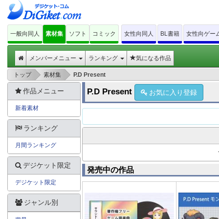
一般向同人
素材集
ソフト
コミック
女性向同人
BL書籍
女性向ゲー
メンバーメニュー
ランキング
気になる作品
>
>
トップ
素材集
P.D Present
作品メニュー
P.D Present
お気に入り登録
新着素材
ランキング
月間ランキング
デジケット限定
発売中の作品
デジケット限定
ジャンル別