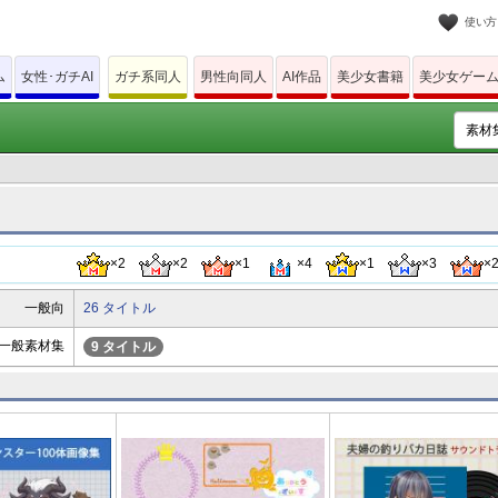
使い方
ム
女性･ガチAI
ガチ系同人
男性向同人
AI作品
美少女書籍
美少女ゲー
×2
×2
×1
×4
×1
×3
×
一般向
26 タイトル
一般素材集
9 タイトル