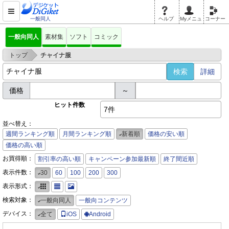
一般同人
ヘルプ
Myメニュ
コーナー
一般向同人
素材集
ソフト
コミック
>
トップ
チャイナ服
詳細
価格
～
ヒット件数
7件
並べ替え：
週間ランキング順
月間ランキング順
新着順
価格の安い順
価格の高い順
お買得順：
割引率の高い順
キャンペーン参加最新順
終了間近順
表示件数：
30
60
100
200
300
表示形式：
検索対象：
一般向同人
一般向コンテンツ
デバイス：
全て
iOS
Android