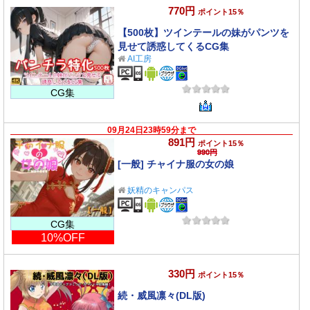
770円
ポイント15％
【500枚】ツインテールの妹がパンツを
見せて誘惑してくるCG集
AI工房
CG集
09月24日23時59分まで
891円
ポイント15％
990円
[一般] チャイナ服の女の娘
妖精のキャンパス
CG集
10%OFF
330円
ポイント15％
続・威風凛々(DL版)