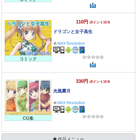
110円
ポイント15％
ドラゴンと女子高生
MAX Revolution
コミック
330円
ポイント15％
光風霽月
MAX Revolution
CG集
作品メニュー