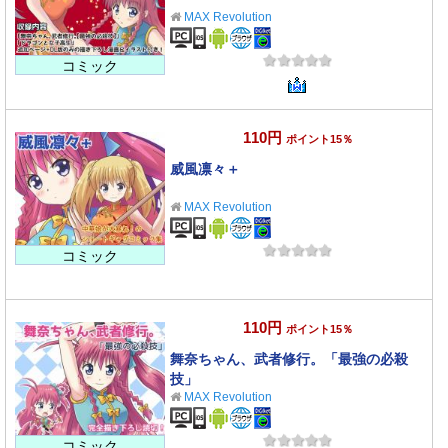
MAX Revolution
コミック
110円
ポイント15％
威風凛々＋
MAX Revolution
コミック
110円
ポイント15％
舞奈ちゃん、武者修行。「最強の必殺
技」
MAX Revolution
コミック