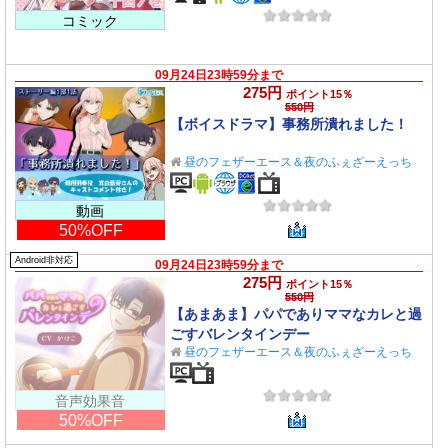
コミック
09月24日23時59分まで
275円
ポイント15％
550円
【ボイスドラマ】事務所潰れました！
昼のフェザーエース＆夜のふぇざーえっち
動画
50%OFF
Android非対応
09月24日23時59分まで
275円
ポイント15％
550円
【あまあま】パパでありママなカレと過
ごすバレンタインデー
昼のフェザーエース＆夜のふぇざーえっち
音声効果音
50%OFF