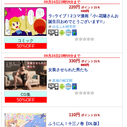
09月24日23時59分まで
220円
ポイント15％
440円
ラ○ライブ！2コマ漫画「小○花陽さんお
誕生日おめでとうございます!!」
ゆるふわ研究所
コミック
50%OFF
09月24日23時59分まで
330円
ポイント15％
660円
女装させられた男たち
真城の秘宝館
CG集
50%OFF
110円
ポイント15％
ふうにん！十三ノ巻【DL版】