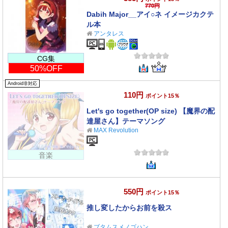
770円
Dabih Major__アイ○ネ イメージカクテ
ル本
アンタレス
CG集
50%OFF
Android非対応
110円
ポイント15％
Let's go together(OP size) 【魔界の配
達屋さん】テーマソング
MAX Revolution
音楽
550円
ポイント15％
推し変したからお前を殺ス
ブタムスメノゴハン