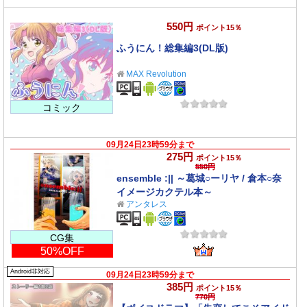
550円
ポイント15％
ふうにん！総集編3(DL版)
MAX Revolution
コミック
09月24日23時59分まで
275円
ポイント15％
550円
ensemble :|| ～葛城○ーリヤ / 倉本○奈
イメージカクテル本～
アンタレス
CG集
50%OFF
Android非対応
09月24日23時59分まで
385円
ポイント15％
770円