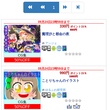
1
09月24日23時59分まで
330円
ポイント15％
660円
魔理沙と都会の夜
アンジェ
CG集
50%OFF
09月24日23時59分まで
990円
ポイント15％
1980円
ことりちゃんのイラスト
ゆるふわ研究所
CG集
50%OFF