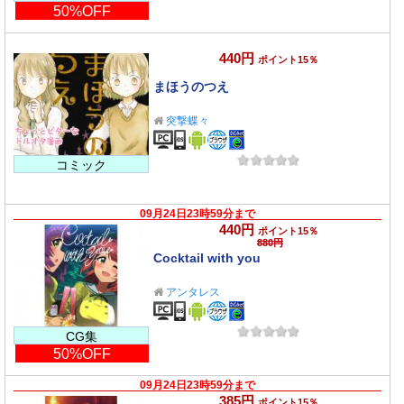
50%OFF
440円
ポイント15％
まほうのつえ
突撃蝶々
コミック
09月24日23時59分まで
440円
ポイント15％
880円
Cocktail with you
アンタレス
CG集
50%OFF
09月24日23時59分まで
385円
ポイント15％