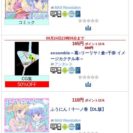
MAX Revolution
コミック
09月24日23時59分まで
165円
ポイント15％
330円
ensemble～葛○リーリヤ / 倉○千奈 イメ
ージカクテル本～
アンタレス
CG集
50%OFF
110円
ポイント15％
ふうにん！十一ノ巻【DL版】
MAX Revolution