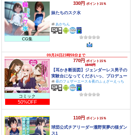
330円
ポイント15％
妹たちのスク水
あかちん
CG集
09月24日23時59分まで
770円
ポイント15％
1540円
【耳かき断面図】ジェンダーレス男子の
実験台になってくださいっ、プロデュー
昼のフェザーエース＆夜のふぇざーえっち
サーさん！
コミック
50%OFF
110円
ポイント15％
球団公式チアリーダー瀧野実夢の猫ダン
ス1