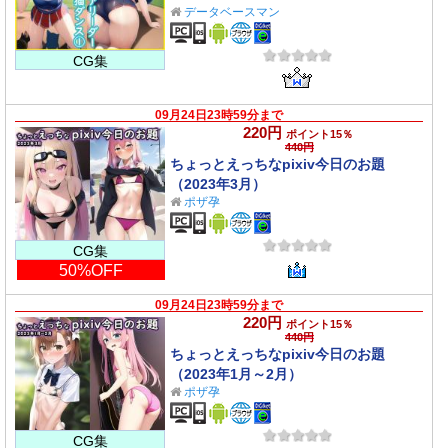
データベースマン
CG集
09月24日23時59分まで
220円
ポイント15％
440円
ちょっとえっちなpixiv今日のお題
（2023年3月）
ポザ孕
CG集
50%OFF
09月24日23時59分まで
220円
ポイント15％
440円
ちょっとえっちなpixiv今日のお題
（2023年1月～2月）
ポザ孕
CG集