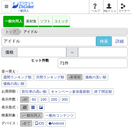
一般同人
ヘルプ
Myメニュ
コーナー
一般向同人
素材集
ソフト
コミック
>
トップ
アイドル
詳細
価格
～
ヒット件数
71件
並べ替え：
週間ランキング順
月間ランキング順
新着順
価格の安い順
価格の高い順
お買得順：
割引率の高い順
キャンペーン参加最新順
終了間近順
表示件数：
30
60
100
200
300
表示形式：
検索対象：
一般向同人
一般向コンテンツ
デバイス：
全て
iOS
Android