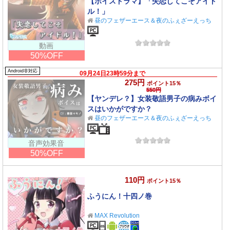
【ボイスドラマ】「失恋してこそアイド
ル！」
昼のフェザーエース＆夜のふぇざーえっち
動画
50%OFF
Android非対応
09月24日23時59分まで
275円
ポイント15％
550円
【ヤンデレ？】女装敬語男子の病みボイ
スはいかがですか？
昼のフェザーエース＆夜のふぇざーえっち
音声効果音
50%OFF
110円
ポイント15％
ふうにん！十四ノ巻
MAX Revolution