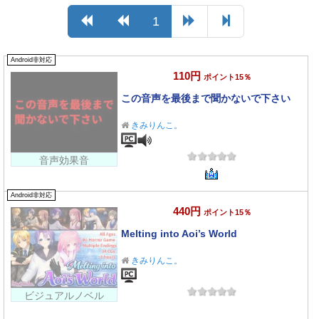
1
Android非対応
110円
ポイント15％
この音声を最後まで聞かないで下さい
きみりんこ。
音声効果音
Android非対応
440円
ポイント15％
Melting into Aoi’s World
きみりんこ。
ビジュアルノベル