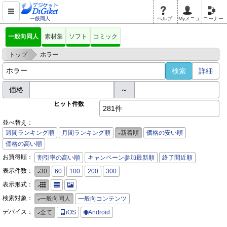
一般同人
ヘルプ
Myメニュ
コーナー
一般向同人
素材集
ソフト
コミック
>
トップ
ホラー
詳細
価格
～
ヒット件数
281件
並べ替え：
週間ランキング順
月間ランキング順
新着順
価格の安い順
価格の高い順
お買得順：
割引率の高い順
キャンペーン参加最新順
終了間近順
表示件数：
30
60
100
200
300
表示形式：
検索対象：
一般向同人
一般向コンテンツ
デバイス：
全て
iOS
Android