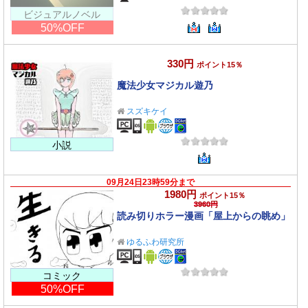
ビジュアルノベル
50%OFF
330円
ポイント15％
魔法少女マジカル遊乃
スズキケイ
小説
09月24日23時59分まで
1980円
ポイント15％
3960円
読み切りホラー漫画「屋上からの眺め」
ゆるふわ研究所
コミック
50%OFF