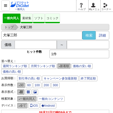
一般同人
ヘルプ
Myメニュ
コーナー
一般向同人
素材集
ソフト
コミック
>
トップ
犬塚三郎
詳細
価格
～
ヒット件数
1件
並べ替え：
週間ランキング順
月間ランキング順
新着順
価格の安い順
価格の高い順
お買得順：
割引率の高い順
キャンペーン参加最新順
終了間近順
表示件数：
30
60
100
200
300
表示形式：
検索対象：
一般向同人
一般向コンテンツ
デバイス：
全て
iOS
Android
08月31日23時59分まで