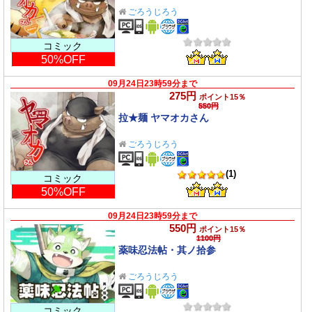
ごろうじろう
コミック
50%OFF
09月24日23時59分まで
275円
ポイント15％
550円
拉★麺 ヤマオカさん
ごろうじろう
(1)
コミック
50%OFF
09月24日23時59分まで
550円
ポイント15％
1100円
薬味忍法帖・其ノ拾参
ごろうじろう
コミック