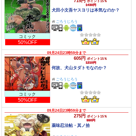
715円
ポイント15％
1430円
犬田小文吾ヤスヨリは本気なのか？
ごろうじろう
コミック
50%OFF
09月24日23時59分まで
605円
ポイント15％
1210円
何故、犬山タダトモなのか？
ごろうじろう
コミック
50%OFF
09月24日23時59分まで
275円
ポイント15％
550円
薬味忍法帖・其ノ拾