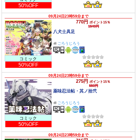
50%OFF
09月24日23時59分まで
770円
ポイント15％
1540円
八犬士具足
ごろうじろう
コミック
50%OFF
09月24日23時59分まで
275円
ポイント15％
550円
薬味忍法帖・其ノ拾弐
ごろうじろう
コミック
50%OFF
09月24日23時59分まで