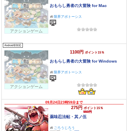
おもらし勇者の大冒険 for Mac
限界アポトーシス
アクションゲーム
Android非対応
1100円
ポイント15％
おもらし勇者の大冒険 for Windows
限界アポトーシス
アクションゲーム
09月24日23時59分まで
275円
ポイント15％
550円
薬味忍法帖・其ノ伍
ごろうじろう