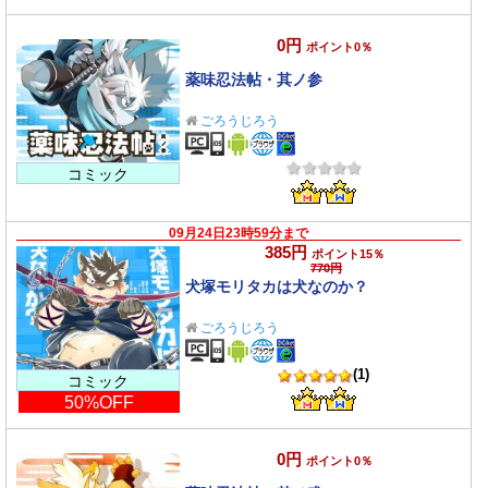
0円
ポイント0％
薬味忍法帖・其ノ参
ごろうじろう
コミック
09月24日23時59分まで
385円
ポイント15％
770円
犬塚モリタカは犬なのか？
ごろうじろう
(1)
コミック
50%OFF
0円
ポイント0％