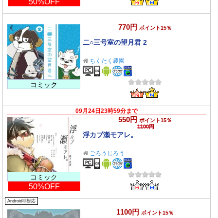
50%OFF
770円
ポイント15％
二○三号室の望月君 2
ちくたく農園
コミック
09月24日23時59分まで
550円
ポイント15％
1100円
浮カブ瀬モアレ。
ごろうじろう
コミック
50%OFF
Android非対応
1100円
ポイント15％