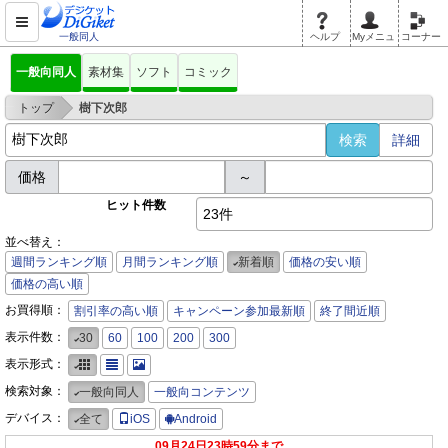
一般同人
ヘルプ
Myメニュ
コーナー
一般向同人
素材集
ソフト
コミック
>
トップ
樹下次郎
詳細
価格
～
ヒット件数
23件
並べ替え：
週間ランキング順
月間ランキング順
新着順
価格の安い順
価格の高い順
お買得順：
割引率の高い順
キャンペーン参加最新順
終了間近順
表示件数：
30
60
100
200
300
表示形式：
検索対象：
一般向同人
一般向コンテンツ
デバイス：
全て
iOS
Android
09月24日23時59分まで