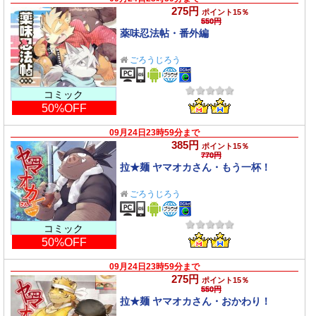
275円
ポイント15％
550円
薬味忍法帖・番外編
ごろうじろう
コミック
50%OFF
09月24日23時59分まで
385円
ポイント15％
770円
拉★麺 ヤマオカさん・もう一杯！
ごろうじろう
コミック
50%OFF
09月24日23時59分まで
275円
ポイント15％
550円
拉★麺 ヤマオカさん・おかわり！