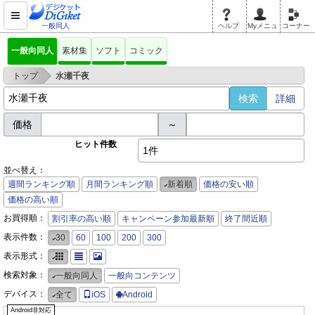
一般同人
ヘルプ
Myメニュ
コーナー
一般向同人
素材集
ソフト
コミック
>
トップ
水瀬千夜
詳細
価格
～
ヒット件数
1件
並べ替え：
週間ランキング順
月間ランキング順
新着順
価格の安い順
価格の高い順
お買得順：
割引率の高い順
キャンペーン参加最新順
終了間近順
表示件数：
30
60
100
200
300
表示形式：
検索対象：
一般向同人
一般向コンテンツ
デバイス：
全て
iOS
Android
Android非対応