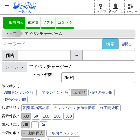
一般同人
ヘルプ
Myメニュ
コーナー
一般向同人
素材集
ソフト
コミック
>
トップ
アドベンチャーゲーム
詳細
価格
～
ジャンル
ヒット件数
250件
並べ替え：
週間ランキング順
月間ランキング順
新着順
価格の安い順
価格の高い順
お買得順：
割引率の高い順
キャンペーン参加最新順
終了間近順
表示件数：
30
60
100
200
300
表示形式：
検索対象：
一般向同人
一般向コンテンツ