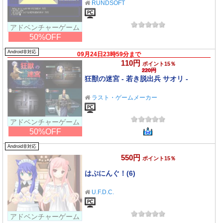
RUNDSOFT
アドベンチャーゲーム
50%OFF
Android非対応
09月24日23時59分まで
110円
ポイント15％
220円
狂獣の迷宮 - 若き脱出兵 サオリ -
ラスト・ゲームメーカー
アドベンチャーゲーム
50%OFF
Android非対応
550円
ポイント15％
はぷにんぐ！(6)
U.F.D.C.
アドベンチャーゲーム