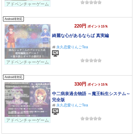
アドベンチャーゲーム
Android非対応
220円
ポイント15％
綺麗な心があるならば 真実編
永久恋愛りんごTea
アドベンチャーゲーム
Android非対応
330円
ポイント15％
中二病泉過去物語 ～魔王転生システム～
完全版
永久恋愛りんごTea
アドベンチャーゲーム