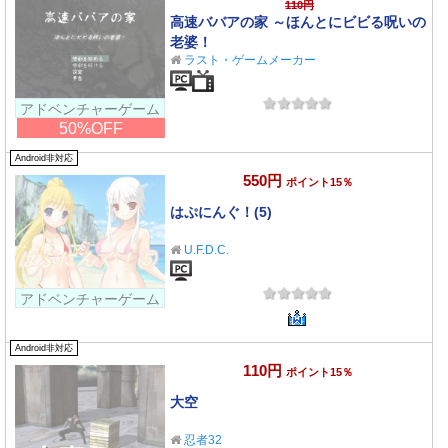
110円
高速ババアの家 ～ほんとにビビる呪いの
老婆！
ラスト・ゲームメーカー
アドベンチャーゲーム
50%OFF
Android非対応
550円
ポイント15％
はぷにんぐ！(5)
U.F.D.C.
アドベンチャーゲーム
Android非対応
110円
ポイント15％
大空
忍者32