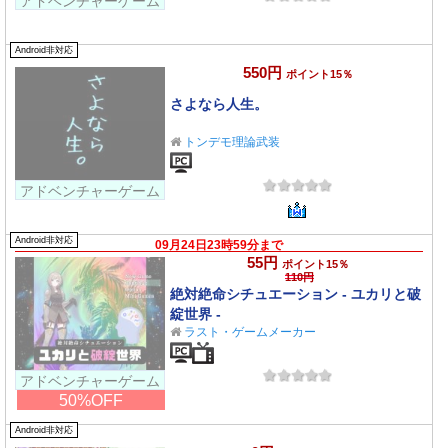
アドベンチャーゲーム
Android非対応
550円
ポイント15％
さよなら人生。
トンデモ理論武装
アドベンチャーゲーム
Android非対応
09月24日23時59分まで
55円
ポイント15％
110円
絶対絶命シチュエーション - ユカリと破
綻世界 -
ラスト・ゲームメーカー
アドベンチャーゲーム
50%OFF
Android非対応