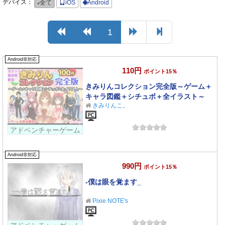
デバイス：
全て
iOS
Android
1
Android非対応
110円
ポイント15％
きみりんコレクション完全版～ゲーム＋
キャラ図鑑＋シチュボ＋全イラスト～
きみりんこ。
アドベンチャーゲーム
Android非対応
990円
ポイント15％
-僕は眼を覚ます_
Pixie NOTE's