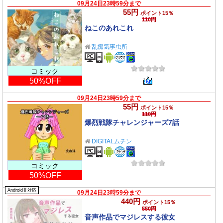
09月24日23時59分まで
55円
ポイント15％
110円
ねこのあれこれ
乱痴気事虫所
コミック
50%OFF
09月24日23時59分まで
55円
ポイント15％
110円
爆烈戦隊チャレンジャーズ7話
DIGITALムチン
コミック
50%OFF
Android非対応
09月24日23時59分まで
440円
ポイント15％
550円
音声作品でマジレスする彼女