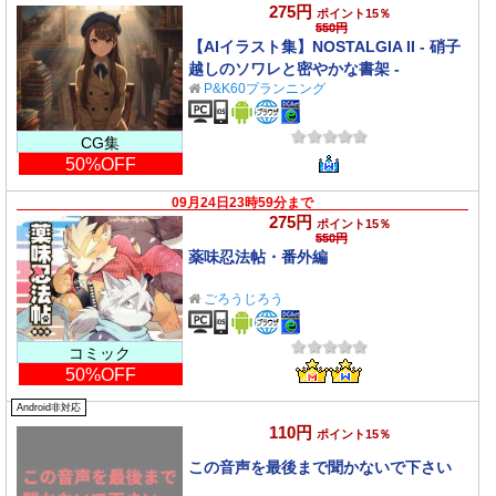
275円
ポイント15％
550円
【AIイラスト集】NOSTALGIA II - 硝子
越しのソワレと密やかな書架 -
P&K60プランニング
CG集
50%OFF
09月24日23時59分まで
275円
ポイント15％
550円
薬味忍法帖・番外編
ごろうじろう
コミック
50%OFF
Android非対応
110円
ポイント15％
この音声を最後まで聞かないで下さい