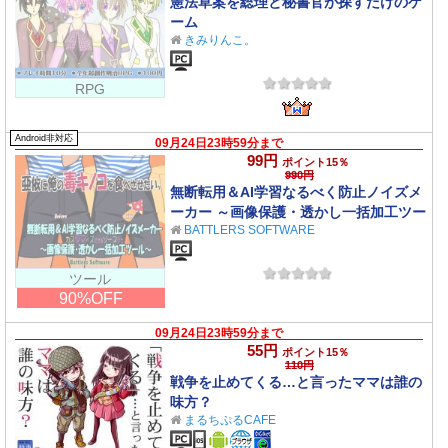
憲法草案を総理と秘書官が探すだけのゲ
ーム
きみりんこ。
RPG
Android非対応
09月24日23時59分まで
99円
ポイント15％
990円
無断転用＆AI学習なるべく防止ノイズメ
ーカー ～画像保護・透かし一括加工ツー
BATTLERS SOFTWARE
ル～亜依に俺の毒キノコを食べさせたい
ッ
ツール
90%OFF
09月24日23時59分まで
55円
ポイント15％
110円
戦争を止めてくる…と言ったママは誰の
味方？
まるちぷるCAFE