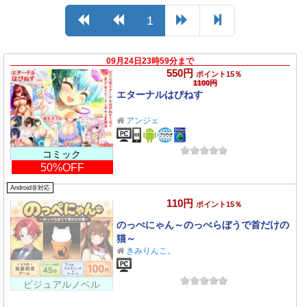
1
09月24日23時59分まで
550円
ポイント15％
1100円
エターナルはぴねす
アンジェ
コミック
50%OFF
Android非対応
110円
ポイント15％
のっぺにゃん～のっぺらぼうで首だけの
猫～
きみりんこ。
ビジュアルノベル