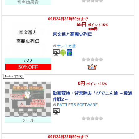
音声効果音
09月24日23時59分まで
55円
ポイント15％
110円
東文選と高麗史列伝
ナントカ堂
小説
50%OFF
Android非対応
0円
ポイント15％
動画変換・背景除去「びでこん通 ～透過
作戦2～」
BATTLERS SOFTWARE
ツール
09月24日23時59分まで