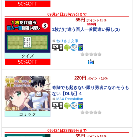
50%OFF
09月24日23時59分まで
55円
ポイント15％
110円
1枚だけ違う百人一首間違い探し(3)
ねりさま文庫
クイズ
50%OFF
220円
ポイント15％
奇跡でも起きない限り勇者になれそうも
ない【DL版】4
MAX Revolution
コミック
09月24日23時59分まで
55円
ポイント15％