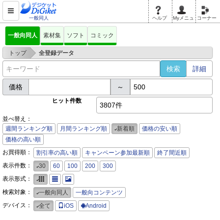
一般同人
ヘルプ
Myメニュ
コーナー
一般向同人
素材集
ソフト
コミック
>
トップ
全登録データ
詳細
価格
～
ヒット件数
3807件
並べ替え：
週間ランキング順
月間ランキング順
新着順
価格の安い順
価格の高い順
お買得順：
割引率の高い順
キャンペーン参加最新順
終了間近順
表示件数：
30
60
100
200
300
表示形式：
検索対象：
一般向同人
一般向コンテンツ
デバイス：
全て
iOS
Android