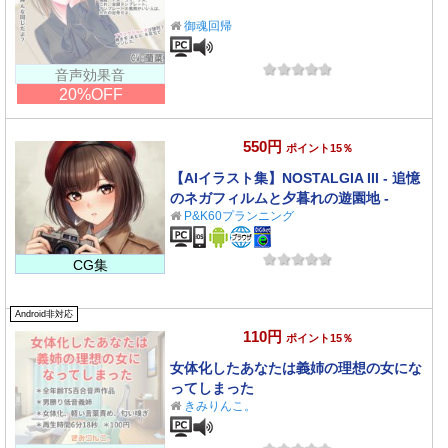
御魂回帰
音声効果音
20%OFF
550円
ポイント15％
【AIイラスト集】NOSTALGIA III - 追憶
のネガフィルムと夕暮れの遊園地 -
P&K60プランニング
CG集
Android非対応
110円
ポイント15％
女体化したあなたは義姉の理想の女にな
ってしまった
きみりんこ。