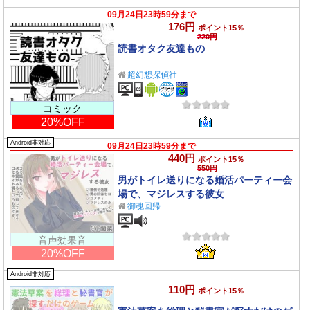
09月24日23時59分まで
176円
ポイント15％
220円
読書オタク友達もの
超幻想探偵社
コミック
20%OFF
Android非対応
09月24日23時59分まで
440円
ポイント15％
550円
男がトイレ送りになる婚活パーティー会
場で、マジレスする彼女
御魂回帰
音声効果音
20%OFF
Android非対応
110円
ポイント15％