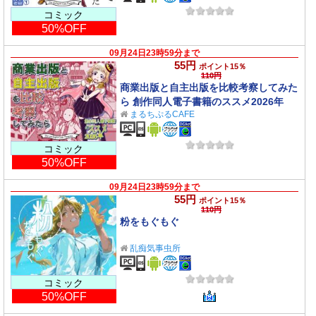
コミック
50%OFF
09月24日23時59分まで
55円
ポイント15％
110円
商業出版と自主出版を比較考察してみた
ら 創作同人電子書籍のススメ2026年
まるちぷるCAFE
コミック
50%OFF
09月24日23時59分まで
55円
ポイント15％
110円
粉をもぐもぐ
乱痴気事虫所
コミック
50%OFF