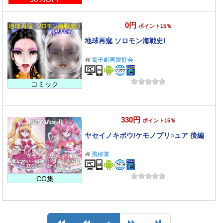
0円
ポイント15％
地球再寇 ソロモン海戦史I
電子劇画愛好会
コミック
330円
ポイント15％
ヤセイノキボウ/ケモノプリ○ュア 後編
風柳堂
CG集