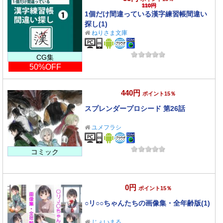
110円
1個だけ間違っている漢字練習帳間違い
探し(1)
ねりさま文庫
CG集
50%OFF
440円
ポイント15％
スプレンダープロシード 第26話
ユメフラシ
コミック
0円
ポイント15％
○リ○○ちゃんたちの画像集・全年齢版(1)
じぇいまる