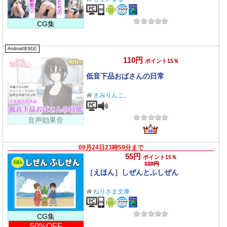
CG集
Android非対応
110円
ポイント15％
低音下品おばさんの日常
きみりんこ。
音声効果音
09月24日23時59分まで
55円
ポイント15％
110円
［えほん］しぜんとふしぜん
ねりさま文庫
CG集
50%OFF