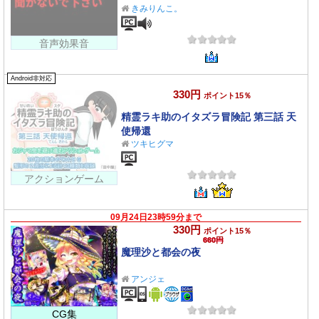
きみりんこ。
音声効果音
Android非対応
330円
ポイント15％
精霊ラキ助のイタズラ冒険記 第三話 天
使帰還
ツキヒグマ
アクションゲーム
09月24日23時59分まで
330円
ポイント15％
660円
魔理沙と都会の夜
アンジェ
CG集