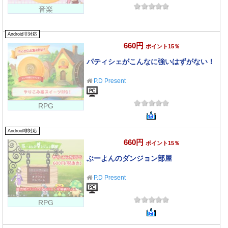
音楽
Android非対応
660円
ポイント15％
パティシェがこんなに強いはずがない！
P.D Present
RPG
Android非対応
660円
ポイント15％
ぶーよんのダンジョン部屋
P.D Present
RPG