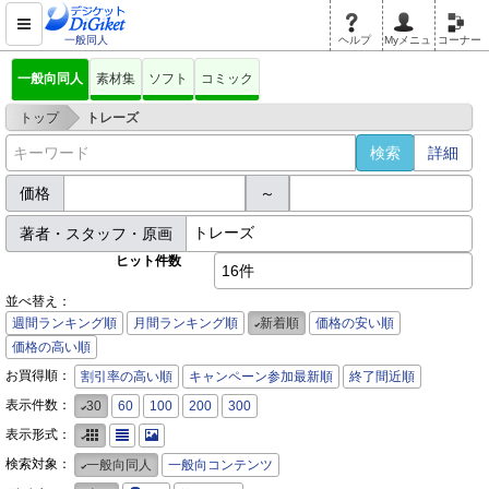
一般同人
ヘルプ
Myメニュ
コーナー
一般向同人
素材集
ソフト
コミック
>
トップ
トレーズ
詳細
価格
～
著者・スタッフ・原画
ヒット件数
16件
並べ替え：
週間ランキング順
月間ランキング順
新着順
価格の安い順
価格の高い順
お買得順：
割引率の高い順
キャンペーン参加最新順
終了間近順
表示件数：
30
60
100
200
300
表示形式：
検索対象：
一般向同人
一般向コンテンツ