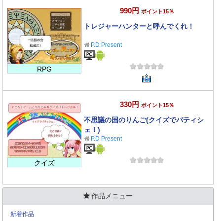
990円
ポイント15％
トレジャーハンターと呼んでくれ！
P.D Present
RPG
330円
ポイント15％
不思議の国のりんご(クイズでパティシ
ェ！)
P.D Present
クイズ
作品メニュー
新着作品