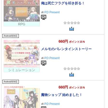
俺は死亡フラグを叩き折る！
P.D Present
RPG
Android非対応
660円
ポイント15％
メルモのバレンタインストーリー
P.D Present
シミュレーション
Android非対応
660円
ポイント15％
魔物ショップ 始めました！
P.D Present