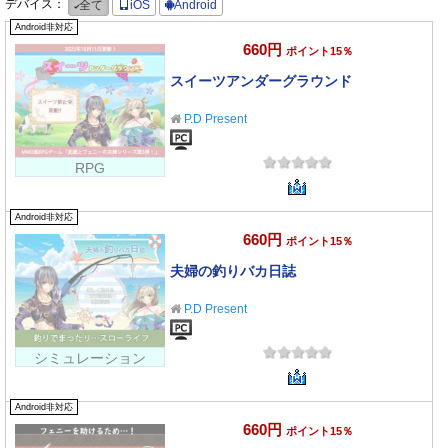
デバイス：
全て
iOS
Android
Android非対応
660円
ポイント15％
スイーツアンダーグラウンド
P.D Present
RPG
Android非対応
660円
ポイント15％
夫婦の釣りバカ日誌
P.D Present
シミュレーション
Android非対応
660円
ポイント15％