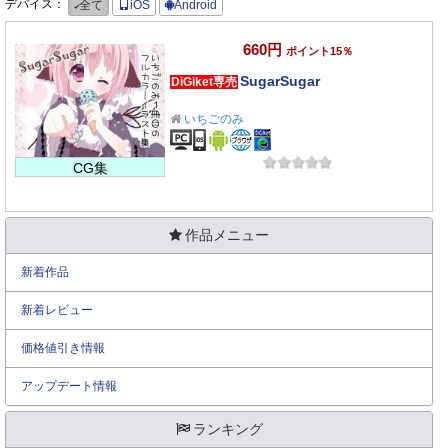
デバイス：
全て
iOS
Android
660円
ポイント15％
SugarSugar
DiGiket専売
いちごのみ
CG集
作品メニュー
新着作品
新着レビュー
価格値引き情報
アップデート情報
ランキング