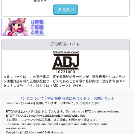
決済説明
正規配信サイト
ＡＢＪマークは、この電子書店・電子書籍配信サービスが、著作権者からコンテン
ツ使用許諾を得た正規版配信サービスであることを示す登録商標（登録番号 第６０
９１７１３号）です。詳しくは［ABJマーク］で検索。
リンクについて
特定商取引法に基づく表示
お問い合わせ
JavaScriptとCookieを使用しています。必ずONにしてご利用ください。
BTCの募金はいつでも受け付けております。Donations by BTC are always welcome.
BTCアドレス:19Ymw4fkvYq1hDLEkpdL4hpmJJWh8u7bjo
主に運営、コンテンツの拡充強化、多言語化に利用させて頂きます。
The main uses are operation, content expansion and enhancement, and
worldwideization.
Copyright (c) @Links / web02.digiket.com