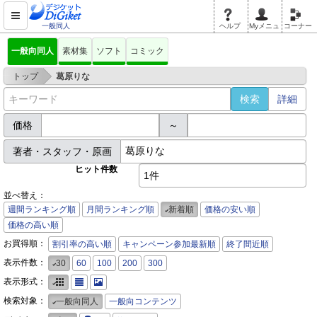
一般同人
ヘルプ
Myメニュ
コーナー
一般向同人
素材集
ソフト
コミック
>
トップ
葛原りな
詳細
価格
～
著者・スタッフ・原画
ヒット件数
1件
並べ替え：
週間ランキング順
月間ランキング順
新着順
価格の安い順
価格の高い順
お買得順：
割引率の高い順
キャンペーン参加最新順
終了間近順
表示件数：
30
60
100
200
300
表示形式：
検索対象：
一般向同人
一般向コンテンツ