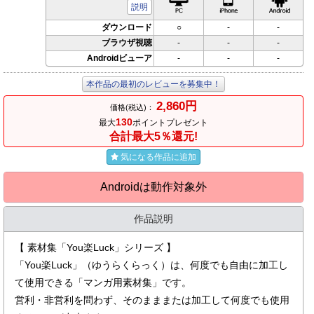
説明
ダウンロード
○
-
-
ブラウザ視聴
-
-
-
Androidビューア
-
-
-
本作品の最初のレビューを募集中！
2,860円
価格(税込)：
130
最大
ポイントプレゼント
合計最大5％還元!
気になる作品に追加
Androidは動作対象外
作品説明
【 素材集「You楽Luck」シリーズ 】
「You楽Luck」（ゆうらくらっく）は、何度でも自由に加工し
て使用できる「マンガ用素材集」です。
営利・非営利を問わず、そのまままたは加工して何度でも使用