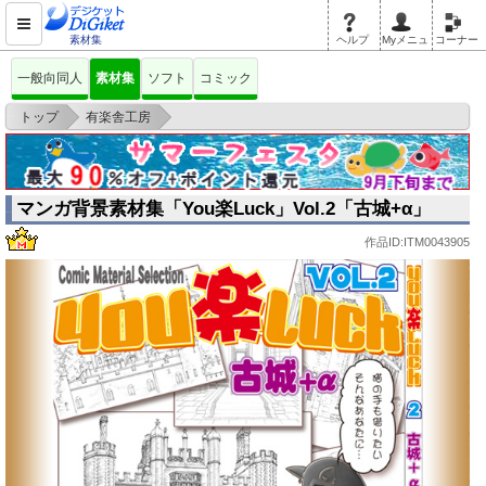
素材集
ヘルプ
Myメニュ
コーナー
一般向同人
素材集
ソフト
コミック
>
>
トップ
有楽舎工房
マンガ背景素材集「You楽Luck」Vol.2「古城+α」
マンガ背景素材集「You楽Luck」Vol.2「古城+α」
作品ID:ITM0043905