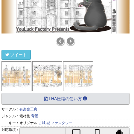
ツイート
LHA圧縮の使い方
サークル：
有楽舎工房
ジャンル：
素材集
背景
キー：
オリジナル
古城
城
ファンタジー
対応環境：
PC対応
iPhone対応
Andr