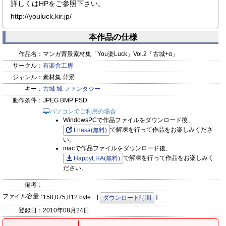
詳しくはHPをご参照下さい。
http://youluck.kir.jp/
本作品の仕様
作品名：
マンガ背景素材集「You楽Luck」Vol.2「古城+α」
サークル：
有楽舎工房
ジャンル：
素材集 背景
キー：
古城
城
ファンタジー
動作条件：
JPEG BMP PSD
パソコンでご利用の場合
WindowsPCで作品ファイルをダウンロード後、
で解凍を行って作品をお楽しみくださ
Lhasa(無料)
い。
macで作品ファイルをダウンロード後、
で解凍を行って作品をお楽しみく
HappyLHA(無料)
ださい。
備考：
ファイル容量：
158,075,812 byte [
]
ダウンロード時間
登録日：
2010年08月24日