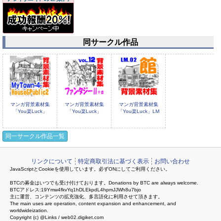
同サークル作品
マンガ背景素材集
マンガ背景素材集
マンガ背景素材集
「You楽Luck」
「You楽Luck」
「You楽Luck」LM
MyTown4-Hous
Vol.12「ファンタジ
Vol.02「館」
同一サークル作品一覧
リンクについて
特定商取引法に基づく表示
お問い合わせ
JavaScriptとCookieを使用しています。必ずONにしてご利用ください。
マンガ背景素材集
マンガ背景素材集
BTCの募金はいつでも受け付けております。Donations by BTC are always welcome.
「You楽Luck」
「You楽Luck」
BTCアドレス:19Ymw4fkvYq1hDLEkpdL4hpmJJWh8u7bjo
Vol.11「ファンタジ
MyTown3-Offi
主に運営、コンテンツの拡充強化、多言語化に利用させて頂きます。
The main uses are operation, content expansion and enhancement, and
worldwideization.
Copyright (c) @Links / web02.digiket.com