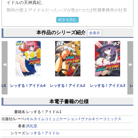
イドルの天神真紀。
期待の新人アイドルだったハズが気がつけば所属事務所の社長
に売り飛ばされてしまい、地下格闘技団体『ヴァルハラ・ガー
続きを読む
デン』に
本作品のシリーズ紹介
参加させられてしまうことに！br強くて、カッコイイ、そして
全表示
なによりエロイ! レスラー達と戦っていく中で真紀のリビドー
は目覚めるのか!?
第1話 地下に落ちたアイドル
第2話 真剣勝負の舞台
第3話 目覚め
ル3
レッする！アイドル4
レッする！アイドル2
レッする！アイドル3
レッ
第4話 戦う理由
第5話ハリウッドからの刺客
本電子書籍の仕様
prev
next
特別描きおろし PPV デス・バニーVS東洋子
書籍名:
レッする！アイドル1
出版社/レーベル:
キルタイムコミュニケーション
/
ヴァルキリーコミックス
著者:
武礼堂
シリーズ:
レッする！アイドル