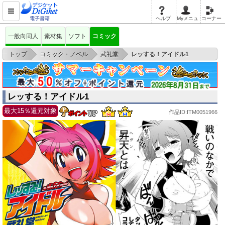
電子書籍
ヘルプ
Myメニュ
コーナー
一般向同人
素材集
ソフト
コミック
>
>
>
トップ
コミック・ノベル
武礼堂
レッする！アイドル1
レッする！アイドル1
最大15％還元対象
作品ID:ITM0051966