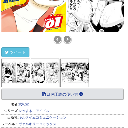
ツイート
LHA圧縮の使い方
著者:
武礼堂
シリーズ:
レッする！アイドル
出版社:
キルタイムコミュニケーション
レーベル：
ヴァルキリーコミックス