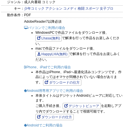
ジャンル：
成人向書籍 コミック
キー：
少年コミック
アクション
コメディ
格闘
スポーツ
女子プロ
動作条件：
PDF
AdobeReader7以降必須
パソコンでご利用の場合
WindowsPCで作品ファイルをダウンロード後、
で解凍を行って作品をお楽しみくださ
Lhasa(無料)
い。
macで作品ファイルをダウンロード後、
で解凍を行って作品をお楽しみく
HappyLHA(無料)
ださい。
iPhone、iPadでご利用の場合
本作品はiPhone、iPadへ最適化済みコンテンツです。作
品によってはオマケが同梱されていない場合がありま
す。
ダウンロードの仕方
Android用専用アプリでご利用の場合
本体タイトルはデジケットAndroidビューアに対応してい
ます。
ご購入手続き後、
を起動しアプ
デジケットビューア
リ内でダウンロードすることで視聴可能です。
ダウンロードの仕方
Androidでご利用の場合