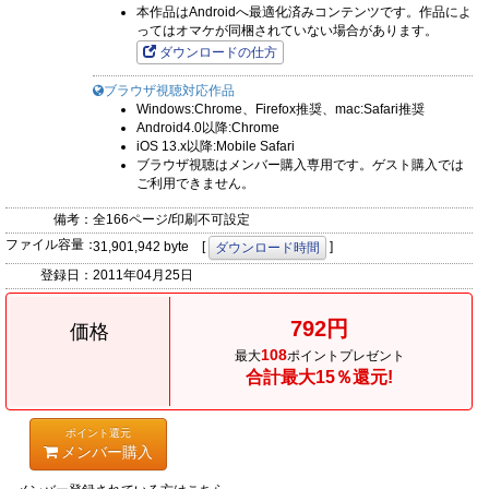
本作品はAndroidへ最適化済みコンテンツです。作品によ
ってはオマケが同梱されていない場合があります。
ダウンロードの仕方
ブラウザ視聴対応作品
Windows:Chrome、Firefox推奨、mac:Safari推奨
Android4.0以降:Chrome
iOS 13.x以降:Mobile Safari
ブラウザ視聴はメンバー購入専用です。ゲスト購入では
ご利用できません。
備考：
全166ページ/印刷不可設定
ファイル容量：
31,901,942 byte [
]
ダウンロード時間
登録日：
2011年04月25日
792円
価格
108
最大
ポイントプレゼント
合計最大15％還元!
ポイント還元
メンバー購入