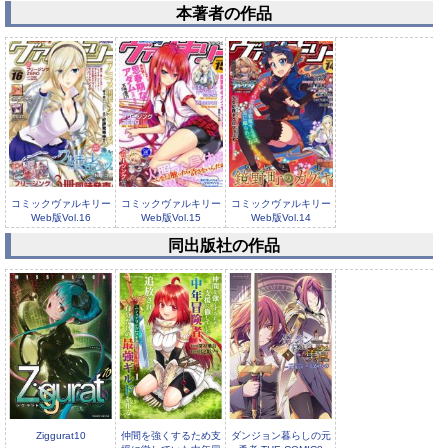
本著者の作品
コミックヴァルキリー
コミックヴァルキリー
コミックヴァルキリー
Web版Vol.16
Web版Vol.15
Web版Vol.14
同出版社の作品
コミックヴァルキリー
Web版Vol.13
Ziggurat10
仲間を強くするため支
ダンジョン暮らしの元