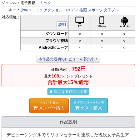
ジャンル：
電子書籍
コミック
キー：
少年コミック
アクション
コメディ
格闘
スポーツ
女子プロ
対応環境：
PC対応
iPhone対応
Andr
説明
ダウンロード
○
○
○
ブラウザ視聴
○
○
○
Androidビューア
-
-
○
本作品の最初のレビューを募集中！
792円
価格(税込)：
108
最大
ポイントプレゼント
合計最大15％還元!
気になる作品に追加
ポイント還元
再ダウンロード7日間
メンバー購入
ゲスト購入
作品説明
デビューシングルでミリオンセラーを達成した現役女子高生ア