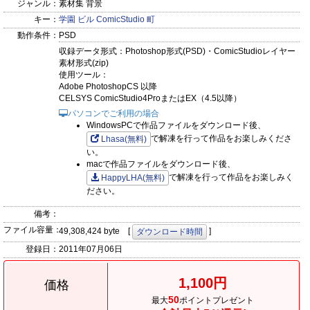
ジャンル：
素材集 背景
キー：
学園
ビル
ComicStudio
町
動作条件：
PSD
収録データ形式：Photoshop形式(PSD)・ComicStudioレイヤー
素材形式(zip)
使用ツール：
Adobe PhotoshopCS 以降
CELSYS ComicStudio4ProまたはEX（4.5以降）
パソコンでご利用の場合
WindowsPCで作品ファイルをダウンロード後、
で解凍を行って作品をお楽しみくださ
Lhasa(無料)
い。
macで作品ファイルをダウンロード後、
で解凍を行って作品をお楽しみく
HappyLHA(無料)
ださい。
備考：
ファイル容量：
49,308,424 byte [
]
ダウンロード時間
登録日：
2011年07月06日
1,100円
価格
50
最大
ポイントプレゼント