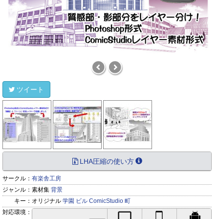
ツイート
LHA圧縮の使い方
サークル：
有楽舎工房
ジャンル：
素材集
背景
キー：
オリジナル
学園
ビル
ComicStudio
町
対応環境：
PC対応
iPhone対応
Andr