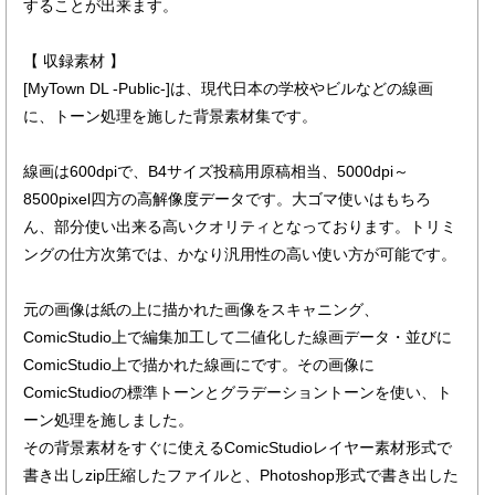
することが出来ます。
【 収録素材 】
[MyTown DL -Public-]は、現代日本の学校やビルなどの線画
に、トーン処理を施した背景素材集です。
線画は600dpiで、B4サイズ投稿用原稿相当、5000dpi～
8500pixel四方の高解像度データです。大ゴマ使いはもちろ
ん、部分使い出来る高いクオリティとなっております。トリミ
ングの仕方次第では、かなり汎用性の高い使い方が可能です。
元の画像は紙の上に描かれた画像をスキャニング、
ComicStudio上で編集加工して二値化した線画データ・並びに
ComicStudio上で描かれた線画にです。その画像に
ComicStudioの標準トーンとグラデーショントーンを使い、ト
ーン処理を施しました。
その背景素材をすぐに使えるComicStudioレイヤー素材形式で
書き出しzip圧縮したファイルと、Photoshop形式で書き出した