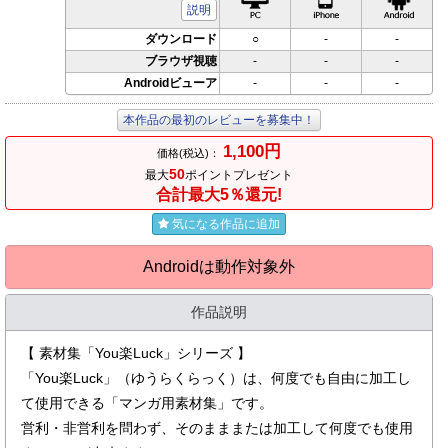
説明
ダウンロード
○
-
-
ブラウザ視聴
-
-
-
Androidビューア
-
-
-
本作品の最初のレビューを募集中！
1,100円
価格(税込)：
50
最大
ポイントプレゼント
合計最大5％還元!
気になる作品に追加
Androidは動作対象外
作品説明
【 素材集「You楽Luck」シリーズ 】
「You楽Luck」（ゆうらくらっく）は、何度でも自由に加工し
て使用できる「マンガ用素材集」です。
営利・非営利を問わず、そのまままたは加工して何度でも使用