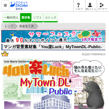
素材集
ヘルプ
Myメニュ
コーナー
一般向同人
素材集
ソフト
コミック
>
>
トップ
有楽舎工房
マンガ背景素材集「You楽Luck」MyTownDL-Public-
マンガ背景素材集「You楽Luck」MyTownDL-Public-
作品ID:ITM0054613