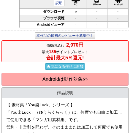
説明
ダウンロード
○
-
-
ブラウザ視聴
-
-
-
Androidビューア
-
-
-
本作品の最初のレビューを募集中！
2,970円
価格(税込)：
135
最大
ポイントプレゼント
合計最大5％還元!
気になる作品に追加
Androidは動作対象外
作品説明
【 素材集「You楽Luck」シリーズ 】
「You楽Luck」（ゆうらくらっく）は、何度でも自由に加工し
て使用できる「マンガ用素材集」です。
営利・非営利を問わず、そのまままたは加工して何度でも使用