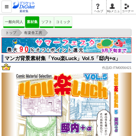
素材集
ヘルプ
Myメニュ
コーナー
一般向同人
素材集
ソフト
コミック
>
>
トップ
有楽舎工房
マンガ背景素材集「You楽Luck」Vol.5「邸内+α」
マンガ背景素材集「You楽Luck」Vol.5「邸内+α」
作品ID:ITM0056421