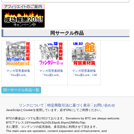
同サークル作品
マンガ背景素材集
マンガ背景素材集
マンガ背景素材集
「You楽Luck」
「You楽Luck」
「You楽Luck」LM
MyTown4-Hous
Vol.12「ファンタジ
Vol.02「館」
同一サークル作品一覧
リンクについて
特定商取引法に基づく表示
お問い合わせ
JavaScriptとCookieを使用しています。必ずONにしてご利用ください。
マンガ背景素材集
マンガ背景素材集
BTCの募金はいつでも受け付けております。Donations by BTC are always welcome.
「You楽Luck」
「You楽Luck」
BTCアドレス:19Ymw4fkvYq1hDLEkpdL4hpmJJWh8u7bjo
Vol.11「ファンタジ
MyTown3-Offi
主に運営、コンテンツの拡充強化、多言語化に利用させて頂きます。
The main uses are operation, content expansion and enhancement, and