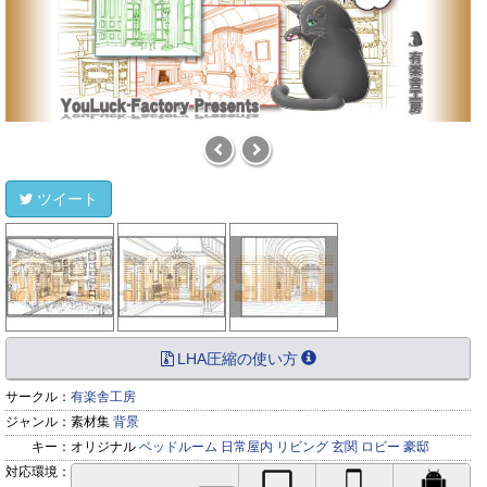
ツイート
LHA圧縮の使い方
サークル：
有楽舎工房
ジャンル：
素材集
背景
キー：
オリジナル
ベッドルーム
日常屋内
リビング
玄関
ロビー
豪邸
対応環境：
PC対応
iPhone対応
Andr