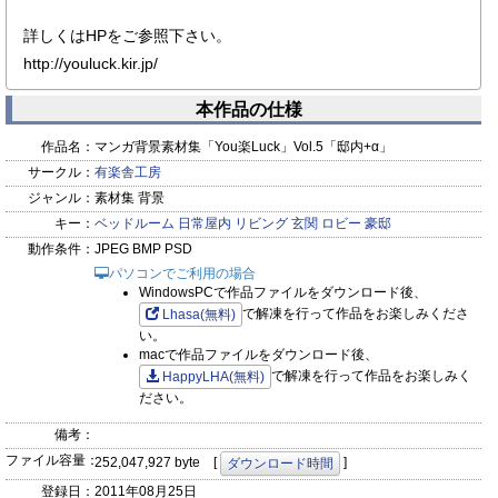
詳しくはHPをご参照下さい。
http://youluck.kir.jp/
本作品の仕様
作品名：
マンガ背景素材集「You楽Luck」Vol.5「邸内+α」
サークル：
有楽舎工房
ジャンル：
素材集 背景
キー：
ベッドルーム
日常屋内
リビング
玄関
ロビー
豪邸
動作条件：
JPEG BMP PSD
パソコンでご利用の場合
WindowsPCで作品ファイルをダウンロード後、
で解凍を行って作品をお楽しみくださ
Lhasa(無料)
い。
macで作品ファイルをダウンロード後、
で解凍を行って作品をお楽しみく
HappyLHA(無料)
ださい。
備考：
ファイル容量：
252,047,927 byte [
]
ダウンロード時間
登録日：
2011年08月25日