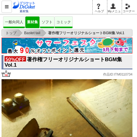
素材集
ヘルプ
Myメニュ
コーナー
一般向同人
素材集
ソフト
コミック
>
>
トップ
Bastet tail
著作権フリーオリジナルショートBGM集 Vol.1
著作権フリーオリジナルショートBGM集
50%OFF
Vol.1
作品ID:ITM0110734