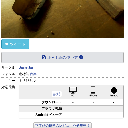
ツイート
LHA圧縮の使い方
サークル：
Bastet tail
ジャンル：
素材集
音楽
キー：
オリジナル
対応環境：
PC対応
iPhone対応
Andr
説明
ダウンロード
○
-
-
ブラウザ視聴
-
-
-
Androidビューア
-
-
-
本作品の最初のレビューを募集中！