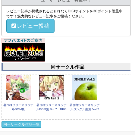
ユーザーレビュー募集中！
レビュー記事が掲載されるともれなくDiGiポイントを30ポイント贈呈中
です！魅力的なレビュー記事をご投稿ください。
レビュー投稿
同サークル作品
著作権フリーオリジナ
著作権フリーオリジナ
著作権フリーオリジナ
ルBGM集
ルBGM集 Vol.7『RPG
ルジングル曲集 Vol.2
Vol.8『Sengoku
tail
同一サークル作品一覧