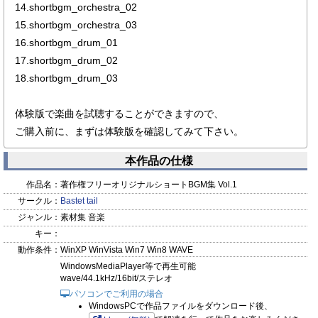
14.shortbgm_orchestra_02
15.shortbgm_orchestra_03
16.shortbgm_drum_01
17.shortbgm_drum_02
18.shortbgm_drum_03
体験版で楽曲を試聴することができますので、
ご購入前に、まずは体験版を確認してみて下さい。
本作品の仕様
作品名：
著作権フリーオリジナルショートBGM集 Vol.1
サークル：
Bastet tail
ジャンル：
素材集 音楽
キー：
動作条件：
WinXP WinVista Win7 Win8 WAVE
WindowsMediaPlayer等で再生可能
wave/44.1kHz/16bit/ステレオ
パソコンでご利用の場合
WindowsPCで作品ファイルをダウンロード後、