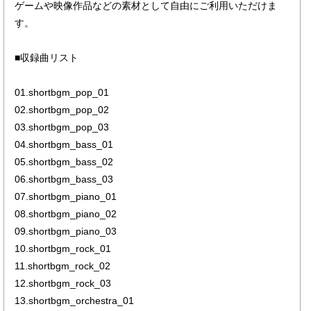
ゲームや映像作品などの素材として自由にご利用いただけま
す。
■収録曲リスト
01.shortbgm_pop_01
02.shortbgm_pop_02
03.shortbgm_pop_03
04.shortbgm_bass_01
05.shortbgm_bass_02
06.shortbgm_bass_03
07.shortbgm_piano_01
08.shortbgm_piano_02
09.shortbgm_piano_03
10.shortbgm_rock_01
11.shortbgm_rock_02
12.shortbgm_rock_03
13.shortbgm_orchestra_01