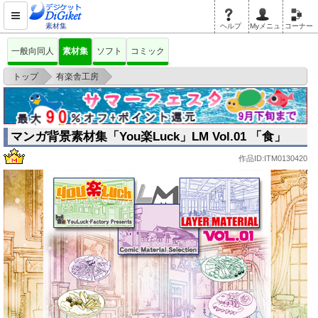
素材集
ヘルプ
Myメニュ
コーナー
一般向同人
素材集
ソフト
コミック
>
>
トップ
有楽舎工房
マンガ背景素材集「You楽Luck」LM Vol.01 「食」
マンガ背景素材集「You楽Luck」LM Vol.01 「食」
作品ID:ITM0130420