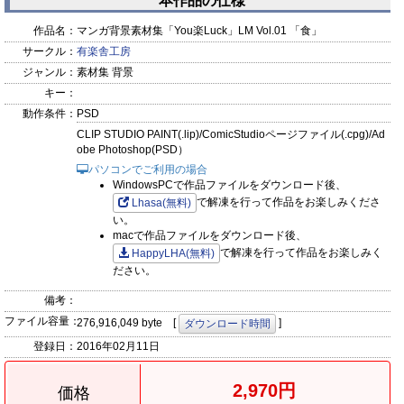
本作品の仕様
作品名：
マンガ背景素材集「You楽Luck」LM Vol.01 「食」
サークル：
有楽舎工房
ジャンル：
素材集 背景
キー：
動作条件：
PSD
CLIP STUDIO PAINT(.lip)/ComicStudioページファイル(.cpg)/Ad
obe Photoshop(PSD）
パソコンでご利用の場合
WindowsPCで作品ファイルをダウンロード後、
で解凍を行って作品をお楽しみくださ
Lhasa(無料)
い。
macで作品ファイルをダウンロード後、
で解凍を行って作品をお楽しみく
HappyLHA(無料)
ださい。
備考：
ファイル容量：
276,916,049 byte [
]
ダウンロード時間
登録日：
2016年02月11日
2,970円
価格