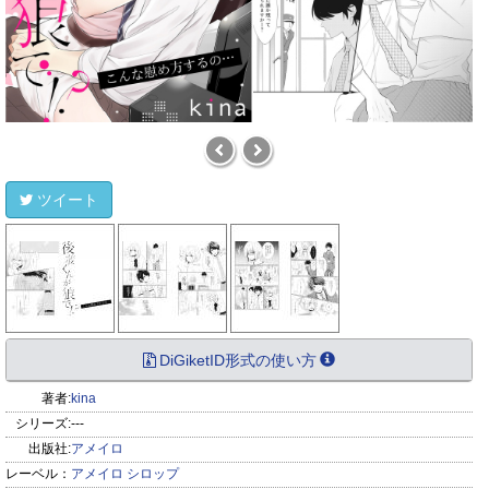
ツイート
DiGiketID形式の使い方
著者:
kina
シリーズ:
---
出版社:
アメイロ
レーベル：
アメイロ シロップ