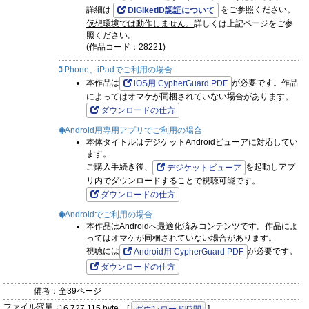
詳細は
をご参照ください。
DiGiketID認証について
仮想環境では動作しません。
詳しくは上記ページをご参
照ください。
(作品コード：28221)
iPhone、iPadでご利用の場合
本作品は
が必要です。作品
iOS用 CypherGuard PDF
によってはオマケが同梱されていない場合があります。
ダウンロードの仕方
Android用専用アプリでご利用の場合
本体タイトルはデジケットAndroidビューアに対応してい
ます。
ご購入手続き後、
を起動しアプ
デジケットビューア
リ内でダウンロードすることで視聴可能です。
ダウンロードの仕方
Androidでご利用の場合
本作品はAndroidへ最適化済みコンテンツです。作品によ
ってはオマケが同梱されていない場合があります。
視聴には
が必要です。
Android用 CypherGuard PDF
ダウンロードの仕方
備考：
全39ページ
ファイル容量：
16,727,115 byte [
]