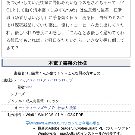
あつかいしていた後輩に野獣みたいなキスをされちゃって…!?
OLとして働く清水棗（しみずなつめ）は生意気な後輩・杠伊
織（ゆずりはいおり）に手を焼く日々。ある日、自分のミスに
より深夜残業していた棗に、優しくコーヒーを差し出してきた
杠。優しい杠の態度に困惑し、「こんなとき優しく慰めてくれ
る彼氏でもいれば」と軽口をたたいたら、いきなり押し倒して
きて？
本電子書籍の仕様
書籍名:
[TL]後輩くんが狼で！？～こんな慰め方するの…
出版社/レーベル:
アメイロ
/
アメイロ シロップ
著者:
kina
シリーズ:
---
ジャンル：
成人向書籍 コミック
キー：
ティーンズラブ
OL
社会人
後輩
動作条件：
Win8.1 Win10 Win11 MacOSX PDF
Windows＆macOSパソコンでご利用の場合
最新のAdobeReaderとCypherGuard PDF(フリーソフト/
Windows版、macOS版)のインストールが必要です。