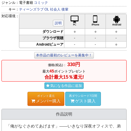
ジャンル：
電子書籍
コミック
キー：
ティーンズラブ
OL
社会人
後輩
対応環境：
PC対応
iPhone対応
Andr
説明
ダウンロード
○
○
○
ブラウザ視聴
-
-
-
Androidビューア
-
-
○
本作品の最初のレビューを募集中！
330円
価格(税込)：
45
最大
ポイントプレゼント
合計最大15％還元!
気になる作品に追加
ポイント還元
再ダウンロード7日間
メンバー購入
ゲスト購入
作品説明
「俺がなぐさめてあげます」――いきなり深夜オフィスで、弟