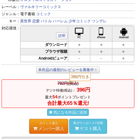
レーベル：
ヴァルキリーコミックス
ジャンル：
電子書籍
コミック
キー：
異世界
恋愛
バトル
ハーレム
少年コミック
ツンデレ
対応環境：
PC対応
iPhone対応
Andr
説明
ダウンロード
○
○
○
ブラウザ視聴
○
○
○
Androidビューア
-
-
○
本作品の最初のレビューを募集中！
396円引き
792円(税込)
396円
デジケ特価(税込)：
54
最大
ポイントプレゼント
合計最大65％還元!
気になる作品に追加
ポイント還元
再ダウンロード7日間
メンバー購入
ゲスト購入