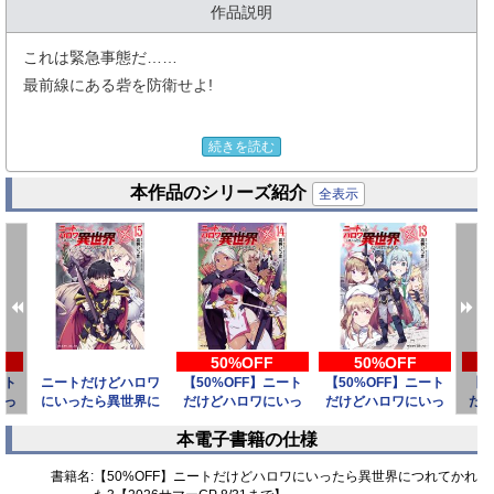
作品説明
これは緊急事態だ……
最前線にある砦を防衛せよ!
トラウマを克服し穏やかな日々を過ごすマサルのもとに、
続きを読む
エリザベスがいる魔境の開拓村が壊滅したとの急報が飛び込
本作品のシリーズ紹介
む。
全表示
急ぎ最前線であるゴルバス砦へと向かうマサルたち。
彼らが激戦の場で目にした光景とは……。
そしてエリザベスに告白の返事を伝えることはできるのか。
少しずつ異変をきたす世界と、増えてゆく大切な人々。
守るべきもののために戦えるようになった
50%OFF
50%OFF
ート
ニートだけどハロワ
【50%OFF】ニート
【50%OFF】ニート
【5
マサルの異世界冒険ライフ第三巻!
いっ
にいったら異世界に
だけどハロワにいっ
だけどハロワにいっ
だ
れて
つれてかれた15
たら異世界につれて
たら異世界につれて
た
本電子書籍の仕様
か
か
prev
next
書籍名:
【50%OFF】ニートだけどハロワにいったら異世界につれてかれ