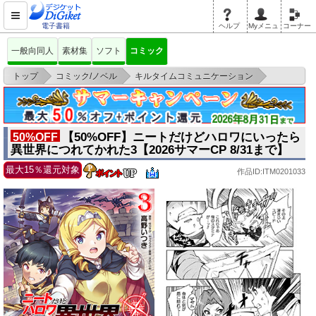
電子書籍
ヘルプ
Myメニュ
コーナー
一般向同人
素材集
ソフト
コミック
>
>
>
トップ
コミック/ノベル
キルタイムコミュニケーション
【50%OFF】ニートだけどハロワにいったら異世界につれてかれた3【2026
サマ
【50%OFF】ニートだけどハロワにいったら
50%OFF
異世界につれてかれた3【2026サマーCP 8/31まで】
最大15％還元対象
作品ID:ITM0201033