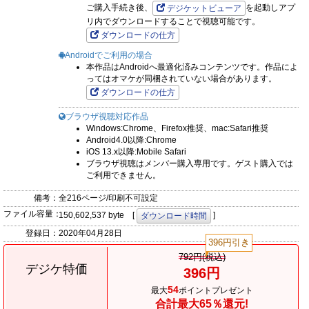
ご購入手続き後、
を起動しアプ
デジケットビューア
リ内でダウンロードすることで視聴可能です。
ダウンロードの仕方
Androidでご利用の場合
本作品はAndroidへ最適化済みコンテンツです。作品によ
ってはオマケが同梱されていない場合があります。
ダウンロードの仕方
ブラウザ視聴対応作品
Windows:Chrome、Firefox推奨、mac:Safari推奨
Android4.0以降:Chrome
iOS 13.x以降:Mobile Safari
ブラウザ視聴はメンバー購入専用です。ゲスト購入では
ご利用できません。
備考：
全216ページ/印刷不可設定
ファイル容量：
150,602,537 byte [
]
ダウンロード時間
登録日：
2020年04月28日
396円引き
792円(税込)
デジケ特価
396円
54
最大
ポイントプレゼント
合計最大65％還元!