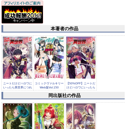
本著者の作品
ニートだけどハロワに
コミックヴァルキリー
【50%OFF】ニートだ
いったら異世界につれ
Web版Vol.150
けどハロワにいったら
てかれた...
異世...
同出版社の作品