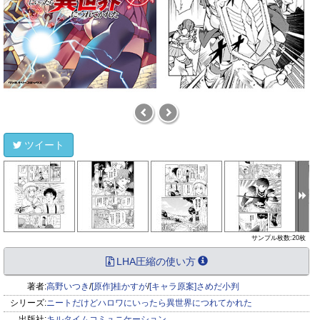
ツイート
サンプル枚数:20枚
LHA圧縮の使い方
著者:
高野いつき
/
[原作]桂かすが
/
[キャラ原案]さめだ小判
シリーズ:
ニートだけどハロワにいったら異世界につれてかれた
出版社:
キルタイムコミュニケーション