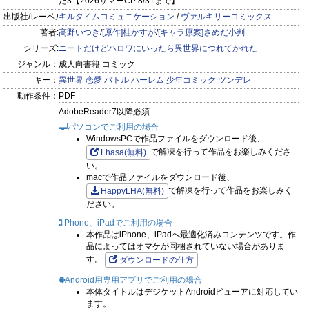
た3【2026サマーCP 8/31まで】
出版社/レーベル:
キルタイムコミュニケーション
/
ヴァルキリーコミックス
著者:
高野いつき
/
[原作]桂かすが
/
[キャラ原案]さめだ小判
シリーズ:
ニートだけどハロワにいったら異世界につれてかれた
ジャンル：
成人向書籍 コミック
キー：
異世界
恋愛
バトル
ハーレム
少年コミック
ツンデレ
動作条件：
PDF
AdobeReader7以降必須
パソコンでご利用の場合
WindowsPCで作品ファイルをダウンロード後、
で解凍を行って作品をお楽しみくださ
Lhasa(無料)
い。
macで作品ファイルをダウンロード後、
で解凍を行って作品をお楽しみく
HappyLHA(無料)
ださい。
iPhone、iPadでご利用の場合
本作品はiPhone、iPadへ最適化済みコンテンツです。作
品によってはオマケが同梱されていない場合がありま
す。
ダウンロードの仕方
Android用専用アプリでご利用の場合
本体タイトルはデジケットAndroidビューアに対応してい
ます。