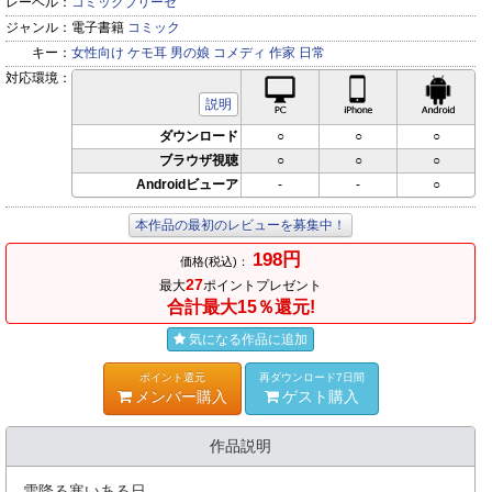
レーベル：
コミックブリーゼ
ジャンル：
電子書籍
コミック
キー：
女性向け
ケモ耳
男の娘
コメディ
作家
日常
対応環境：
PC対応
iPhone対応
Andr
説明
ダウンロード
○
○
○
ブラウザ視聴
○
○
○
Androidビューア
-
-
○
本作品の最初のレビューを募集中！
198円
価格(税込)：
27
最大
ポイントプレゼント
合計最大15％還元!
気になる作品に追加
ポイント還元
再ダウンロード7日間
メンバー購入
ゲスト購入
作品説明
雪降る寒いある日――。