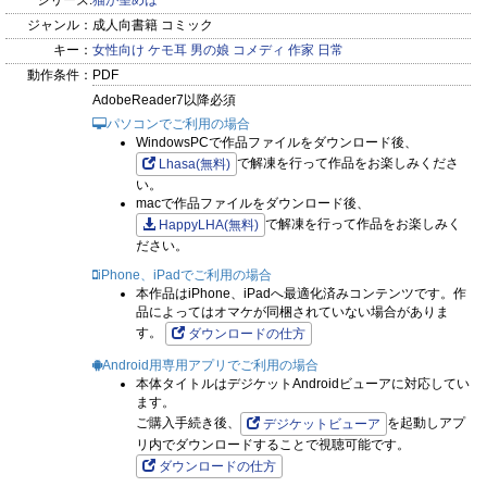
シリーズ:
猫が望めば
ジャンル：
成人向書籍 コミック
キー：
女性向け
ケモ耳
男の娘
コメディ
作家
日常
動作条件：
PDF
AdobeReader7以降必須
パソコンでご利用の場合
WindowsPCで作品ファイルをダウンロード後、
で解凍を行って作品をお楽しみくださ
Lhasa(無料)
い。
macで作品ファイルをダウンロード後、
で解凍を行って作品をお楽しみく
HappyLHA(無料)
ださい。
iPhone、iPadでご利用の場合
本作品はiPhone、iPadへ最適化済みコンテンツです。作
品によってはオマケが同梱されていない場合がありま
す。
ダウンロードの仕方
Android用専用アプリでご利用の場合
本体タイトルはデジケットAndroidビューアに対応してい
ます。
ご購入手続き後、
を起動しアプ
デジケットビューア
リ内でダウンロードすることで視聴可能です。
ダウンロードの仕方