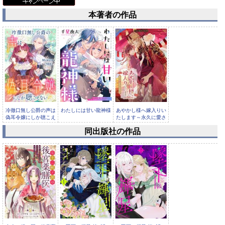
本著者の作品
冷徹口無し公爵の声は
わたしには甘い龍神様
あやかし様へ嫁入りい
偽耳令嬢にしか聴こえ
たします～永久に愛さ
ない【小...
れて幸せ...
同出版社の作品
猫が望めば2