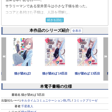
サラリーマンである室井景斗は小さな子猫を拾った。
ココアと名付けた子猫は、人語を理解し、
人間と全く同じものを口にする変わった猫で――？
続きを読む
そんなココアがある日突然ケモミミの生えた人間に！？
本作品のシリーズ紹介
大好きな飼い主の為に頑張るココアと
全表示
可愛いココアに理性を崩されそうなオカン系男子の景斗が繰り
広げる
ゆるゆる日常ファンタジー！
目
猫が望めば2
猫が望めば 14匹目
猫が望めば 13匹目
猫
本電子書籍の仕様
prev
next
書籍名:
猫が望めば 5匹目
出版社/レーベル:
キルタイムコミュニケーションBL/TL
/
コミックブリーゼ
著者:
千星夜人