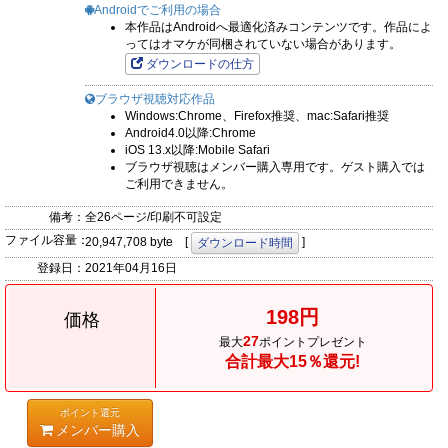
Androidでご利用の場合
本作品はAndroidへ最適化済みコンテンツです。作品によ
ってはオマケが同梱されていない場合があります。
ダウンロードの仕方
ブラウザ視聴対応作品
Windows:Chrome、Firefox推奨、mac:Safari推奨
Android4.0以降:Chrome
iOS 13.x以降:Mobile Safari
ブラウザ視聴はメンバー購入専用です。ゲスト購入では
ご利用できません。
備考：
全26ページ/印刷不可設定
ファイル容量：
20,947,708 byte [
]
ダウンロード時間
登録日：
2021年04月16日
198円
価格
27
最大
ポイントプレゼント
合計最大15％還元!
ポイント還元
メンバー購入