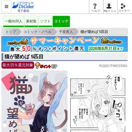
電子書籍
ヘルプ
Myメニュ
コーナー
一般向同人
素材集
ソフト
コミック
>
>
>
トップ
コミック・ノベル
千星夜人
猫が望めば 5匹目
猫が望めば 5匹目
最大15％還元対象
作品ID:ITM0215561