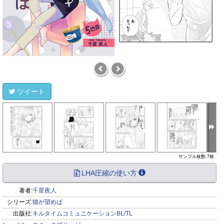
ツイート
サンプル枚数:7枚
LHA圧縮の使い方
著者:
千星夜人
シリーズ:
猫が望めば
出版社:
キルタイムコミュニケーションBL/TL