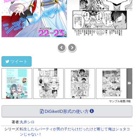
ツイート
サンプル枚数:8枚
DiGiketID形式の使い方
著者:
丸井シロ
シリーズ:
転生したらパーティが男の子だらけだったけど断じて俺はショタコ
ンじゃない！