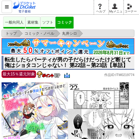
電子書籍
ヘルプ
Myメニュ
コーナー
一般向同人
素材集
ソフト
コミック
>
>
>
トップ
コミック・ノベル
丸井シロ
転生したらパーティが男の子だらけだったけど断じて俺はショタコンじゃな
い！ 第22
転生したらパーティが男の子だらけだったけど断じて
俺はショタコンじゃない！ 第22話～第23話【単話】
最大15％還元対象
作品ID:ITM0219774