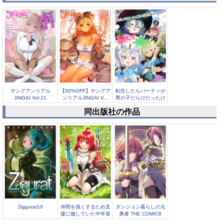
ヤングアンリアル
【50%OFF】ヤングア
転生したらパーティが
JINGAI Vol.21
ンリアルJINGAI V...
男の子だらけだったけ
ど断じて...
同出版社の作品
転生したらパーティが
男の子だらけだったけ
ど断じて...
Ziggurat10
仲間を強くするため支
ダンジョン暮らしの元
援に徹していた中年冒
勇者 THE COMIC8
険者、追放され自分だ