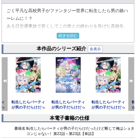
ごく平凡な高校男子がファンタジー世界に転生したら男の娘ハ
ーレムに！？
ある日交通事故で若くしてこの世との終わりを告げた高校生、
カケル。
続きを読む
しかし気付けば彼はファンタジー世界へと転生しており、
本作品のシリーズ紹介
しかもそこは女や大人のいないショタだらけの村だった！
全表示
カケルを勇者と信じ魔王退治を頼み込むクレリックのクリス、
魔法使いのホウムズ。
押しに負け魔王との戦いの旅に同行する事になるが……。
第22～23話はクエストを完了し街に戻るカケル一行
国王との謁見を許可され城に向かうも、門の前で待っていたの
ティ
転生したらパーティ
転生したらパーティ
転生したらパーティ
転
は
だっ
が男の子だらけだっ
が男の子だらけだっ
が男の子だらけだっ
が
ドレスを身にまとった美少女(？)で……。
はシ
たけど断じて俺はシ
たけど断じて俺はシ
たけど断じて俺はシ
た
本電子書籍の仕様
ョタコ
ョタコ
ョタコ
prev
next
書籍名:
転生したらパーティが男の子だらけだったけど断じて俺はショタ
コンじゃない！ 第22話～第23話【単話】