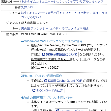
出版社/レーベル:
キルタイムコミュニケーション
/
ヤングアンリアルコミックス
著者:
丸井シロ
シリーズ:
転生したらパーティが男の子だらけだったけど断じて俺はショタ
コンじゃない！
ジャンル：
成人向書籍 コミック
キー：
男の娘
ファンタジー
コメディ
ラブコメ
4コマ
萌え
動作条件：
Win8.1 Win10 Win11 MacOSX PDF
Windows＆macOSパソコンでご利用の場合
最新のAdobeReaderとCypherGuard PDF(フリーソフト/
Windows版、macOS版)のインストールが必要です。
詳細は
をご参照ください。
DiGiketID認証について
仮想環境では動作しません。
詳しくは上記ページをご参
照ください。
(作品コード：66025)
iPhone、iPadでご利用の場合
本作品は
が必要です。作品
iOS用 CypherGuard PDF
によってはオマケが同梱されていない場合があります。
ダウンロードの仕方
Android用専用アプリでご利用の場合
本体タイトルはデジケットAndroidビューアに対応してい
ます。
ご購入手続き後、
を起動しアプ