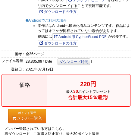
デジケットビューア
リ内でダウンロードすることで視聴可能です。
ダウンロードの仕方
Androidでご利用の場合
本作品はAndroidへ最適化済みコンテンツです。作品によ
ってはオマケが同梱されていない場合があります。
視聴には
が必要です。
Android用 CypherGuard PDF
ダウンロードの仕方
備考：
全36ページ
ファイル容量：
28,835,097 byte [
]
ダウンロード時間
登録日：
2021年07月19日
220円
価格
30
最大
ポイントプレゼント
合計最大15％還元!
ポイント還元
メンバー購入
メンバー登録されている方はこちら。
再ダウンロード、ニ重購入防止有り。最大30ポイント還元