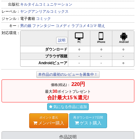
出版社:
キルタイムコミュニケーション
レーベル：
ヤングアンリアルコミックス
ジャンル：
電子書籍
コミック
キー：
男の娘
ファンタジー
コメディ
ラブコメ
4コマ
萌え
対応環境：
PC対応
iPhone対応
Andr
説明
ダウンロード
○
○
○
ブラウザ視聴
-
-
-
Androidビューア
-
-
○
本作品の最初のレビューを募集中！
220円
価格(税込)：
30
最大
ポイントプレゼント
合計最大15％還元!
気になる作品に追加
ポイント還元
再ダウンロード7日間
メンバー購入
ゲスト購入
作品説明