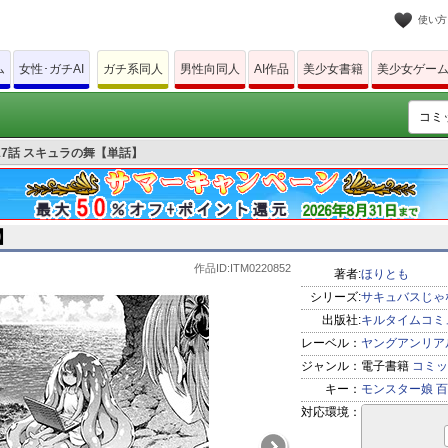
使い方
ム
女性･ガチAI
ガチ系同人
男性向同人
AI作品
美少女書籍
美少女ゲー
7話 スキュラの舞【単話】
】
作品ID:ITM0220852
著者:
ほりとも
シリーズ:
サキュバスじゃ
出版社:
キルタイムコミ
レーベル：
ヤングアンリア
ジャンル：
電子書籍
コミッ
キー：
モンスター娘
百
対応環境：