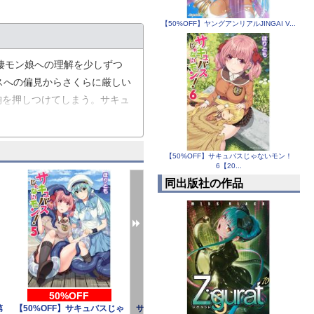
【50%OFF】ヤングアンリアルJINGAI V...
棲モン娘への理解を少しずつ
スへの偏見からさくらに厳しい
胸を押しつけてしまう。サキュ
Sスキュラ少女のプライドと
【50%OFF】サキュバスじゃないモン！
6【20...
同出版社の作品
50%OFF
第
【50%OFF】サキュバスじゃ
サキュバスじゃないモン！ 第
サキュバスじゃ