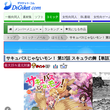
一般向同人
素材集
ソフト
コミック
女性向同人
BL書籍
女性向ゲー
メンバーメニュー
ランキング
気になる作品
>
>
>
トップ
コミック・ノベル
ほりとも
サキュバスじゃないモン！ 第1
サキュバスじゃないモン！ 第17話 スキュラの舞【単話
最大15％還元対象