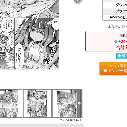
ダウン
ブラウ
Android
本作品の最
価格
30
最大
合計
気
ポイント還元
メンバー
サンプル枚数:11枚