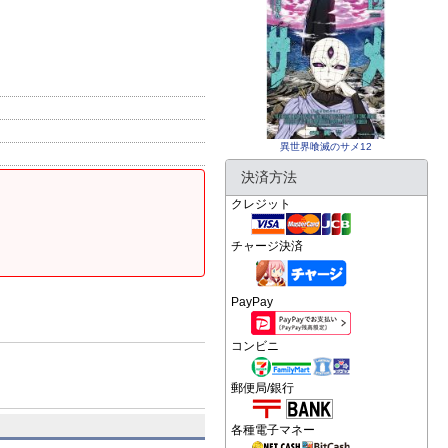
異世界喰滅のサメ12
決済方法
クレジット
チャージ決済
PayPay
コンビニ
郵便局/銀行
各種電子マネー