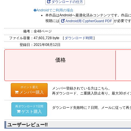
ダウンロードの仕方
Androidでご利用の場合
本作品はAndroidへ最適化済みコンテンツです。作
視聴には
が必要で
Android用 CypherGuard PDF
備考：
全48ページ
ファイル容量：
47,601,728 byte [
ダウンロード時間
]
登録日：
2021年08月12日
価格
ポイント還元
メンバー登録されている方はこちら。
メンバー購入
再ダウンロード、ニ重購入防止有り。最大30ポイ
再ダウンロード7日間
ダウンロード失敗時に７日間、メールに従って再
ゲスト購入
ユーザーレビュー!!