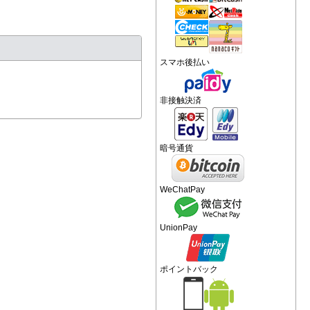
スマホ後払い
非接触決済
暗号通貨
WeChatPay
UnionPay
ポイントバック