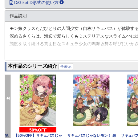
DiGiketID形式の使い方
作品説明
モン娘クラスただひとりの人間少女（自称サキュバス）が体験する
深めるさくらは、海辺で愛らしくもミステリアスなスライム○○に
態度を取り続ける真面目なスキュラ少女の鳴海坂舞を呼びにいか
バスからの宣戦布告と解釈した舞はヌルヌルの触手でさくらの柔ら
肉体が絡み合う第17話！
本作品のシリーズ紹介
全表示
50%OFF
！ 第
【50%OFF】サキュバスじゃ
サキュバスじゃないモン！ 最
サキュバ