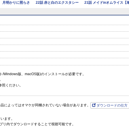
宵、月明かりに照らさ
22話 赤と白のエクスタシー
21話 メイドinオムライス【
れ
【単
prev
next
ーソフト/Windows版、macOS版)のインストールが必要です。
。
参照ください。
作品によってはオマケが同梱されていない場合があります。
ダウンロードの仕方
ています。
プリ内でダウンロードすることで視聴可能です。