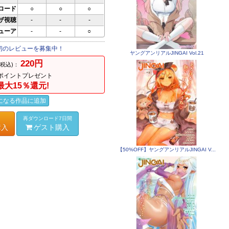
ロード
○
○
○
ザ視聴
-
-
-
ビューア
-
-
○
初のレビューを募集中！
ヤングアンリアルJINGAI Vol.21
220円
(税込)：
ポイントプレゼント
最大15％還元!
になる作品に追加
再ダウンロード7日間
購入
ゲスト購入
【50%OFF】ヤングアンリアルJINGAI V...