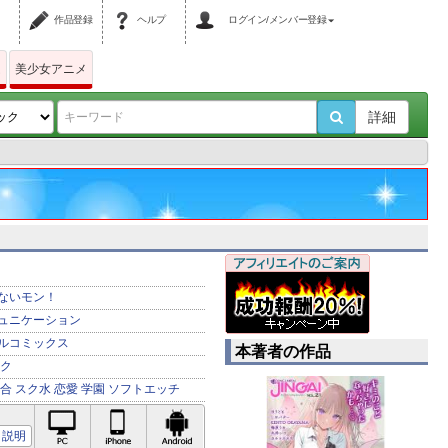
作品登録
ヘルプ
ログイン/メンバー登録
ム
美少女アニメ
詳細
ないモン！
ュニケーション
ルコミックス
本著者の作品
ク
合
スク水
恋愛
学園
ソフトエッチ
PC対応
iPhone対応
Android対応
説明