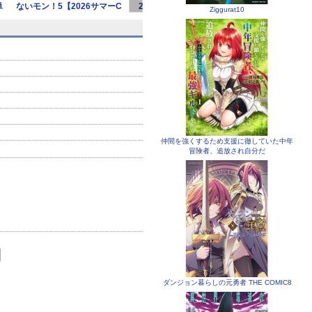
単
ないモン！5【2026サマーC
20話 会いにきた転校生【単
19話 ケンタ
Ziggurat10
話】
仲間を強くするため支援に徹していた中年
冒険者、追放され自分だ
ダンジョン暮らしの元勇者 THE COMIC8