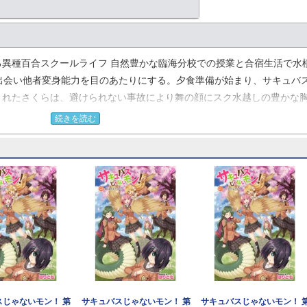
異種百合スクールライフ 自然豊かな臨海分校での授業と合宿生活で水
出会い他者変身能力を目のあたりにする。夕食準備が始まり、サキュバ
されたさくらは、避けられない事故により舞の顔にスク水越しの豊かな
かい肢体へ絡みつき優位に立とうとするが……。サキュバス（自称）V
続きを読む
スじゃないモン！ 第
サキュバスじゃないモン！ 第
サキュバスじゃないモン！ 