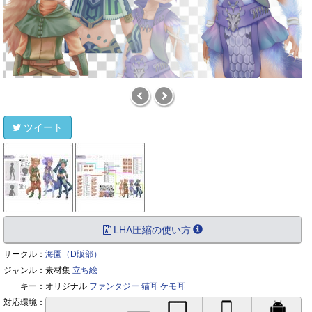
ツイート
LHA圧縮の使い方
サークル：
海園（D販部）
ジャンル：
素材集
立ち絵
キー：
オリジナル
ファンタジー
猫耳
ケモ耳
対応環境：
PC対応
iPhone対応
Andr