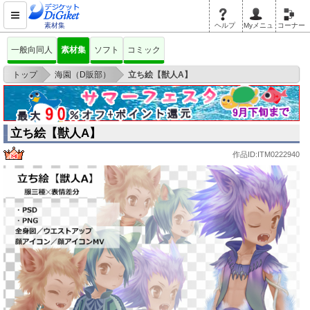
素材集
ヘルプ
Myメニュ
コーナー
一般向同人
素材集
ソフト
コミック
>
>
トップ
海園（D販部）
立ち絵【獣人A】
立ち絵【獣人A】
作品ID:ITM0222940