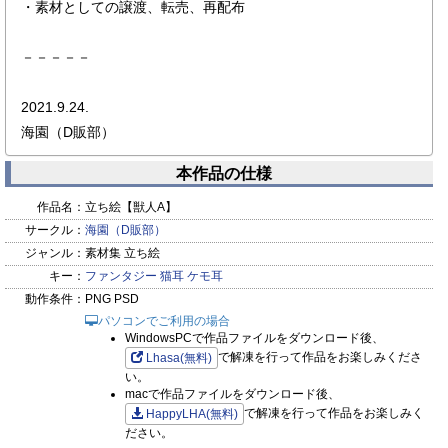
・素材としての譲渡、転売、再配布
－－－－－
2021.9.24.
海園（D販部）
本作品の仕様
作品名：
立ち絵【獣人A】
サークル：
海園（D販部）
ジャンル：
素材集 立ち絵
キー：
ファンタジー
猫耳
ケモ耳
動作条件：
PNG PSD
パソコンでご利用の場合
WindowsPCで作品ファイルをダウンロード後、
で解凍を行って作品をお楽しみくださ
Lhasa(無料)
い。
macで作品ファイルをダウンロード後、
で解凍を行って作品をお楽しみく
HappyLHA(無料)
ださい。