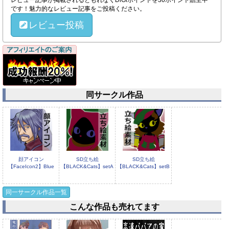
レビュー記事が掲載されるともれなくDiGiポイントを30ポイント贈呈中
です！魅力的なレビュー記事をご投稿ください。
レビュー投稿
同サークル作品
顔アイコン
SD立ち絵
SD立ち絵
【FaceIcon2】Blue
【BLACK&Cats】setA
【BLACK&Cats】setB
同一サークル作品一覧
こんな作品も売れてます