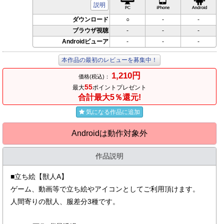
説明
ダウンロード
○
-
-
ブラウザ視聴
-
-
-
Androidビューア
-
-
-
本作品の最初のレビューを募集中！
1,210円
価格(税込)：
55
最大
ポイントプレゼント
合計最大5％還元!
気になる作品に追加
Androidは動作対象外
作品説明
■立ち絵【獣人A】
ゲーム、動画等で立ち絵やアイコンとしてご利用頂けます。
人間寄りの獣人、服差分3種です。