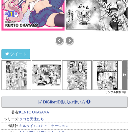
ツイート
サンプル枚数:8枚
DiGiketID形式の使い方
著者:
KENTO OKAYAMA
シリーズ:
タコと天使たち
出版社:
キルタイムコミュニケーション