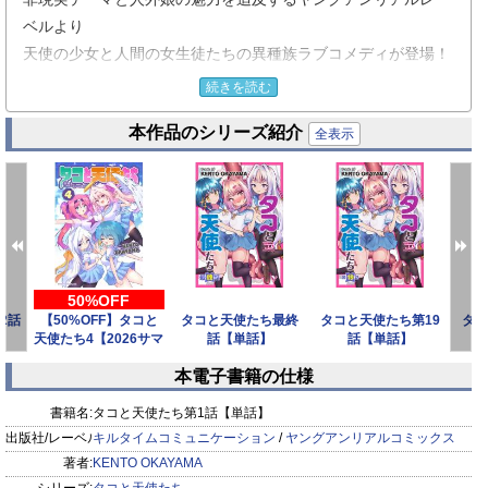
ベルより
天使の少女と人間の女生徒たちの異種族ラブコメディが登場！
続きを読む
天界から使い魔ドゥームとともに人間の世界にやってきた天使
本作品のシリーズ紹介
の少女アルマ。
全表示
しかしドゥームはなぜか百合漫画から吸収した知識で四六時中
アルマに触手で
スキンシップをするため人から見えないタコにまとわりつかれ
る不審者のような
アルマは全然友達ができずうなだれる日々。
しかしぼっちとなりつつある彼女の前にある日学年の人気者美
50%OFF
2話
【50%OFF】タコと
タコと天使たち最終
タコと天使たち第19
タコ
少女ミルカが表れて……？
天使たち4【2026サマ
話【単話】
話【単話】
天使×タコ×百合の異種族混合学園ラブコメ爆誕！
ーCP 8/3
本電子書籍の仕様
prev
next
※ヤングアンリアルJINGAI Vol.7に収録
書籍名:
タコと天使たち第1話【単話】
出版社/レーベル:
キルタイムコミュニケーション
/
ヤングアンリアルコミックス
著者:
KENTO OKAYAMA