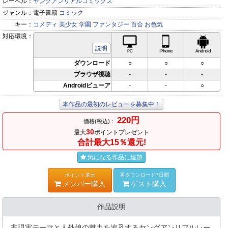
レーベル：
ヤングアンリアルコミックス
ジャンル：
電子書籍
コミック
キー：
コメディ
美少女
学園
ファンタジー
百合
お色気
対応環境：
PC対応
iPhone対応
Andr
説明
ダウンロード
○
○
○
ブラウザ視聴
-
-
-
Androidビューア
-
-
○
本作品の最初のレビューを募集中！
220円
価格(税込)：
30
最大
ポイントプレゼント
合計最大15％還元!
気になる作品に追加
ポイント還元
再ダウンロード7日間
メンバー購入
ゲスト購入
作品説明
非現実テーマと人外娘の魅力を追及するヤングアンリアルレー