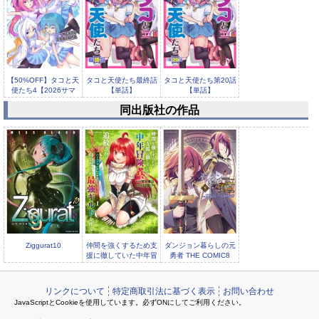
【50%OFF】タコと天
タコと天使たち最終話
タコと天使たち第20話
使たち4【2026サマ
【単話】
【単話】
ー...
同出版社の作品
タコと天使たち第19話
【単話】
Ziggurat10
仲間を強くするため支
ダンジョン暮らしの元
援に徹していた中年冒
勇者 THE COMIC8
険者、追放され自分だ
リンクについて
特定商取引法に基づく表示
お問い合わせ
JavaScriptとCookieを使用しています。必ずONにしてご利用ください。