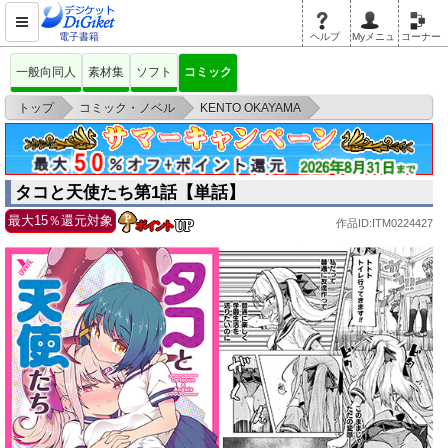
電子書籍
ヘルプ
Myメニュ
コーナー
一般向同人
素材集
ソフト
コミック
>
>
>
トップ
コミック・ノベル
KENTO OKAYAMA
タコと天使たち第1話【単話】
タコと天使たち第1話【単話】
最大15％還元対象
作品ID:ITM0224427