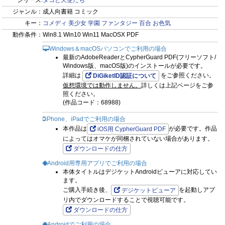
シリーズ:
タコと天使たち
ジャンル：
成人向書籍 コミック
キー：
コメディ
美少女
学園
ファンタジー
百合
お色気
動作条件：
Win8.1 Win10 Win11 MacOSX PDF
Windows＆macOSパソコンでご利用の場合
最新のAdobeReaderとCypherGuard PDF(フリーソフト/
Windows版、macOS版)のインストールが必要です。
詳細は
をご参照ください。
DiGiketID認証について
仮想環境では動作しません。
詳しくは上記ページをご参
照ください。
(作品コード：68988)
iPhone、iPadでご利用の場合
本作品は
が必要です。作品
iOS用 CypherGuard PDF
によってはオマケが同梱されていない場合があります。
ダウンロードの仕方
Android用専用アプリでご利用の場合
本体タイトルはデジケットAndroidビューアに対応してい
ます。
ご購入手続き後、
を起動しアプ
デジケットビューア
リ内でダウンロードすることで視聴可能です。
ダウンロードの仕方
Androidでご利用の場合