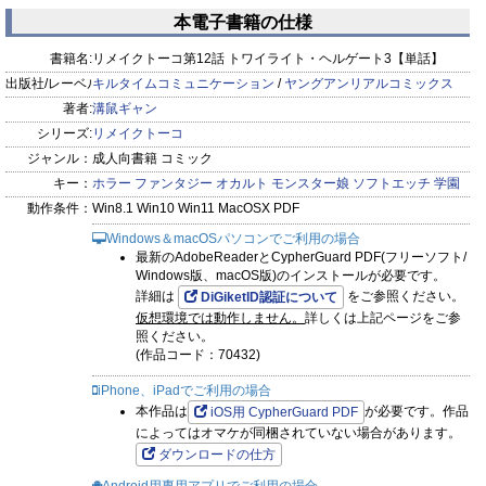
ーCP 8/3
話】
ルゲート2【単話】
ル
本電子書籍の仕様
prev
next
書籍名:
リメイクトーコ第12話 トワイライト・ヘルゲート3【単話】
出版社/レーベル:
キルタイムコミュニケーション
/
ヤングアンリアルコミックス
著者:
溝鼠ギャン
シリーズ:
リメイクトーコ
ジャンル：
成人向書籍 コミック
キー：
ホラー
ファンタジー
オカルト
モンスター娘
ソフトエッチ
学園
動作条件：
Win8.1 Win10 Win11 MacOSX PDF
Windows＆macOSパソコンでご利用の場合
最新のAdobeReaderとCypherGuard PDF(フリーソフト/
Windows版、macOS版)のインストールが必要です。
詳細は
をご参照ください。
DiGiketID認証について
仮想環境では動作しません。
詳しくは上記ページをご参
照ください。
(作品コード：70432)
iPhone、iPadでご利用の場合
本作品は
が必要です。作品
iOS用 CypherGuard PDF
によってはオマケが同梱されていない場合があります。
ダウンロードの仕方