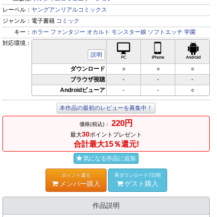
レーベル：
ヤングアンリアルコミックス
ジャンル：
電子書籍
コミック
キー：
ホラー
ファンタジー
オカルト
モンスター娘
ソフトエッチ
学園
対応環境：
PC対応
iPhone対応
Andr
説明
ダウンロード
○
○
○
ブラウザ視聴
-
-
-
Androidビューア
-
-
○
本作品の最初のレビューを募集中！
220円
価格(税込)：
30
最大
ポイントプレゼント
合計最大15％還元!
気になる作品に追加
ポイント還元
再ダウンロード7日間
メンバー購入
ゲスト購入
作品説明