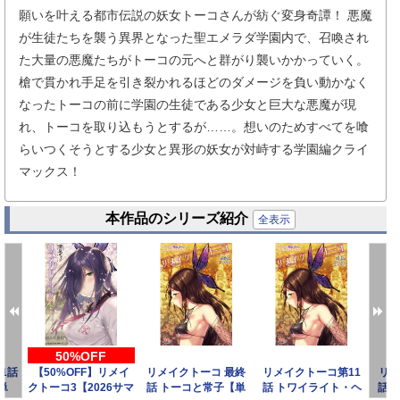
願いを叶える都市伝説の妖女トーコさんが紡ぐ変身奇譚！ 悪魔
が生徒たちを襲う異界となった聖エメラダ学園内で、召喚され
た大量の悪魔たちがトーコの元へと群がり襲いかかっていく。
槍で貫かれ手足を引き裂かれるほどのダメージを負い動かなく
なったトーコの前に学園の生徒である少女と巨大な悪魔が現
れ、トーコを取り込もうとするが……。想いのためすべてを喰
らいつくそうとする少女と異形の妖女が対峙する学園編クライ
マックス！
本作品のシリーズ紹介
全表示
50%OFF
1話
【50%OFF】リメイ
リメイクトーコ 最終
リメイクトーコ第11
リメ
単
クトーコ3【2026サマ
話 トーコと常子【単
話 トワイライト・ヘ
話 