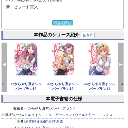
新エピソード突入！！
ある日のバイト帰り、
続きを読む
路地裏でボコボコにされていた不良の男の子、
本作品のシリーズ紹介
西彰吾を助けた小百合。
全表示
自分のほうが年上だからと、
母親のような態度で不良行為を
お説教してくる小百合の姿を見た彰吾は、
なんと小百合に恋してしまって！？
そんな彰吾の恋の空回りに、
シル
○○からやり直すシル
○○からやり直すシル
○○からやり直すシル
○○
真紀、ハヤナ、慎二たちも次第に巻き込まれていき……。
バープラン13
バープラン12
バープラン11
本電子書籍の仕様
【収録話】
prev
next
第34話～第40話
書籍名:
○○からやり直すシルバープラン7
おまけ
出版社/レーベル:
キルタイムコミュニケーション
/
ヴァルキリーコミックス
著者:
[原作]林達永
/
[作画]李惠成