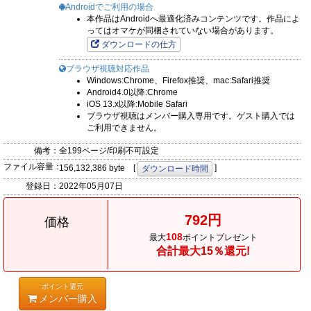
Androidでご利用の場合
本作品はAndroidへ最適化済みコンテンツです。作品によ
ってはオマケが同梱されていない場合があります。
ダウンロードの仕方
ブラウザ視聴対応作品
Windows:Chrome、Firefox推奨、mac:Safari推奨
Android4.0以降:Chrome
iOS 13.x以降:Mobile Safari
ブラウザ視聴はメンバー購入専用です。ゲスト購入では
ご利用できません。
備考：
全199ページ/印刷不可設定
ファイル容量：
156,132,386 byte [
]
ダウンロード時間
登録日：
2022年05月07日
792円
価格
108
最大
ポイントプレゼント
合計最大15％還元!
ポイント還元
メンバー購入