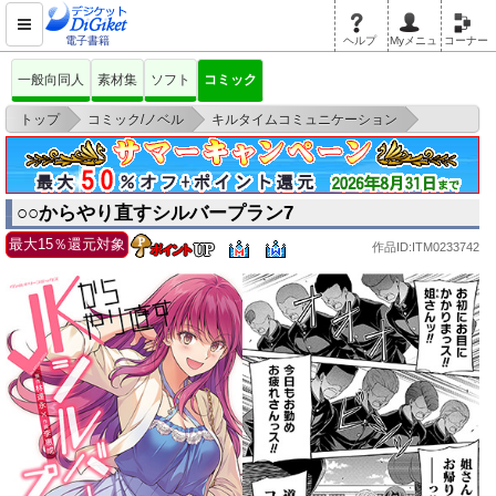
電子書籍
ヘルプ
Myメニュ
コーナー
一般向同人
素材集
ソフト
コミック
>
>
>
トップ
コミック/ノベル
キルタイムコミュニケーション
○○からやり直すシルバープラン7
○○からやり直すシルバープラン7
最大15％還元対象
作品ID:ITM0233742