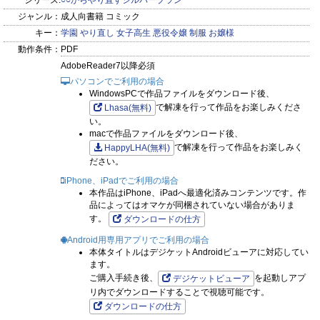
シリーズ:
○○からやり直すシルバープラン
ジャンル：
成人向書籍 コミック
キー：
学園
やり直し
女子高生
悪役令嬢
制服
お嬢様
動作条件：
PDF
AdobeReader7以降必須
パソコンでご利用の場合
WindowsPCで作品ファイルをダウンロード後、
で解凍を行って作品をお楽しみくださ
Lhasa(無料)
い。
macで作品ファイルをダウンロード後、
で解凍を行って作品をお楽しみく
HappyLHA(無料)
ださい。
iPhone、iPadでご利用の場合
本作品はiPhone、iPadへ最適化済みコンテンツです。作
品によってはオマケが同梱されていない場合がありま
す。
ダウンロードの仕方
Android用専用アプリでご利用の場合
本体タイトルはデジケットAndroidビューアに対応してい
ます。
ご購入手続き後、
を起動しアプ
デジケットビューア
リ内でダウンロードすることで視聴可能です。
ダウンロードの仕方