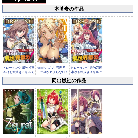
本著者の作品
ドローイング 最強漫画
ATMおじさん 異世界で
ドローイング 最強漫画
家はお絵描きスキルで
モテ期が止まらない！
家はお絵描きスキルで
異世界...
2
異世界...
同出版社の作品
ATMおじさん 異世界で
モテ期が止まらない！
1