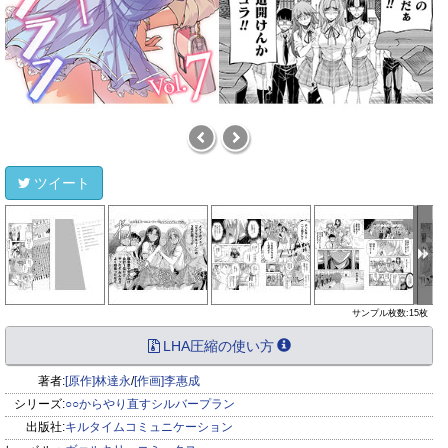
ツイート
サンプル枚数:15枚
LHA圧縮の使い方
著者:
[原作]林達永
/
[作画]李惠成
シリーズ:
○○からやり直すシルバープラン
出版社:
キルタイムコミュニケーション