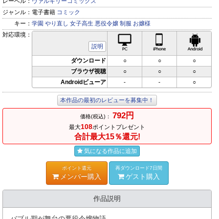
レーベル：
ヴァルキリーコミックス
ジャンル：
電子書籍
コミック
キー：
学園
やり直し
女子高生
悪役令嬢
制服
お嬢様
対応環境：
PC対応
iPhone対応
Andr
説明
ダウンロード
○
○
○
ブラウザ視聴
○
○
○
Androidビューア
-
-
○
本作品の最初のレビューを募集中！
792円
価格(税込)：
108
最大
ポイントプレゼント
合計最大15％還元!
気になる作品に追加
ポイント還元
再ダウンロード7日間
メンバー購入
ゲスト購入
作品説明
バブル期が舞台の悪役令嬢物語、