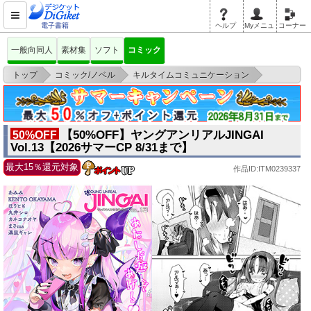
電子書籍
ヘルプ
Myメニュ
コーナー
一般向同人
素材集
ソフト
コミック
>
>
>
トップ
コミック/ノベル
キルタイムコミュニケーション
【50%OFF】ヤングアンリアルJINGAI Vol.13【2026サマーCP
【50%OFF】ヤングアンリアルJINGAI
50%OFF
Vol.13【2026サマーCP 8/31まで】
最大15％還元対象
作品ID:ITM0239337