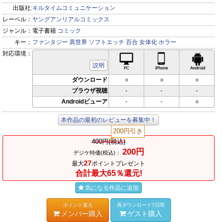
出版社:
キルタイムコミュニケーション
レーベル：
ヤングアンリアルコミックス
ジャンル：
電子書籍
コミック
キー：
ファンタジー
異世界
ソフトエッチ
百合
女体化
ホラー
対応環境：
PC対応
iPhone対応
Andr
説明
ダウンロード
○
○
○
ブラウザ視聴
-
-
-
Androidビューア
-
-
○
本作品の最初のレビューを募集中！
200円引き
400円(税込)
200円
デジケ特価(税込)：
27
最大
ポイントプレゼント
合計最大65％還元!
気になる作品に追加
ポイント還元
再ダウンロード7日間
メンバー購入
ゲスト購入