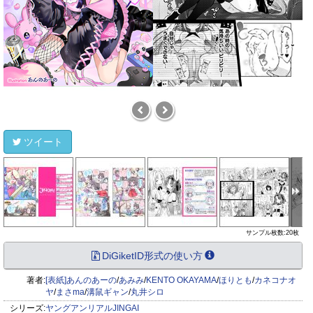
ツイート
サンプル枚数:20枚
DiGiketID形式の使い方
著者:
[表紙]あんのあーの
/
あみみ
/
KENTO OKAYAMA
/
ほりとも
/
カネコナオ
ヤ
/
まさma
/
溝鼠ギャン
/
丸井シロ
シリーズ:
ヤングアンリアルJINGAI