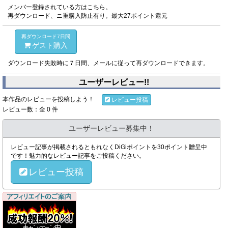
多数在籍している男子校、通称TS学園。教育実習生としてやっ
メンバー登録されている方はこちら。
てきた大学生の青年深見ショウは、
再ダウンロード、ニ重購入防止有り。最大27ポイント還元
さわやかなルックスと丁寧な授業で生徒からも好評だったが、
再ダウンロード7日間
急に女体化したOTMS生徒と接したことで
ゲスト購入
女性アレルギーであることがバレてしまう。学園の卒業生でも
ダウンロード失敗時に７日間、メールに従って再ダウンロードできます。
ある深見はTS学園でOTMSと接することで
女性慣れできる可能性を考えていたが上手くはいかず、事情を
ユーザーレビュー!!
聞いた生徒達の提案で女教師になることにして……。
本作品のレビューを投稿しよう！
レビュー投稿
レビュー数：全 0 件
『けものびと 第10話 その目に映る景色』著：まさma
動物が自ら望むと人間型になる「けものびと化」現象が発生し
ユーザーレビュー募集中！
ている世界。
レビュー記事が掲載されるともれなくDiGiポイントを30ポイント贈呈中
自称神の猫娘ノラ、家事が得意な犬娘ハナ、どこかはかなげな
です！魅力的なレビュー記事をご投稿ください。
文鳥娘シロに囲まれた青年の暮らしは……
レビュー投稿
コミティア人気作が描きおろし商業版として登場!
もっと青年の役に立つために、どうすれば人らしくなれるか疑
問を持ったシロ。
そんな彼女にノラと青年は彼らなりの自論を展開するが、その