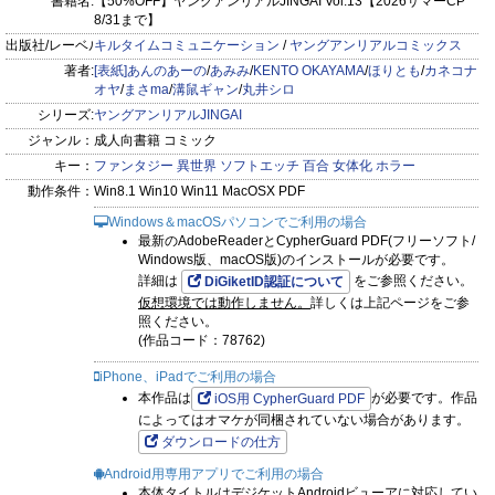
書籍名:
【50%OFF】ヤングアンリアルJINGAI Vol.13【2026サマーCP
8/31まで】
ち』著：ほりとも
出版社/レーベル:
キルタイムコミュニケーション
/
ヤングアンリアルコミックス
第13話は再び訪れるハーピーの卵詰まりとモン娘用球技「セパ
著者:
[表紙]あんのあーの
/
あみみ
/
KENTO OKAYAMA
/
ほりとも
/
カネコナ
タバレー」が白熱!
オヤ
/
まさma
/
溝鼠ギャン
/
丸井シロ
ハーピーのはやては再び卵詰まりの時期を迎え、さくらに産卵
シリーズ:
ヤングアンリアルJINGAI
を手伝ってもらえるのではないかと密かな期待を抱く。
ジャンル：
成人向書籍 コミック
学校では体育の授業で尻尾や触手、羽の使用がOKの亜人種混
キー：
ファンタジー
異世界
ソフトエッチ
百合
女体化
ホラー
合用バレー風球技「セパタバレー」が行われ、
動作条件：
Win8.1 Win10 Win11 MacOSX PDF
各種族の個性を活かしたラミアの尻尾による広い守備範囲とカ
Windows＆macOSパソコンでご利用の場合
最新のAdobeReaderとCypherGuard PDF(フリーソフト/
ウンター、ハーピーのネット上からのの強烈な
Windows版、macOS版)のインストールが必要です。
足スパイクが交錯する激戦が繰り広げられていた。
詳細は
をご参照ください。
DiGiketID認証について
運動が苦手で体育には良い思い出のないさくらもクラスメイト
仮想環境では動作しません。
詳しくは上記ページをご参
照ください。
達の個性が発揮される試合に愉しさを覚えつつ、
(作品コード：78762)
はやての様子がおかしいことに気づき保健室へと連れていく
iPhone、iPadでご利用の場合
が……。少女達の葛藤と想い、白いボールが飛び交う弟13話!
本作品は
が必要です。作品
iOS用 CypherGuard PDF
によってはオマケが同梱されていない場合があります。
『悪魔のモカちゃん 第15話～第16話』著：あみみ
ダウンロードの仕方
ぼっち系美少女柚子とちびっこ悪魔モカちゃんの送る不思議で
Android用専用アプリでご利用の場合
かわいいハートフル? コメディ!
本体タイトルはデジケットAndroidビューアに対応してい