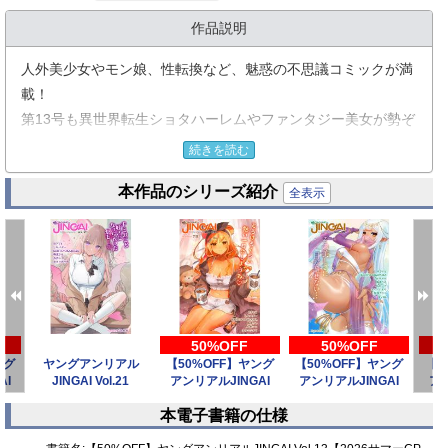
作品説明
人外美少女やモン娘、性転換など、魅惑の不思議コミックが満
載！
第13号も異世界転生ショタハーレムやファンタジー美女が勢ぞ
ろい！ ぜひご覧くださいませ！
続きを読む
本作品のシリーズ紹介
＜収録作品＞
全表示
大人気連載最新話！
『タコと天使たち 第7話』著：KENTO OKAYAMA
天使とタコ型使い魔が巻き起こす学園百合ラブコメディ！
ドゥームの異変に気づきながらもどうすればいいかわからない
天使のアルマ
50%OFF
50%OFF
ング
ヤングアンリアル
【50%OFF】ヤング
【50%OFF】ヤング
【5
そんな彼女の前に悪魔が現れアルマは○○発情の魔法で
AI
JINGAI Vol.21
アンリアルJINGAI
アンリアルJINGAI
アン
絶体絶命のピンチに…！？
Vol.20【
Vol.19【
本電子書籍の仕様
prev
next
『サキュバスじゃないモン！ 第13話 白い球と舞い踊る乙女た