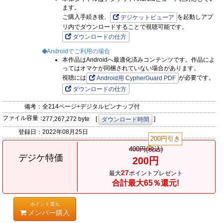
ます。
花見に出かけた柚子＆モカちゃんはうっかりお酒を桜の木にか
ご購入手続き後、
を起動しアプ
デジケットビューア
けてしまい桜の妖精ドライアドを呼び出してしまう!
リ内でダウンロードすることで視聴可能です。
のじゃ○○系妖精に余興としてラブコメを強要された二人は、急
ダウンロードの仕方
遽学パロ寸劇を始めるが…!?
Androidでご利用の場合
本作品はAndroidへ最適化済みコンテンツです。作品によ
オールフルカラーの15話ー16話を収録!
ってはオマケが同梱されていない場合があります。
視聴には
が必要です。
Android用 CypherGuard PDF
『転生したらパーティが男の子だらけだったけど断じて俺はシ
ダウンロードの仕方
ョタコンじゃない！ 第14話～第15話』著：丸井シロ
備考：
全214ページ+デジタルピンナップ付
異世界転生×男の娘ハーレム！？ 勇者の力を秘めた男子高生が
ファイル容量：
277,267,272 byte [
]
ダウンロード時間
ショタだらけの世界を救う！
登録日：
2022年08月25日
第14～15話は魔王軍の部下スライムのライムスとの遭遇!
200円引き
カケルを怪しみ始めは敵対意識を向けるライムスだったが…?
400円(税込)
デジケ特価
200円
27
『TS学園の日常 第8話 今はもうここにはいない君へ』著：カ
最大
ポイントプレゼント
合計最大65％還元!
ネコナオヤ
SNSで大人気のTSF学園青春コミック第8話! 様々なきっかけで
ポイント還元
性転換してしまうOTMS（オトメス）体質の生徒が
メンバー購入