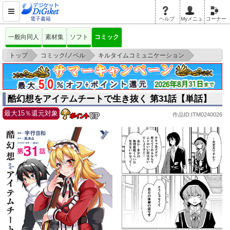
電子書籍
ヘルプ
Myメニュ
コーナー
一般向同人
素材集
ソフト
コミック
>
>
>
トップ
コミック/ノベル
キルタイムコミュニケーション
酷幻想をアイテムチートで生き抜く 第31話【単話】
酷幻想をアイテムチートで生き抜く 第31話【単話】
最大15％還元対象
作品ID:ITM0240026