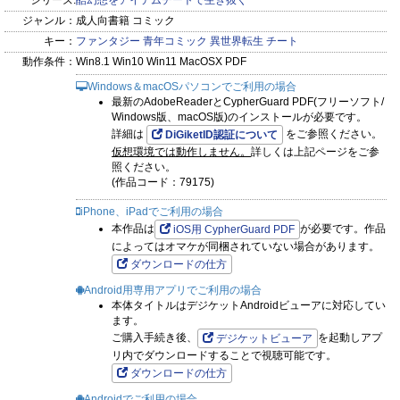
シリーズ:
酷幻想をアイテムチートで生き抜く
ジャンル：
成人向書籍 コミック
キー：
ファンタジー
青年コミック
異世界転生
チート
動作条件：
Win8.1 Win10 Win11 MacOSX PDF
Windows＆macOSパソコンでご利用の場合
最新のAdobeReaderとCypherGuard PDF(フリーソフト/
Windows版、macOS版)のインストールが必要です。
詳細は
をご参照ください。
DiGiketID認証について
仮想環境では動作しません。
詳しくは上記ページをご参
照ください。
(作品コード：79175)
iPhone、iPadでご利用の場合
本作品は
が必要です。作品
iOS用 CypherGuard PDF
によってはオマケが同梱されていない場合があります。
ダウンロードの仕方
Android用専用アプリでご利用の場合
本体タイトルはデジケットAndroidビューアに対応してい
ます。
ご購入手続き後、
を起動しアプ
デジケットビューア
リ内でダウンロードすることで視聴可能です。
ダウンロードの仕方
Androidでご利用の場合