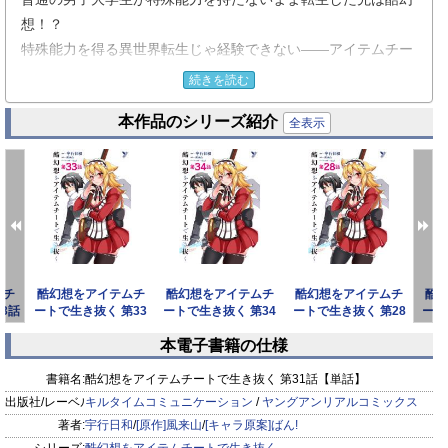
想！？
特殊能力を得る異世界転生じゃ経験できない――アイテムチー
ト異世界ファンタジー、
続きを読む
ここに開幕！
本作品のシリーズ紹介
帝国との戦争前夜、わずかな勝機を求めて
全表示
トラウマを抱えたままウィーバーの元を訪れたタケルは――。
「小説家になろう」でも人気を博し、GCノベルズ（マイクロ
マガジン刊）も大好評のコミカライズ版！
ムチ
酷幻想をアイテムチ
酷幻想をアイテムチ
酷幻想をアイテムチ
酷
3話
ートで生き抜く 第33
ートで生き抜く 第34
ートで生き抜く 第28
ート
話【単話】
話【単話】
話【単話】
本電子書籍の仕様
prev
next
書籍名:
酷幻想をアイテムチートで生き抜く 第31話【単話】
出版社/レーベル:
キルタイムコミュニケーション
/
ヤングアンリアルコミックス
著者:
宇行日和
/
[原作]風来山
/
[キャラ原案]ばん!