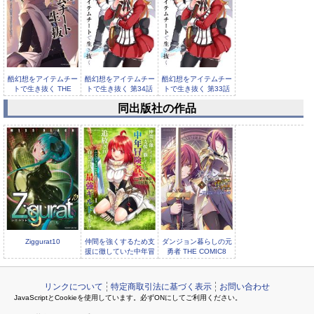
酷幻想をアイテムチー
酷幻想をアイテムチー
酷幻想をアイテムチー
トで生き抜く THE
トで生き抜く 第34話
トで生き抜く 第33話
COM...
【単話...
【単話...
同出版社の作品
酷幻想をアイテムチー
トで生き抜く 第32話
【単話...
Ziggurat10
仲間を強くするため支
ダンジョン暮らしの元
援に徹していた中年冒
勇者 THE COMIC8
険者、追放され自分だ
リンクについて
特定商取引法に基づく表示
お問い合わせ
JavaScriptとCookieを使用しています。必ずONにしてご利用ください。