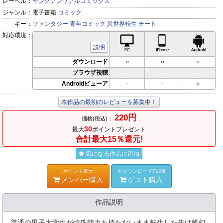
レーベル：
ヤングアンリアルコミックス
ジャンル：
電子書籍
コミック
キー：
ファンタジー
青年コミック
異世界転生
チート
対応環境：
PC対応
iPhone対応
Andr
説明
ダウンロード
○
○
○
ブラウザ視聴
-
-
-
Androidビューア
-
-
○
本作品の最初のレビューを募集中！
220円
価格(税込)：
30
最大
ポイントプレゼント
合計最大15％還元!
気になる作品に追加
ポイント還元
再ダウンロード7日間
メンバー購入
ゲスト購入
作品説明
普通の男子大学生が特殊能力を持たないまま転生した先は酷幻