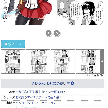
ツイート
サンプル枚数:6枚
DiGiketID形式の使い方
著者:
宇行日和
/
[原作]風来山
/
[キャラ原案]ばん!
シリーズ:
酷幻想をアイテムチートで生き抜く
出版社:
キルタイムコミュニケーション