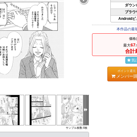
ダウン
ブラウ
Android
本作品の最
価格
67
最大
合計
気
ポイント還元
メンバー
サンプル枚数:8枚