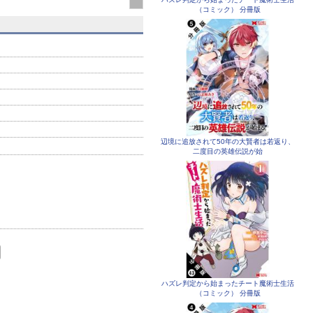
（コミック） 分冊版
辺境に追放されて50年の大賢者は若返り、
二度目の英雄伝説が始
ハズレ判定から始まったチート魔術士生活
（コミック） 分冊版