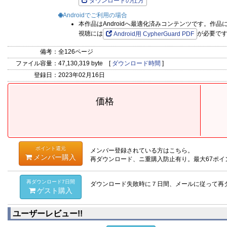
ダウンロードの仕方
Androidでご利用の場合
本作品はAndroidへ最適化済みコンテンツです。作
視聴には
が必要で
Android用 CypherGuard PDF
備考：
全126ページ
ファイル容量：
47,130,319 byte [
ダウンロード時間
]
登録日：
2023年02月16日
価格
ポイント還元
メンバー登録されている方はこちら。
メンバー購入
再ダウンロード、ニ重購入防止有り。最大67ポイ
再ダウンロード7日間
ダウンロード失敗時に７日間、メールに従って再
ゲスト購入
ユーザーレビュー!!