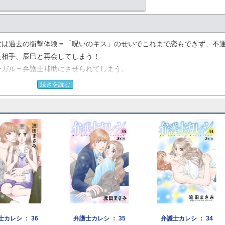
女は過去の衝撃体験＝「呪いのキス」のせいでこれまで恋もできず、不
た相手、辰巳と再会してしまう！
ーガル＝弁護士補助にさせられてしまう。
まった。
続きを読む
ろ！」、彼の要求はどんどんエスカレートしていって。
の関係はどうなるのか？恋も仕事も真剣勝負のラブストーリー！
士カレシ ： 36
弁護士カレシ ： 35
弁護士カレシ ： 34