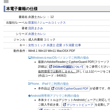
本電子書籍の仕様
書籍名:
弁護士カレシ ： 12
出版社/レーベル:
双葉社
/
ジュールコミックス
著者:
流田まさみ
シリーズ:
弁護士カレシ
ジャンル：
成人向書籍 コミック
キー：
女性コミック
弁護士
恋愛
ドS
溺愛
仕事
動作条件：
Win8.1 Win10 Win11 MacOSX PDF
Windows＆macOSパソコンでご利用の場合
最新のAdobeReaderとCypherGuard PDF(フリ
詳細は
をご参照ください
DiGiketID認証について
仮想環境では動作しません。
詳しくは上記ページをご
(作品コード：84062)
iPhone、iPadでご利用の場合
本作品は
が必要です。
iOS用 CypherGuard PDF
Android用専用アプリでご利用の場合
本体タイトルはデジケットAndroidビューアに対応し
ご購入手続き後、
を起動しア
デジケットビューア