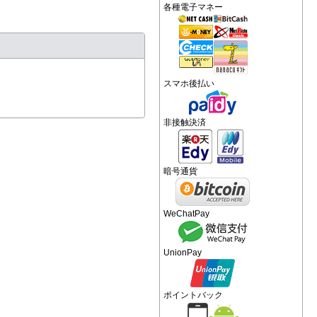
各種電子マネー
スマホ後払い
非接触決済
暗号通貨
WeChatPay
UnionPay
ポイントバック