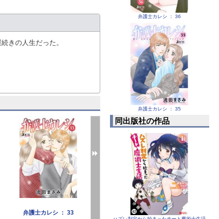
弁護士カレシ ： 36
運続きの人生だった。
弁護士カレシ ： 35
同出版社の作品
弁護士カレシ ： 33
弁護士カレシ ： 32
弁護士カレ
ハズレ判定から始まったチート魔術士生活