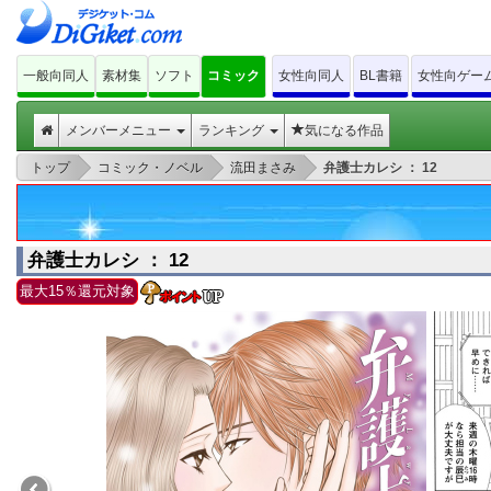
一般向同人
素材集
ソフト
コミック
女性向同人
BL書籍
女性向ゲー
メンバーメニュー
ランキング
気になる作品
>
>
>
トップ
コミック・ノベル
流田まさみ
弁護士カレシ ： 12
弁護士カレシ ： 12
最大15％還元対象