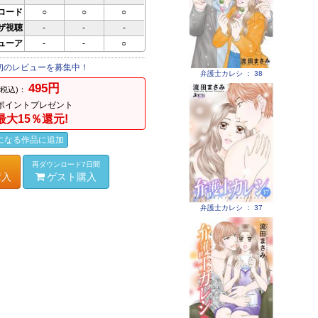
ロード
○
○
○
ザ視聴
-
-
-
ビューア
-
-
○
初のレビューを募集中！
弁護士カレシ ： 38
495円
(税込)：
ポイントプレゼント
最大15％還元!
になる作品に追加
再ダウンロード7日間
購入
ゲスト購入
弁護士カレシ ： 37