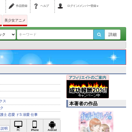
作品登録
ヘルプ
ログイン/メンバー登録
ム
美少女アニメ
詳細
クス
本著者の作品
ク
護士
恋愛
ドS
溺愛
仕事
PC対応
iPhone対応
Android対応
説明