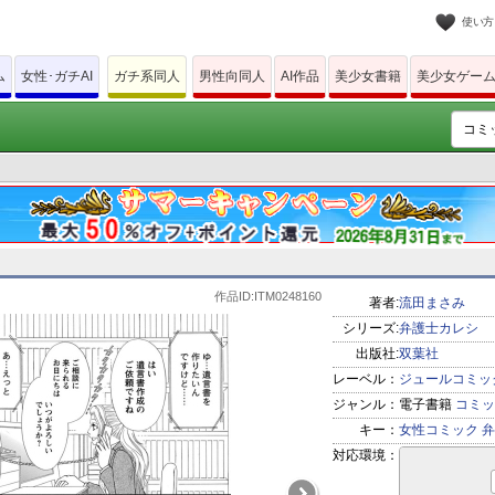
使い方
ム
女性･ガチAI
ガチ系同人
男性向同人
AI作品
美少女書籍
美少女ゲー
作品ID:ITM0248160
著者:
流田まさみ
シリーズ:
弁護士カレシ
出版社:
双葉社
レーベル：
ジュールコミッ
ジャンル：
電子書籍
コミッ
キー：
女性コミック
弁
対応環境：