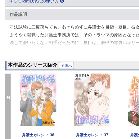
DiGiketID形式の使い方
作品説明
司法試験に三度落ちても、あきらめずに弁護士を目指す夏目。彼
ようやく就職した弁護士事務所では、そのトラウマの原因となっ
決して会いたくない相手だったのに、夏目は、辰巳の専属パラリ
自分勝手のドS系・辰巳に振り回される、夏目の○○的な日々が始
「俺はもう夏目を逃さない」「一日中、俺のことを考えて仕事し
本作品のシリーズ紹介
果たして夏目は無事に弁護士になれるのか？そして辰巳との禁断
全表示
4
弁護士カレシ ： 38
弁護士カレシ ： 37
弁護