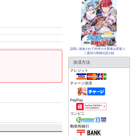
辺境に追放されて50年の大賢者は若返り、
二度目の英雄伝説が始
決済方法
クレジット
チャージ決済
PayPay
コンビニ
郵便局/銀行