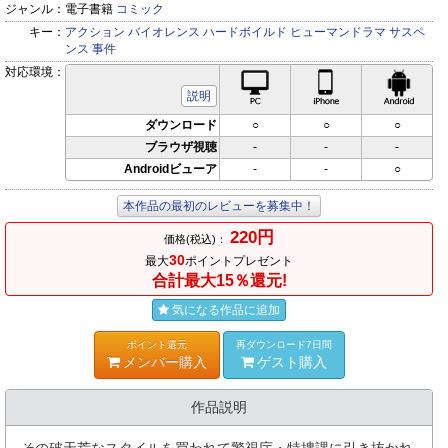
ジャンル：
電子書籍
コミック
キー：
アクション
バイオレンス
ハードボイルド
ヒューマンドラマ
サスペ
ンス
事件
対応環境：
PC対応
iPhone対応
Andr
説明
ダウンロード
○
○
○
ブラウザ視聴
-
-
-
Androidビューア
-
-
○
本作品の最初のレビューを募集中！
220円
価格(税込)：
30
最大
ポイントプレゼント
合計最大15％還元!
気になる作品に追加
ポイント還元
再ダウンロード7日間
メンバー購入
ゲスト購入
作品説明