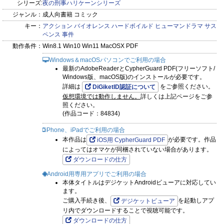
シリーズ:
夜の刑事ハリケーンシリーズ
ジャンル：
成人向書籍 コミック
キー：
アクション
バイオレンス
ハードボイルド
ヒューマンドラマ
サス
ペンス
事件
動作条件：
Win8.1 Win10 Win11 MacOSX PDF
Windows＆macOSパソコンでご利用の場合
最新のAdobeReaderとCypherGuard PDF(フリーソフト/
Windows版、macOS版)のインストールが必要です。
詳細は
をご参照ください。
DiGiketID認証について
仮想環境では動作しません。
詳しくは上記ページをご参
照ください。
(作品コード：84834)
iPhone、iPadでご利用の場合
本作品は
が必要です。作品
iOS用 CypherGuard PDF
によってはオマケが同梱されていない場合があります。
ダウンロードの仕方
Android用専用アプリでご利用の場合
本体タイトルはデジケットAndroidビューアに対応してい
ます。
ご購入手続き後、
を起動しアプ
デジケットビューア
リ内でダウンロードすることで視聴可能です。
ダウンロードの仕方