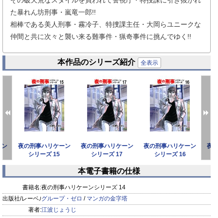
その破天荒なスタイルを買われて警視庁・特捜課に引き抜かれ
た暴れん坊刑事・嵐竜一郎!!
相棒である美人刑事・霧冷子、特捜課主任・大岡らユニークな
仲間と共に次々と襲い来る難事件・猟奇事件に挑んでゆく!!
本作品のシリーズ紹介
全表示
ーン
夜の刑事ハリケーン
夜の刑事ハリケーン
夜の刑事ハリケーン
夜
シリーズ 15
シリーズ 17
シリーズ 16
本電子書籍の仕様
prev
next
書籍名:
夜の刑事ハリケーンシリーズ 14
出版社/レーベル:
グループ・ゼロ
/
マンガの金字塔
著者:
江波じょうじ