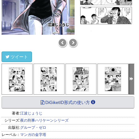
ツイート
DiGiketID形式の使い方
著者:
江波じょうじ
シリーズ:
夜の刑事ハリケーンシリーズ
出版社:
グループ・ゼロ
レーベル：
マンガの金字塔