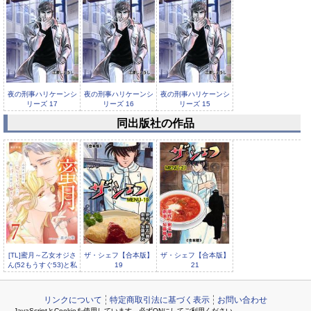
夜の刑事ハリケーンシ
夜の刑事ハリケーンシ
夜の刑事ハリケーンシ
リーズ 17
リーズ 16
リーズ 15
同出版社の作品
夜の刑事ハリケーンシ
リーズ 13
[TL]蜜月～乙女オジさ
ザ・シェフ【合本版】
ザ・シェフ【合本版】
ん(52もうすぐ53)と私
19
21
(19)の
リンクについて
特定商取引法に基づく表示
お問い合わせ
JavaScriptとCookieを使用しています。必ずONにしてご利用ください。