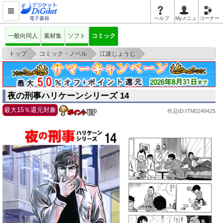
電子書籍
ヘルプ
Myメニュ
コーナー
一般向同人
素材集
ソフト
コミック
>
>
>
トップ
コミック・ノベル
江波じょうじ
夜の刑事ハリケーンシリーズ 14
夜の刑事ハリケーンシリーズ 14
最大15％還元対象
作品ID:ITM0249425