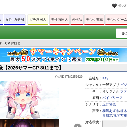
使い方
ム
女性･ガチAI
ガチ系同人
男性向同人
AI作品
美少女書籍
美少女ゲー
CP 8/11ま
2026サマーCP 8/11まで】
作品ID:ITM0251629
会社名：
Key
ジャンル：
一般アプリ
ビジ
キー：
オリジナル
ファ
原画：
バイブリーアニ
シナリオ：
丘野塔也
声優：
和氣あず未
/
楠木
泉風花
/
風間万裕
対応環境：