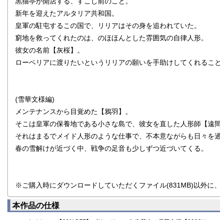
黒猫亭が開店する、すこし前のこと。
新年を迎えたアルタリア共和国。
皇軍の駐屯するこの国で、リリアはその身を追われていた。
窮地を救ってくれたのは、のほほんとした雰囲気の自律人形。
彼女の名前【灰桜】。
ローベリアに渡りたいというリリアの願いを手助けしてくれるこ
(雪華文様編)
メンテナンスから目覚めた【鴉羽】。
そこは皇軍の保養地である小さな島で、彼女を直した人形師【遠
それはまるでメイド人形のような仕事で、不本意ながらも日々を
春の雪解けが近づく中、戦争の足音も少しずつ近づいてくる。
※ご購入時にダウンロードしていただくファイル(831MB)以外に、
本作品の仕様