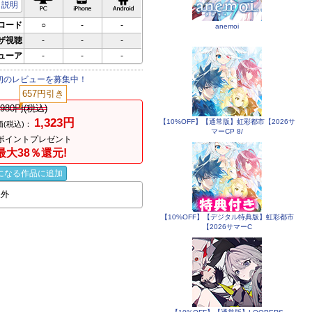
説明
ロード
○
-
-
anemoi
ザ視聴
-
-
-
ビューア
-
-
-
初のレビューを募集中！
657円引き
,980円(税込)
1,323円
【10%OFF】【通常版】虹彩都市【2026サ
(税込)：
マーCP 8/
ポイントプレゼント
最大38％還元!
になる作品に追加
象外
【10%OFF】【デジタル特典版】虹彩都市
【2026サマーC