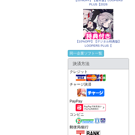
【10%OFF】【通常版】LOOPERS
PLUS【2026
【10%OFF】【デジタル特典版】
LOOPERS PLUS【
同一企業ソフト一覧
決済方法
クレジット
チャージ決済
PayPay
コンビニ
郵便局/銀行