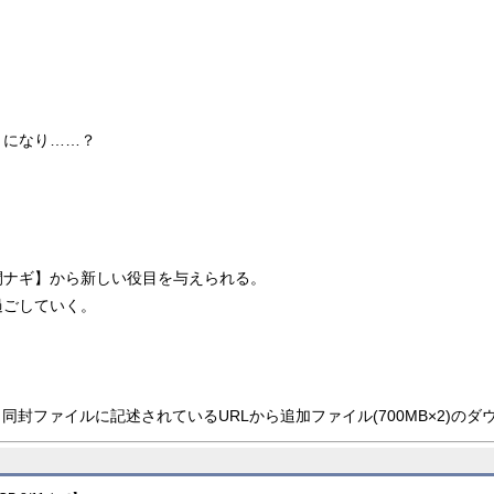
とになり……？
間ナギ】から新しい役目を与えられる。
過ごしていく。
同封ファイルに記述されているURLから追加ファイル(700MB×2)の