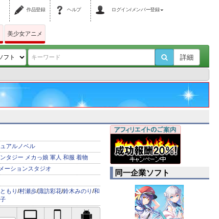
作品登録
ヘルプ
ログイン/メンバー登録
ム
美少女アニメ
詳細
ュアルノベル
ンタジー
メカっ娘
軍人
和服
着物
メーションスタジオ
同一企業ソフト
ともり
/
村瀬歩
/
諏訪彩花
/
鈴木みのり
/
和
子
PC対応
iPhone対応
Android対応