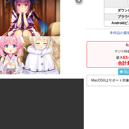
ダウン
ブラウ
Android
本作品の最
1
デジケ特価
63
最大
合計
気
MacOSXはサポート対