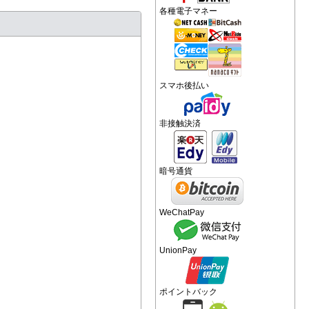
各種電子マネー
スマホ後払い
非接触決済
暗号通貨
WeChatPay
UnionPay
ポイントバック