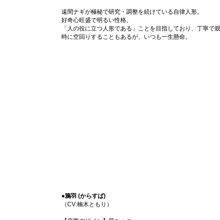
遠間ナギが極秘で研究・調整を続けている自律人形。
好奇心旺盛で明るい性格。
「人の役に立つ人形である」ことを目指しており、丁寧で
時に空回りすることもあるが、いつも一生懸命。
●鴉羽 (からすば)
（CV:楠木ともり）