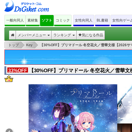
一般向同人
素材集
ソフト
コミック
女性向同人
BL書籍
女性向ゲー
メンバーメニュー
ランキング
気になる作品
>
>
トップ
Key
【30%OFF】プリマドール 冬空花火／雪華文様【2026サマー
【30%OFF】プリマドール 冬空花火／雪華文様【
33%OFF