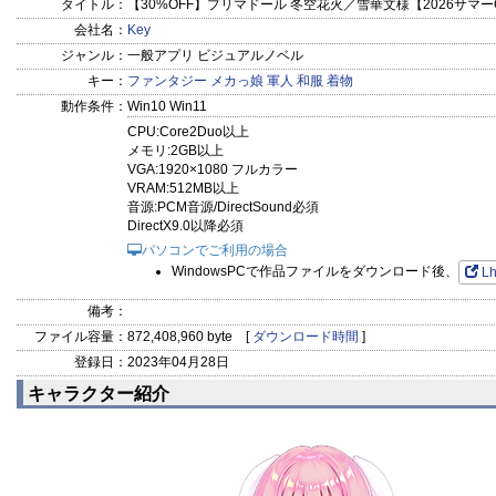
タイトル：
【30%OFF】プリマドール 冬空花火／雪華文様【2026サマーCP
会社名：
Key
ジャンル：
一般アプリ ビジュアルノベル
キー：
ファンタジー
メカっ娘
軍人
和服
着物
動作条件：
Win10 Win11
CPU:Core2Duo以上
メモリ:2GB以上
VGA:1920×1080 フルカラー
VRAM:512MB以上
音源:PCM音源/DirectSound必須
DirectX9.0以降必須
パソコンでご利用の場合
WindowsPCで作品ファイルをダウンロード後、
L
備考：
ファイル容量：
872,408,960 byte [
ダウンロード時間
]
登録日：
2023年04月28日
キャラクター紹介