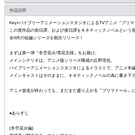
作品説明
Key×バイブリーアニメーションスタジオによるTVアニメ『プリ
この度作品の前日譚、および後日譚をキネティックノベルという
全4作の短編シリーズを順次リリース！
まずは第一弾『冬空花火/雪花文様』をお届け。
メインシナリオは、アニメ版シリーズ構成の丘野塔也。
バイブリーアニメーションスタジオによるイラストで、アニメ本
メインキャストはそのままに、キネティックノベルの為に書き下
アニメ放送が終わっても、まだまだ盛り上がる『プリマドール』
●あらすじ
(冬空花火編)