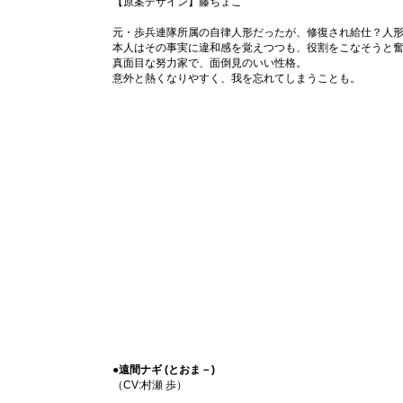
【原案デザイン】藤ちょこ
元・歩兵連隊所属の自律人形だったが、修復され給仕？人
本人はその事実に違和感を覚えつつも、役割をこなそうと
真面目な努力家で、面倒見のいい性格。
意外と熱くなりやすく、我を忘れてしまうことも。
●遠間ナギ (とおま－)
（CV:村瀬 歩）