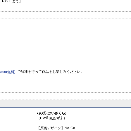
 8/11まで】
で解凍を行って作品をお楽しみください。
hasa(無料)
●灰桜 (はいざくら)
（CV:和氣あず未）
【原案デザイン】Na-Ga