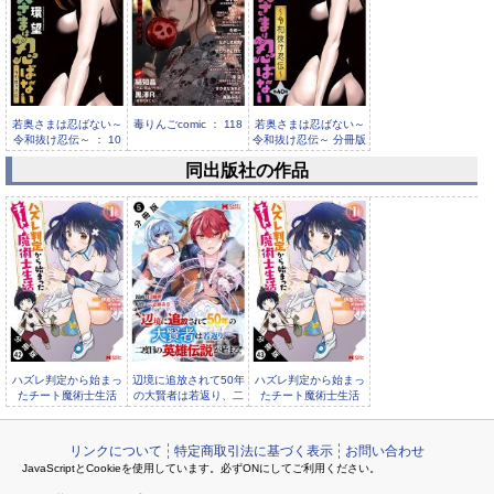
若奥さまは忍ばない～
毒りんごcomic ： 118
若奥さまは忍ばない～
令和抜け忍伝～ ： 10
令和抜け忍伝～ 分冊版
： ...
同出版社の作品
毒りんごcomic ： 117
ハズレ判定から始まっ
辺境に追放されて50年
ハズレ判定から始まっ
たチート魔術士生活
の大賢者は若返り、二
たチート魔術士生活
（コミック） 分冊版
度目の英雄伝説が始
（コミック） 分冊版
リンクについて
特定商取引法に基づく表示
お問い合わせ
JavaScriptとCookieを使用しています。必ずONにしてご利用ください。