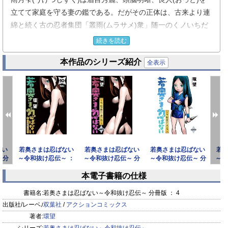
立てて家庭を守る妻の鑑である。だがその正体は、古来より連
綿と続く古の忍者集団「叢雨(ムラサメ)衆」随一のくノいちだ
った。
続きを読む
里の命により、とある大企業の社員・雨月大吾(うげつだいご)
本作品のシリーズ紹介
と偽りの結婚をし、彼の記憶に隠された、世界を揺るがす重大
全表示
な秘密を探っていた雫。ところが、いつしか大吾を愛してしま
った彼女は、里を裏切り抜け忍となることを決意する。しかし
彼女に逃げるという選択肢はない。なぜなら二人が暮らす小さ
な家は、大切な思い出の詰まった夢のマイホームなのだ！
愛する夫と建てたばかりの一軒家を守るため、全ての敵を迎え
撃つ!! 忍者なのに忍ばない!? 史上初の在宅抜け忍、くノいち雫
ない
若奥さまは忍ばない
若奥さまは忍ばない
若奥さまは忍ばない
若
の闘いが今始まる!!!
 分
～令和抜け忍伝～ ：
～令和抜け忍伝～ 分
～令和抜け忍伝～ 分
～令
10
冊版 ： 40
冊版 ： 39
本電子書籍の仕様
※ 毒りんごcomic ： 82 収録作品
prev
next
書籍名:
若奥さまは忍ばない～令和抜け忍伝～ 分冊版 ： 4
出版社/レーベル:
双葉社
/
アクションコミックス
著者:
環望