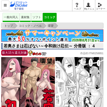
電子書籍
ヘルプ
Myメニュ
コーナー
一般向同人
素材集
ソフト
コミック
>
>
>
トップ
コミック・ノベル
環望
若奥さまは忍ばない～令和抜け忍伝～ 分冊版 ： 4
若奥さまは忍ばない～令和抜け忍伝～ 分冊版 ： 4
最大15％還元対象
作品ID:ITM0258851