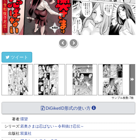
ツイート
サンプル枚数:7枚
DiGiketID形式の使い方
著者:
環望
シリーズ:
若奥さまは忍ばない～令和抜け忍伝～
出版社:
双葉社