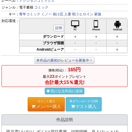
レーベル：
アクションコミックス
ジャンル：
電子書籍
コミック
キー：
青年コミック
くノ一
抜け忍
人妻
戦うヒロイン
家族
対応環境：
PC対応
iPhone対応
Andr
説明
ダウンロード
○
○
○
ブラウザ視聴
-
-
-
Androidビューア
-
-
○
本作品の最初のレビューを募集中！
165円
価格(税込)：
22
最大
ポイントプレゼント
合計最大15％還元!
気になる作品に追加
ポイント還元
再ダウンロード7日間
メンバー購入
ゲスト購入
作品説明
雨月雫(うげつしずく)は眉目秀麗、頭脳明晰、良人(おっと)を