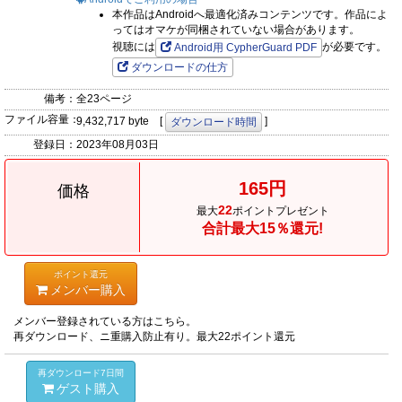
本作品はAndroidへ最適化済みコンテンツです。作品によ
ってはオマケが同梱されていない場合があります。
視聴には
が必要です。
Android用 CypherGuard PDF
ダウンロードの仕方
備考：
全23ページ
ファイル容量：
9,432,717 byte [
]
ダウンロード時間
登録日：
2023年08月03日
165円
価格
22
最大
ポイントプレゼント
合計最大15％還元!
ポイント還元
メンバー購入
メンバー登録されている方はこちら。
再ダウンロード、ニ重購入防止有り。最大22ポイント還元
再ダウンロード7日間
ゲスト購入