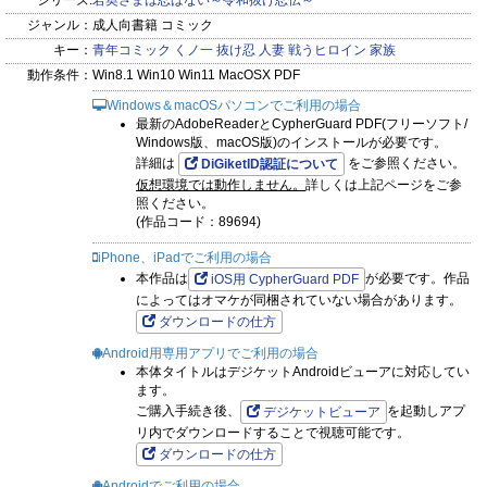
シリーズ:
若奥さまは忍ばない～令和抜け忍伝～
ジャンル：
成人向書籍 コミック
キー：
青年コミック
くノ一
抜け忍
人妻
戦うヒロイン
家族
動作条件：
Win8.1 Win10 Win11 MacOSX PDF
Windows＆macOSパソコンでご利用の場合
最新のAdobeReaderとCypherGuard PDF(フリーソフト/
Windows版、macOS版)のインストールが必要です。
詳細は
をご参照ください。
DiGiketID認証について
仮想環境では動作しません。
詳しくは上記ページをご参
照ください。
(作品コード：89694)
iPhone、iPadでご利用の場合
本作品は
が必要です。作品
iOS用 CypherGuard PDF
によってはオマケが同梱されていない場合があります。
ダウンロードの仕方
Android用専用アプリでご利用の場合
本体タイトルはデジケットAndroidビューアに対応してい
ます。
ご購入手続き後、
を起動しアプ
デジケットビューア
リ内でダウンロードすることで視聴可能です。
ダウンロードの仕方
Androidでご利用の場合