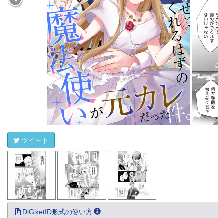
ツイート
DiGiketID形式の使い方