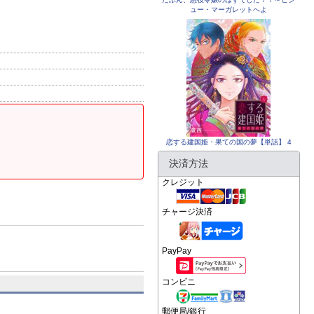
ュー・マーガレットへよ
恋する建国姫・果ての国の夢【単話】 4
決済方法
クレジット
チャージ決済
PayPay
コンビニ
郵便局/銀行