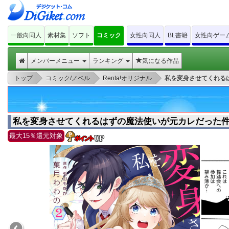
一般向同人
素材集
ソフト
コミック
女性向同人
BL書籍
女性向ゲー
メンバーメニュー
ランキング
気になる作品
>
>
>
トップ
コミック/ノベル
Renta!オリジナル
私を変身させてくれる
私を変身させてくれるはずの魔法使いが元カレだった件
最大15％還元対象