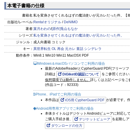
1
2
本電子書籍の仕様
書籍名:
私を変身させてくれるはずの魔法使いが元カレだった件。【単
出版社/レーベル:
Renta!オリジナル
/
DeNIMO
著者:
菓月わわの
/
[原作]兎山もなか
シリーズ:
私を変身させてくれるはずの魔法使いが元カレだった件。
ジャンル：
成人向書籍 コミック
キー：
異世界転生
OL
再会
元カレ
童話
シンデレラ
動作条件：
Win8.1 Win10 Win11 MacOSX PDF
Windows＆macOSパソコンでご利用の場合
最新のAdobeReaderとCypherGuard PDF(フリ
詳細は
をご参照ください
DiGiketID認証について
仮想環境では動作しません。
詳しくは上記ページをご
(作品コード：92333)
iPhone、iPadでご利用の場合
本作品は
が必要です。
iOS用 CypherGuard PDF
Android用専用アプリでご利用の場合
本体タイトルはデジケットAndroidビューアに対応し
ご購入手続き後、
を起動しア
デジケットビューア
ダウンロードの仕方