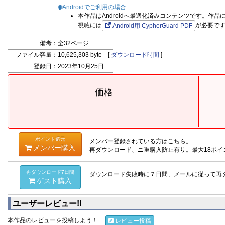
Androidでご利用の場合
本作品はAndroidへ最適化済みコンテンツです。作
視聴には
が必要で
Android用 CypherGuard PDF
備考：
全32ページ
ファイル容量：
10,625,303 byte [
ダウンロード時間
]
登録日：
2023年10月25日
価格
ポイント還元
メンバー登録されている方はこちら。
メンバー購入
再ダウンロード、ニ重購入防止有り。最大18ポイ
再ダウンロード7日間
ダウンロード失敗時に７日間、メールに従って再
ゲスト購入
ユーザーレビュー!!
本作品のレビューを投稿しよう！
レビュー投稿