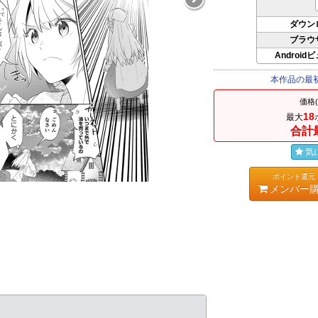
ダウン
ブラウ
Android
本作品の最
価格
18
最大
合計
気
ポイント還元
メンバー