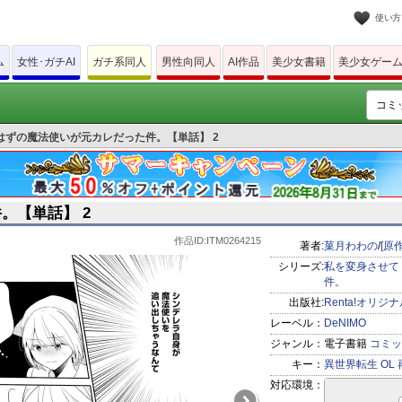
使い方
ム
女性･ガチAI
ガチ系同人
男性向同人
AI作品
美少女書籍
美少女ゲー
はずの魔法使いが元カレだった件。【単話】 2
。【単話】 2
作品ID:ITM0264215
著者:
菓月わわの
/
[原
シリーズ:
私を変身させて
件。
出版社:
Renta!オリジ
レーベル：
DeNIMO
ジャンル：
電子書籍
コミッ
キー：
異世界転生
OL
対応環境：