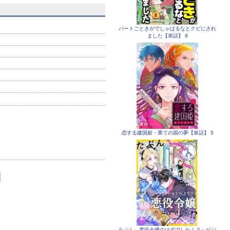
【単話】
【単話】
【単
パートごときがでしゃばるなとクビにされ
ました【単話】 8
恋する建国姫・果ての国の夢【単話】 5
たぶん、悪役令嬢のはずでした！？～ビジ