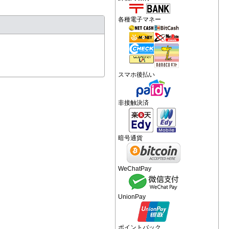
各種電子マネー
スマホ後払い
非接触決済
暗号通貨
WeChatPay
UnionPay
ポイントバック