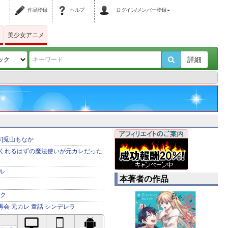
作品登録
ヘルプ
ログイン/メンバー登録
ム
美少女アニメ
詳細
作]兎山もなか
くれるはずの魔法使いが元カレだった
ナル
本著者の作品
ク
再会
元カレ
童話
シンデレラ
PC対応
iPhone対応
Android対応