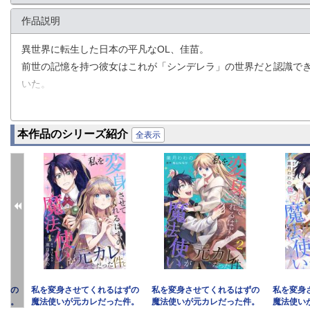
作品説明
異世界に転生した日本の平凡なOL、佳苗。
前世の記憶を持つ彼女はこれが「シンデレラ」の世界だと認識で
いた。
そしていよいよ迎えた舞踏会当日。洗濯ものを取り込みながら「
本作品のシリーズ紹介
「あれ……予定の時間より早くない？」
全表示
驚く佳苗のもとに現れたのは、魔法使いの姿をした――前世の元
ケンカ別れした元カレと話す度に、何故かフラッシュバックする
前世で佳苗が死を迎えた原因は？
佳苗は現世でシンデレラとしての幸せを手に入れられるのか？
そして結ばれない役柄で再会した二人の運命は――？
はずの
私を変身させてくれるはずの
私を変身させてくれるはずの
私を変身
た件。
魔法使いが元カレだった件。
魔法使いが元カレだった件。
魔法使い