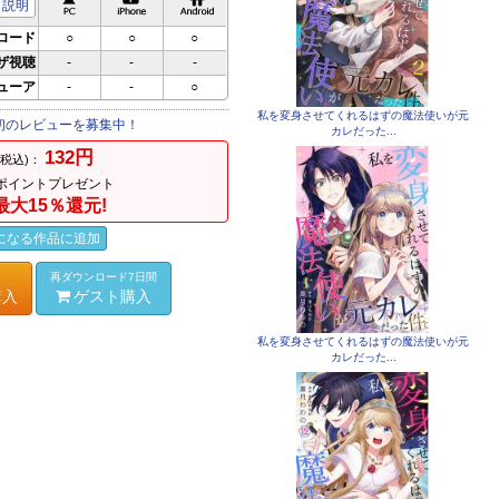
説明
ロード
○
○
○
ザ視聴
-
-
-
ビューア
-
-
○
私を変身させてくれるはずの魔法使いが元
初のレビューを募集中！
カレだった...
132円
(税込)：
ポイントプレゼント
最大15％還元!
になる作品に追加
再ダウンロード7日間
購入
ゲスト購入
私を変身させてくれるはずの魔法使いが元
カレだった...