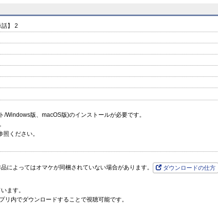
【単話】
【単話】
【単話】
prev
next
話】 2
ーソフト/Windows版、macOS版)のインストールが必要です。
。
参照ください。
作品によってはオマケが同梱されていない場合があります。
ダウンロードの仕方
ています。
プリ内でダウンロードすることで視聴可能です。