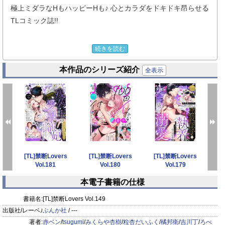
極上ミダラなHもハッピーHも♪ 心とカラダをドキドキ昂らせる
TLコミック誌!!
＼ 表紙＆巻頭!! ／
続きを読む
赤ベン
本作品のシリーズ紹介
『絶倫社長のやみつきオーガズム
全表示
XL級の極甘ピストンで何度も何度も×××っ…!!』
「もっと知りたい？」なんていわれたら――…!!
気付けばイケメン社長・檜山に迫られていたまつば。
気まずくて目も合わせられないまつばに対して、
s
[TL]禁断Lovers
[TL]禁断Lovers
[TL]禁断Lovers
[
社長はいつも通り、飄々としていて…。
Vol.181
Vol.180
Vol.179
本電子書籍の仕様
こんな気持ちになるのは私だけ？
prev
next
社長はどんな気持ちで私に触れたの――…？
書籍名:
[TL]禁断Lovers Vol.149
出版社/レーベル:
ぶんか社
/ ---
檜山社長の色気がすごい！ 人気急上昇・赤ベンの新連載が、
著者:
赤ベン
/
tsugumi
/
みくらや杏樹
/
粒杏だいふく
/
橘邦衛
/
吉川丁
/
ろべ