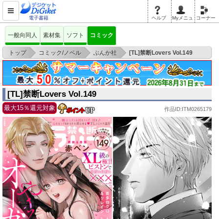
電子書籍
ヘルプ
Myメニュ
コーナー
一般向同人
素材集
ソフト
コミック
>
>
>
トップ
コミック/ノベル
ぶんか社
[TL]禁断Lovers Vol.149
[TL]禁断Lovers Vol.149
最大15％還元対象
作品ID:ITM0265179