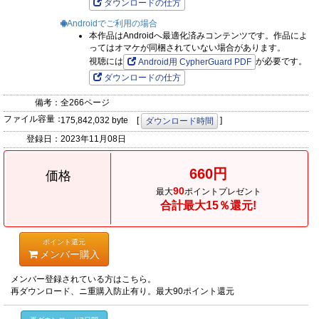
ダウンロードの仕方
ら、なぜか仔猫として愛玩されてます』
Androidでご利用の場合
みくらや杏樹『悪役王子の一途な執着、果てない溺愛。 モブ令
本作品はAndroidへ最適化済みコンテンツです。作品によ
ってはオマケが同梱されていない場合があります。
嬢なのに極上愛撫でイかされっぱなしです！』
視聴には
が必要です。
Android用 CypherGuard PDF
粒杏だいふく『溺愛セックスメソッド エリート彼は甘すぎ性
ダウンロードの仕方
獣、ときどきウザい』
橘邦衛『怪物伯爵の甘い花 悪役令嬢はベッドで乱れ散る』
備考：
全266ページ
ファイル容量：
漫画：吉川丁／原作：さくら蒼『ハイスペ彼が私を好きすぎる
175,842,032 byte [
]
ダウンロード時間
因縁の相手のこじらせ愛は溺甘で』
登録日：
2023年11月08日
ろべあい『○○皇帝の甘い檻 追放された悪役令嬢なのに溺愛さ
660円
れてます！』
価格
90
とうばききょう『毎晩絶頂バイブレーション 処女OLは同僚カ
最大
ポイントプレゼント
合計最大15％還元!
レに開発されます』
漫画：喜多也クロ／原作：クレイン『○○公の可愛いつがい 愛
ポイント還元
したがりな旦那様に初めてを捧げます』
メンバー購入
メンバー登録されている方はこちら。
再ダウンロード、ニ重購入防止有り。最大90ポイント還元