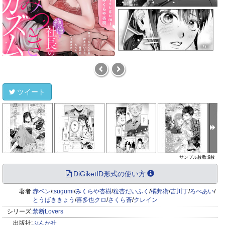
ツイート
サンプル枚数:9枚
DiGiketID形式の使い方
著者:
赤ベン
/
tsugumi
/
みくらや杏樹
/
粒杏だいふく
/
橘邦衛
/
吉川丁
/
ろべあい
/
とうばききょう
/
喜多也クロ
/
さくら蒼
/
クレイン
シリーズ:
禁断Lovers
出版社:
ぶんか社