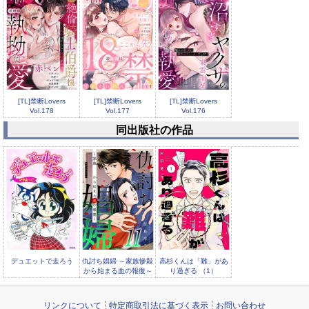
[TL]禁断Lovers
[TL]禁断Lovers
[TL]禁断Lovers
Vol.178
Vol.177
Vol.176
同出版社の作品
[TL]禁断Lovers
Vol.175
デュエットで走ろう
仇討ち娼婦 ～家族惨殺
高杉くんは「難」があ
から始まる血の報復～
り過ぎる （1）
（11）
リンクについて
特定商取引法に基づく表示
お問い合わせ