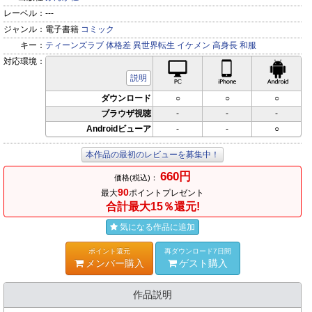
レーベル：
---
ジャンル：
電子書籍
コミック
キー：
ティーンズラブ
体格差
異世界転生
イケメン
高身長
和服
対応環境：
PC対応
iPhone対応
Andr
説明
ダウンロード
○
○
○
ブラウザ視聴
-
-
-
Androidビューア
-
-
○
本作品の最初のレビューを募集中！
660円
価格(税込)：
90
最大
ポイントプレゼント
合計最大15％還元!
気になる作品に追加
ポイント還元
再ダウンロード7日間
メンバー購入
ゲスト購入
作品説明