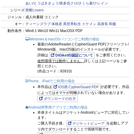
あい
/
とうばききょう
/
喜多也クロ
/
さくら蒼
/
クレイン
第2話にして表紙＆巻頭で登場!!
シリーズ:
禁断Lovers
ジャンル：
成人向書籍 コミック
＼ 大人気連載掲載中!! ／
キー：
ティーンズラブ
体格差
異世界転生
イケメン
高身長
和服
漫画：喜多也クロ ／原作：クレイン
動作条件：
Win8.1 Win10 Win11 MacOSX PDF
『○○公の可愛いつがい
Windows＆macOSパソコンでご利用の場合
愛したがりな旦那様に初めてを捧げます』
最新のAdobeReaderとCypherGuard PDF(フリーソフト/
Windows版、macOS版)のインストールが必要です。
詳細は
をご参照ください。
DiGiketID認証について
tsugumi
仮想環境では動作しません。
詳しくは上記ページをご参
『ネネと異国の魔法使い
照ください。
(作品コード：92810)
異世界に召喚されたと思ったら、なぜか仔猫として愛玩されて
ます』
iPhone、iPadでご利用の場合
本作品は
が必要です。作品
iOS用 CypherGuard PDF
によってはオマケが同梱されていない場合があります。
ダウンロードの仕方
＼ 異世界ファンタジー・令嬢モノも多数掲載中!! ／
Android用専用アプリでご利用の場合
【禁断Lovers VOL.149ラインナップ】
本体タイトルはデジケットAndroidビューアに対応してい
赤ベン『絶倫社長のやみつきオーガズム XL級の極甘ピストン
ます。
ご購入手続き後、
を起動しアプ
デジケットビューア
で何度も何度も×××っ…!!』
リ内でダウンロードすることで視聴可能です。
tsugumi『ネネと異国の魔法使い 異世界に召喚されたと思った