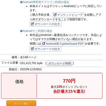
Android用専用アプリでご利用の場合
本体タイトルはデジケットAndroidビューアに対応してい
ます。
ご購入手続き後、
を起動しアプ
デジケットビューア
リ内でダウンロードすることで視聴可能です。
ダウンロードの仕方
Androidでご利用の場合
本作品はAndroidへ最適化済みコンテンツです。作品によ
ってはオマケが同梱されていない場合があります。
視聴には
が必要です。
Android用 CypherGuard PDF
ダウンロードの仕方
備考：
全148ページ
ファイル容量：
101,413,791 byte [
]
ダウンロード時間
登録日：
2023年12月06日
770円
価格
105
最大
ポイントプレゼント
合計最大15％還元!
ポイント還元