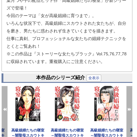
葉月つや子の配信ヒット作「高級娼婦たちの寝室」が新シリー
ズで登場！
今回のテーマは「女が高級娼婦に育つまで」。
いろんな状況下で、高級娼婦にスカウトされた女たちが、自分
を磨き、男たちに惑わされず生きていくまでを描きます。
仕事に真剣、プロフェッショナルな女たちの娼婦テクニックを
とくとご覧あれ！
※この作品は『ストーリーな女たちブラック』Vol.75,76,77,78
に収録されています。重複購入にご注意ください。
本作品のシリーズ紹介
全表示
寝室
高級娼婦たちの寝室
高級娼婦たちの寝室
高級娼婦たちの寝室
高
トキ
～闇聖母スカウトキ
～闇聖母スカウトキ
～闇聖母スカウトキ
～