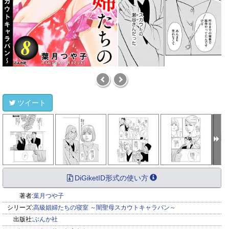
ツイート
DiGiketID形式の使い方
著者:
葉月つや子
シリーズ:
高級娼婦たちの寝室 ～闇聖母スカウトキャラバン～
出版社:
ぶんか社