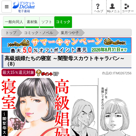
電子書籍
ヘルプ
Myメニュ
コーナー
一般向同人
素材集
ソフト
コミック
>
>
>
トップ
コミック・ノベル
葉月つや子
高級娼婦たちの寝室 ～闇聖母スカウトキャラバン～ （8）
高級娼婦たちの寝室 ～闇聖母スカウトキャラバン～
（8）
最大15％還元対象
作品ID:ITM0267256