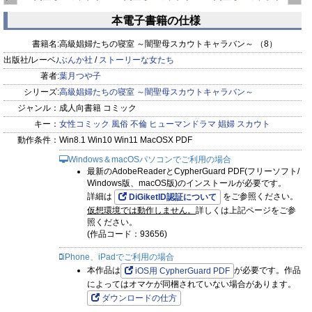
）
ャラバン～ （15）
ャラバン～ （14）
ャラバン～ （13）
ャ
本電子書籍の仕様
prev
next
書籍名:
高級娼婦たちの寝室 ～闇聖母スカウトキャラバン～ （8）
出版社/レーベル:
ぶんか社
/
ストーリーな女たち
著者:
葉月つや子
シリーズ:
高級娼婦たちの寝室 ～闇聖母スカウトキャラバン～
ジャンル：
成人向書籍 コミック
キー：
女性コミック
風俗
不倫
ヒューマンドラマ
娼婦
スカウト
動作条件：
Win8.1 Win10 Win11 MacOSX PDF
Windows＆macOSパソコンでご利用の場合
最新のAdobeReaderとCypherGuard PDF(フリーソフト/
Windows版、macOS版)のインストールが必要です。
詳細は
をご参照ください。
DiGiketID認証について
仮想環境では動作しません。
詳しくは上記ページをご参
照ください。
(作品コード：93656)
iPhone、iPadでご利用の場合
本作品は
が必要です。作品
iOS用 CypherGuard PDF
によってはオマケが同梱されていない場合があります。
ダウンロードの仕方