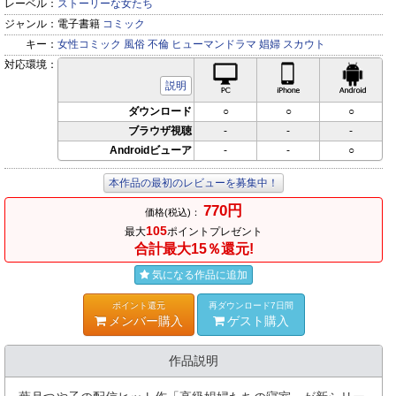
レーベル：
ストーリーな女たち
ジャンル：
電子書籍
コミック
キー：
女性コミック
風俗
不倫
ヒューマンドラマ
娼婦
スカウト
対応環境：
PC対応
iPhone対応
Andr
説明
ダウンロード
○
○
○
ブラウザ視聴
-
-
-
Androidビューア
-
-
○
本作品の最初のレビューを募集中！
770円
価格(税込)：
105
最大
ポイントプレゼント
合計最大15％還元!
気になる作品に追加
ポイント還元
再ダウンロード7日間
メンバー購入
ゲスト購入
作品説明