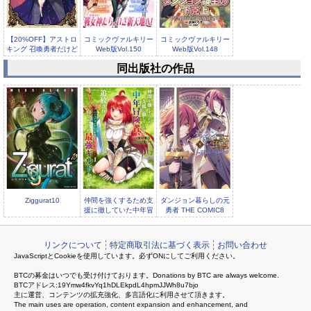
【20%OFF】アストロ
コミックヴァルキリー
コミックヴァルキリー
キング 召喚勇者だけど
Web版Vol.150
Web版Vol.148
下...
同出版社の作品
コミックヴァルキリー
Web版Vol.147
Ziggurat10
仲間を強くするため支
ダンジョン暮らしの元
援に徹していた中年冒
勇者 THE COMIC8
険者、追放され自分だ
リンクについて
特定商取引法に基づく表示
お問い合わせ
JavaScriptとCookieを使用しています。必ずONにしてご利用ください。
BTCの募金はいつでも受け付けております。Donations by BTC are always welcome.
BTCアドレス:19Ymw4fkvYq1hDLEkpdL4hpmJJWh8u7bjo
主に運営、コンテンツの拡充強化、多言語化に利用させて頂きます。
The main uses are operation, content expansion and enhancement, and