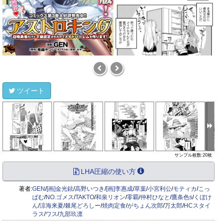
ツイート
サンプル枚数:20枚
LHA圧縮の使い方
著者:
GEN
/
[画]金光鉉
/
高野いつき
/
[画]李惠成
/
草葉
/
小宮利公
/
モティカ
/
こっ
ぱむ
/
NO.ゴメス
/
TAKTO
/
和泉リオン
/
零覇
/
仲村ひなと
/
鷹条色s
/
くぼけ
ん
/
涼海来夏
/
棘尾どろしー
/
焼肉定食
/
がちょん次郎
/
万太郎
/
HCスタイ
ラス
/
ワス
/
九部玖凛