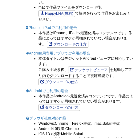
『見えてますよ!愛沢さん』棘尾どろしー
い。
macで作品ファイルをダウンロード後、
『人妻と○○』焼肉定食
で解凍を行って作品をお楽しみく
HappyLHA(無料)
『異世界AV撮影隊 リマスター』がちょん次郎
ださい。
『貞操逆転世界』原作：天原 作画：万太郎
iPhone、iPadでご利用の場合
『異世界帰りのアラフォーリーマン、17歳の頃に戻って無双す
本作品はiPhone、iPadへ最適化済みコンテンツです。作
品によってはオマケが同梱されていない場合がありま
る ～90's Report～』HCスタイラス 原作：遊野優矢 キャラク
す。
ダウンロードの仕方
ター原案：へいろー
Android用専用アプリでご利用の場合
『世呑の竜』ワス
本体タイトルはデジケットAndroidビューアに対応してい
『恋獄島 ～極地恋愛～』九部玖凛 原作：七色春日 キャラクタ
ます。
ご購入手続き後、
を起動しアプ
デジケットビューア
ーデザイン：魁李
リ内でダウンロードすることで視聴可能です。
ダウンロードの仕方
Androidでご利用の場合
本作品はAndroidへ最適化済みコンテンツです。作品によ
ってはオマケが同梱されていない場合があります。
ダウンロードの仕方
ブラウザ視聴対応作品
Windows:Chrome、Firefox推奨、mac:Safari推奨
Android4.0以降:Chrome
iOS 13.x以降:Mobile Safari