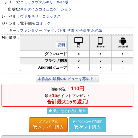
シリーズ:
コミックヴァルキリーWeb版
出版社:
キルタイムコミュニケーション
レーベル：
ヴァルキリーコミックス
ジャンル：
電子書籍
コミック
キー：
ファンタジー
ギャグ
バトル
学園
女子高生
お色気
対応環境：
PC対応
iPhone対応
Andr
説明
ダウンロード
○
○
○
ブラウザ視聴
○
○
○
Androidビューア
-
-
○
本作品の最初のレビューを募集中！
110円
価格(税込)：
15
最大
ポイントプレゼント
合計最大15％還元!
気になる作品に追加
ポイント還元
再ダウンロード7日間
メンバー購入
ゲスト購入