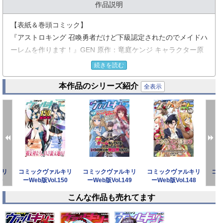
作品説明
【表紙＆巻頭コミック】
『アストロキング 召喚勇者だけど下級認定されたのでメイドハ
ーレムを作ります！』GEN 原作：竜庭ケンジ キャラクター原
案：ギザン
続きを読む
『ドローイング 最強漫画家はお絵描きスキルで異世界無双す
本作品のシリーズ紹介
る！』原作：林達永 作画：金光鉉
全表示
『ニートだけどハロワにいったら異世界につれてかれた』高野
いつき 原作：桂かすが キャラクター原案：さめだ小判
『○○からやり直すシルバープラン』原作：林達永 作画：李惠
成
『海辺の病院で彼女と話した幾つかのこと』草葉 原作：石川博
品 キャラクター原案：米山舞
キリ
コミックヴァルキリ
コミックヴァルキリ
コミックヴァルキリ
コ
『魔王の始め方 THE COMIC』小宮利公 原作：笑うヤカン キ
0
ーWeb版Vol.150
ーWeb版Vol.149
ーWeb版Vol.148
ー
ャラクター原案：新堂アラタ
こんな作品も売れてます
『美女と賢者と魔人の剣』モティカ 原作：片遊佐牽太 キャラ
prev
next
クター原案:六時