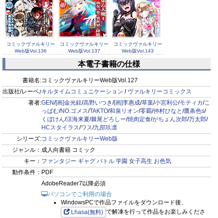
『異世界魔術師は魔法を唱えない THE COMIC』こっぱむ 原
作：もち キャラクター原案：218
『姫騎士がクラスメート！ THE COMIC』漫画：NO.ゴメス 原
作：EKZ 漫画原案：空蝉 キャラクター原案：吉沢メガネ
コミックヴァルキリー
コミックヴァルキリー
コミックヴァルキリー
『VRエロゲーやってたら異世界に転生したので、美少女魔王
Web版Vol.136
Web版Vol.137
Web版Vol.143
を○○化する ～クロスアウト・セイバー～』TAKTO 原作：仁科
本電子書籍の仕様
朝丸
書籍名:
コミックヴァルキリーWeb版Vol.127
『惚れ症のハーフエルフさん THE COMIC』和泉リオン 原作：
出版社/レーベル:
キルタイムコミュニケーション
/
ヴァルキリーコミックス
神尾丈治 キャラクター原案：サクマ伺貴
著者:
GEN
/
[画]金光鉉
/
高野いつき
/
[画]李惠成
/
草葉
/
小宮利公
/
モティカ
/
こ
『ゲーマーが異世界魂転してハーレム人生へコンティニューす
っぱむ
/
NO.ゴメス
/
TAKTO
/
和泉リオン
/
零覇
/
仲村ひなと
/
鷹条色s
/
コミックヴァルキリー
コミックヴァルキリー
コミックヴァルキリー
くぼけん
/
涼海来夏
/
棘尾どろしー
/
焼肉定食
/
がちょん次郎
/
万太郎
/
Web版Vol.129
Web版Vol.134
Web版Vol.135
るそうです THE COMIC』零覇 原作：etose キャラクター原
HCスタイラス
/
ワス
/
九部玖凛
案：りょう＠涼
シリーズ:
コミックヴァルキリーWeb版
『始まりの魔法使い』仲村ひなと 原作：石之宮カント キャラ
ジャンル：
成人向書籍 コミック
クター原案：ファルまろ
キー：
ファンタジー
ギャグ
バトル
学園
女子高生
お色気
『間違い勇者の選択 出来損ない初級魔術師、勇者召喚に巻き込
動作条件：
PDF
コミックヴァルキリー
まれる』鷹条色s
AdobeReader7以降必須
Web版Vol.125
パソコンでご利用の場合
『異世界喰滅のサメ』くぼけん
WindowsPCで作品ファイルをダウンロード後、
『魔王城デート大作戦！』涼海来夏
で解凍を行って作品をお楽しみくださ
Lhasa(無料)