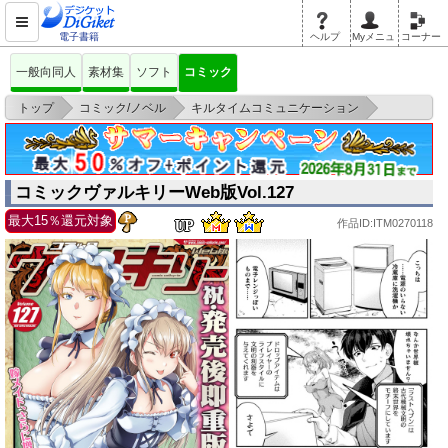
電子書籍
ヘルプ
Myメニュ
コーナー
一般向同人
素材集
ソフト
コミック
>
>
>
トップ
コミック/ノベル
キルタイムコミュニケーション
コミックヴァルキリーWeb版Vol.127
コミックヴァルキリーWeb版Vol.127
最大15％還元対象
作品ID:ITM0270118