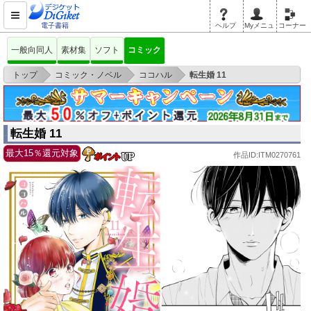
電子書籍
ヘルプ
Myメニュ
コーナー
一般向同人
素材集
ソフト
コミック
>
>
>
トップ
コミック・ノベル
ココハル
転生婚 11
転生婚 11
最大15％還元対象
作品ID:ITM0270761