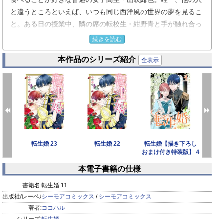
と違うところといえば、いつも同じ西洋風の世界の夢を見るこ
と。ある日の授業中、隣の席の転校生・紺野青と手が触れ合っ
た瞬間――！
続きを読む
夢でよく見る世界に転生してしまった！しかもその転校生と一
本作品のシリーズ紹介
緒に…！？
全表示
豪華なドレスを身に纏い、姫と呼ばれる自分と、第二皇子と呼
ばれる転校生。そんな彼といきなり婚礼式？そのまま初夜？ど
うなってるの──！？
クラスメイトだけどほぼ初めましての二人が一緒に転生！そし
て未知の世界での結婚生活が始まる――！転生ウェディング・
ラブ開幕！【恋するソワレ】
転生婚 23
転生婚 22
転生婚【描き下ろし
おまけ付き特装版】 4
本電子書籍の仕様
prev
next
書籍名:
転生婚 11
出版社/レーベル:
シーモアコミックス
/
シーモアコミックス
著者:
ココハル