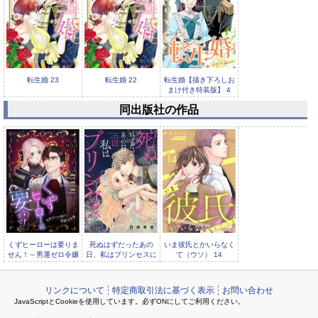
転生婚 23
転生婚 22
転生婚【描き下ろしお
まけ付き特装版】 4
同出版社の作品
転生婚 21
くずヒーローは要りま
死ぬはずだったあの
いま彼氏とかいらなく
せん！～男運ゼロ令嬢
日、私はプリンセスに
て（ウソ） 14
の華麗な復讐～（フル
なった。 12
リンクについて
特定商取引法に基づく表示
お問い合わせ
JavaScriptとCookieを使用しています。必ずONにしてご利用ください。