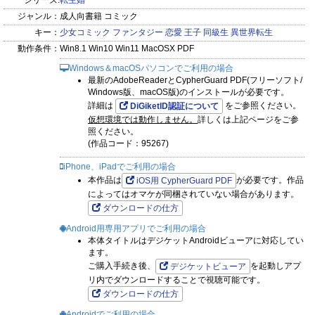
シリーズ:
転生婚
ジャンル：
成人向書籍 コミック
キー：
少女コミック
ファンタジー
恋愛
王子
同級生
異世界転生
動作条件：
Win8.1 Win10 Win11 MacOSX PDF
Windows＆macOSパソコンでご利用の場合
最新のAdobeReaderとCypherGuard PDF(フリーソフト/
Windows版、macOS版)のインストールが必要です。
詳細は
をご参照ください。
DiGiketID認証について
仮想環境では動作しません。
詳しくは上記ページをご参
照ください。
(作品コード：95267)
iPhone、iPadでご利用の場合
本作品は
が必要です。作品
iOS用 CypherGuard PDF
によってはオマケが同梱されていない場合があります。
ダウンロードの仕方
Android用専用アプリでご利用の場合
本体タイトルはデジケットAndroidビューアに対応してい
ます。
ご購入手続き後、
を起動しアプ
デジケットビューア
リ内でダウンロードすることで視聴可能です。
ダウンロードの仕方
Androidでご利用の場合