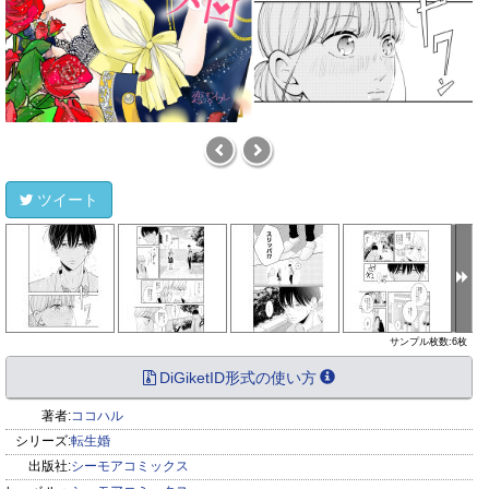
ツイート
サンプル枚数:6枚
DiGiketID形式の使い方
著者:
ココハル
シリーズ:
転生婚
出版社:
シーモアコミックス