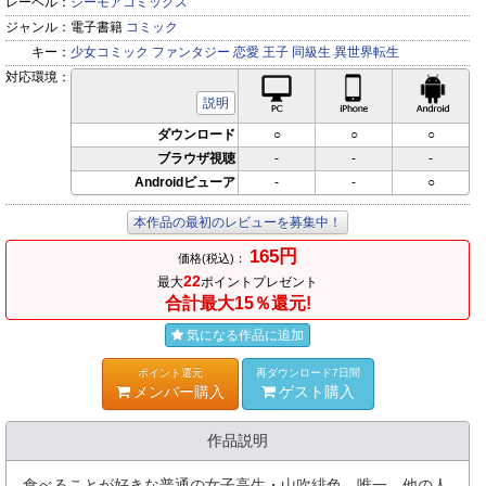
レーベル：
シーモアコミックス
ジャンル：
電子書籍
コミック
キー：
少女コミック
ファンタジー
恋愛
王子
同級生
異世界転生
対応環境：
PC対応
iPhone対応
Andr
説明
ダウンロード
○
○
○
ブラウザ視聴
-
-
-
Androidビューア
-
-
○
本作品の最初のレビューを募集中！
165円
価格(税込)：
22
最大
ポイントプレゼント
合計最大15％還元!
気になる作品に追加
ポイント還元
再ダウンロード7日間
メンバー購入
ゲスト購入
作品説明
食べることが好きな普通の女子高生・山吹緋色。唯一、他の人