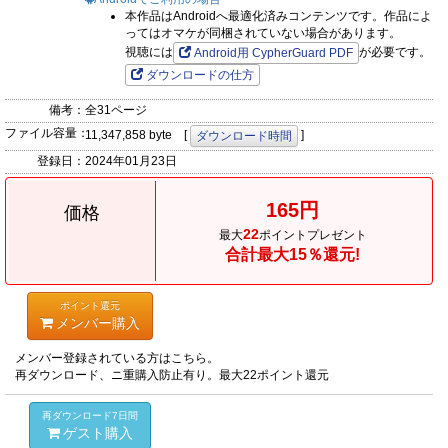
本作品はAndroidへ最適化済みコンテンツです。作品によ
ってはオマケが同梱されていない場合があります。
視聴には
が必要です。
Android用 CypherGuard PDF
ダウンロードの仕方
備考：
全31ページ
ファイル容量：
11,347,858 byte [
]
ダウンロード時間
登録日：
2024年01月23日
165円
価格
22
最大
ポイントプレゼント
合計最大15％還元!
ポイント還元
メンバー購入
メンバー登録されている方はこちら。
再ダウンロード、ニ重購入防止有り。最大22ポイント還元
再ダウンロード7日間
ゲスト購入