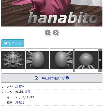
ツイート
LHA圧縮の使い方
サークル：
忍者32
ジャンル：
素材集
背景
キー：
オリジナル
3D
原画：
忍者32