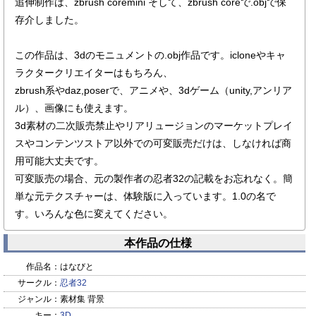
追伸制作は、zbrush coremini そして、zbrush coreで.objで保
存介しました。
この作品は、3dのモニュメントの.obj作品です。icloneやキャ
ラクタークリエイターはもちろん、
zbrush系やdaz,poserで、アニメや、3dゲーム（unity,アンリア
ル）、画像にも使えます。
3d素材の二次販売禁止やリアリュージョンのマーケットプレイ
スやコンテンツストア以外での可変販売だけは、しなければ商
用可能大丈夫です。
可変販売の場合、元の製作者の忍者32の記載をお忘れなく。簡
単な元テクスチャーは、体験版に入っています。1.0の名で
す。いろんな色に変えてください。
本作品の仕様
作品名：
はなびと
サークル：
忍者32
ジャンル：
素材集 背景
キー：
3D