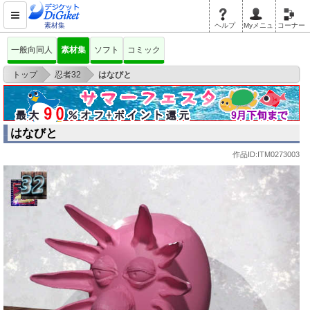
素材集
ヘルプ
Myメニュ
コーナー
一般向同人
素材集
ソフト
コミック
>
>
トップ
忍者32
はなびと
はなびと
作品ID:ITM0273003