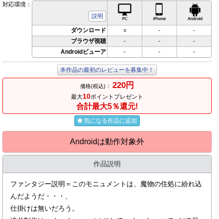
対応環境：
PC対応
iPhone対応
Andr
説明
ダウンロード
○
-
-
ブラウザ視聴
-
-
-
Androidビューア
-
-
-
本作品の最初のレビューを募集中！
220円
価格(税込)：
10
最大
ポイントプレゼント
合計最大5％還元!
気になる作品に追加
Androidは動作対象外
作品説明
ファンタジー説明＝このモニュメントは、魔物の住処に紛れ込
んだようだ・・・、
仕掛けは無いだろう。