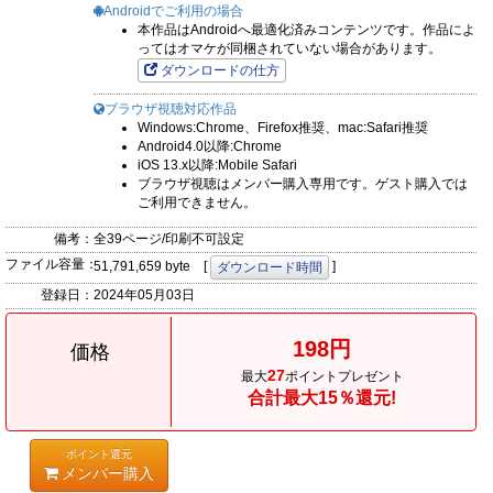
Androidでご利用の場合
本作品はAndroidへ最適化済みコンテンツです。作品によ
ってはオマケが同梱されていない場合があります。
ダウンロードの仕方
ブラウザ視聴対応作品
Windows:Chrome、Firefox推奨、mac:Safari推奨
Android4.0以降:Chrome
iOS 13.x以降:Mobile Safari
ブラウザ視聴はメンバー購入専用です。ゲスト購入では
ご利用できません。
備考：
全39ページ/印刷不可設定
ファイル容量：
51,791,659 byte [
]
ダウンロード時間
登録日：
2024年05月03日
198円
価格
27
最大
ポイントプレゼント
合計最大15％還元!
ポイント還元
メンバー購入