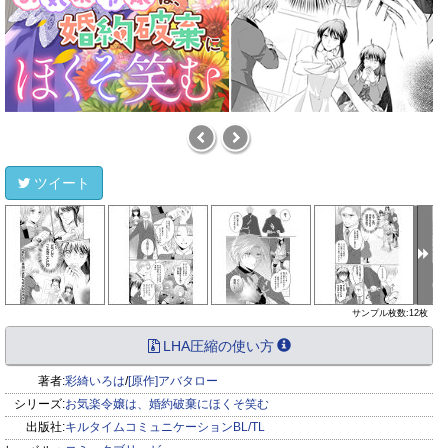
ツイート
サンプル枚数:12枚
LHA圧縮の使い方
著者:
彩綺いろは
/
[原作]アバタロー
シリーズ:
お気楽令嬢は、婚約破棄にほくそ笑む
出版社:
キルタイムコミュニケーションBL/TL