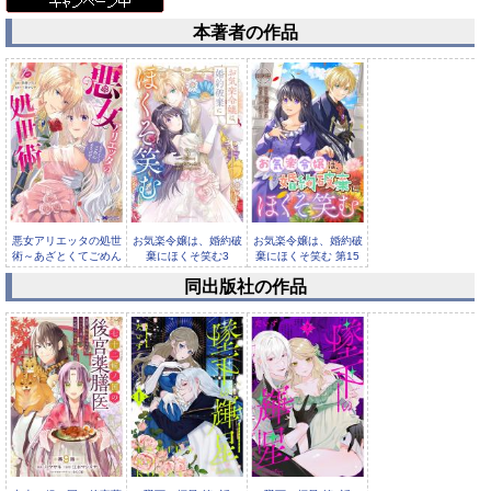
本著者の作品
悪女アリエッタの処世
お気楽令嬢は、婚約破
お気楽令嬢は、婚約破
術～あざとくてごめん
棄にほくそ笑む3
棄にほくそ笑む 第15
あそばせ...
話
同出版社の作品
お気楽令嬢は、婚約破
棄にほくそ笑む 第14
話