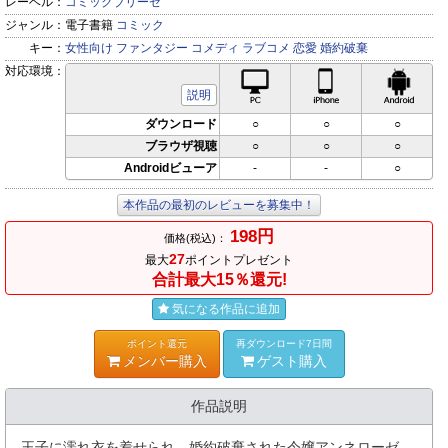
レーベル：
コミックブリーゼ
ジャンル：
電子書籍
コミック
キー：
女性向け
ファンタジー
コメディ
ラブコメ
恋愛
婚約破棄
対応環境：
PC対応
iPhone対応
Andr
説明
ダウンロード
○
○
○
ブラウザ視聴
○
○
○
Androidビューア
-
-
○
本作品の最初のレビューを募集中！
198円
価格(税込)：
27
最大
ポイントプレゼント
合計最大15％還元!
気になる作品に追加
ポイント還元
再ダウンロード7日間
メンバー購入
ゲスト購入
作品説明
王子に濡れ衣を着せられ、婚約破棄された令嬢アンネローゼ。