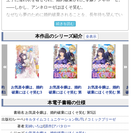
――しかし、アンネローゼはほくそ笑む。
なぜなら夢のために婚約破棄されることを、長年待ち望んでい
たのだから！
続きを読む
本作品のシリーズ紹介
彼女の夢――田舎でのんびり過ごす念願を叶えるべく
全表示
計画通りに進んでいたはずだったのに、
見知らぬ美青年ゲオルグが突然求婚してきて！？
そのことをきっかけに、とある波乱にも見舞われ
彼女の運命がかわっていく…？
行動がすべて『神の頭脳』と勘違いされてしまう、
婚約
お気楽令嬢は、婚約
お気楽令嬢は、婚約
お気楽令嬢は、婚約
お
夢のスローライフがしたい楽観的令嬢がおりなす（ラブ）コメ
第1
破棄にほくそ笑む3
破棄にほくそ笑む 第
破棄にほくそ笑む 第
破棄
ディ！
15話
14話
本電子書籍の仕様
prev
next
書籍名:
お気楽令嬢は、婚約破棄にほくそ笑む 第5話
出版社/レーベル:
キルタイムコミュニケーションBL/TL
/
コミックブリーゼ
著者:
彩綺いろは
/
[原作]アバタロー