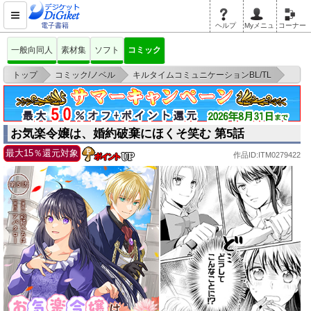
電子書籍
ヘルプ
Myメニュ
コーナー
一般向同人
素材集
ソフト
コミック
>
>
>
トップ
コミック/ノベル
キルタイムコミュニケーションBL/TL
お気楽令嬢は、婚約破棄にほくそ笑む 第5話
お気楽令嬢は、婚約破棄にほくそ笑む 第5話
最大15％還元対象
作品ID:ITM0279422