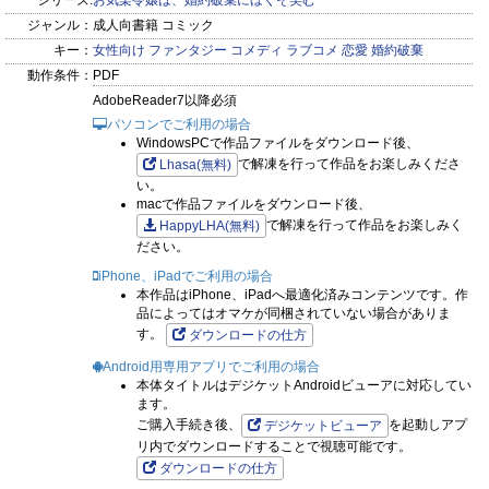
シリーズ:
お気楽令嬢は、婚約破棄にほくそ笑む
ジャンル：
成人向書籍 コミック
キー：
女性向け
ファンタジー
コメディ
ラブコメ
恋愛
婚約破棄
動作条件：
PDF
AdobeReader7以降必須
パソコンでご利用の場合
WindowsPCで作品ファイルをダウンロード後、
で解凍を行って作品をお楽しみくださ
Lhasa(無料)
い。
macで作品ファイルをダウンロード後、
で解凍を行って作品をお楽しみく
HappyLHA(無料)
ださい。
iPhone、iPadでご利用の場合
本作品はiPhone、iPadへ最適化済みコンテンツです。作
品によってはオマケが同梱されていない場合がありま
す。
ダウンロードの仕方
Android用専用アプリでご利用の場合
本体タイトルはデジケットAndroidビューアに対応してい
ます。
ご購入手続き後、
を起動しアプ
デジケットビューア
リ内でダウンロードすることで視聴可能です。
ダウンロードの仕方