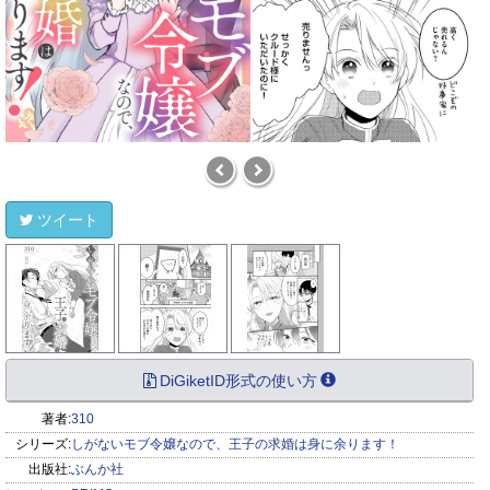
ツイート
DiGiketID形式の使い方
著者:
310
シリーズ:
しがないモブ令嬢なので、王子の求婚は身に余ります！
出版社:
ぶんか社