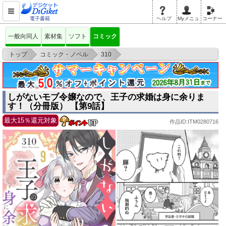
電子書籍
ヘルプ
Myメニュ
コーナー
一般向同人
素材集
ソフト
コミック
>
>
>
トップ
コミック・ノベル
310
しがないモブ令嬢なので、王子の求婚は身に余ります！（分冊版） 【第9
話】
しがないモブ令嬢なので、王子の求婚は身に余りま
す！（分冊版） 【第9話】
最大15％還元対象
作品ID:ITM0280716