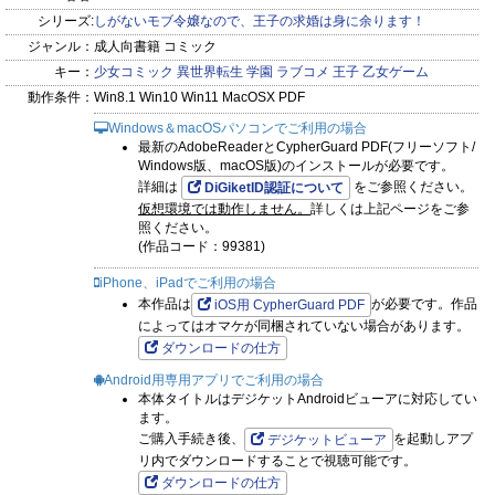
入にご注意下さい。
シリーズ:
しがないモブ令嬢なので、王子の求婚は身に余ります！
ジャンル：
成人向書籍 コミック
キー：
少女コミック
異世界転生
学園
ラブコメ
王子
乙女ゲーム
動作条件：
Win8.1 Win10 Win11 MacOSX PDF
Windows＆macOSパソコンでご利用の場合
最新のAdobeReaderとCypherGuard PDF(フリーソフト/
Windows版、macOS版)のインストールが必要です。
詳細は
をご参照ください。
DiGiketID認証について
仮想環境では動作しません。
詳しくは上記ページをご参
照ください。
(作品コード：99381)
iPhone、iPadでご利用の場合
本作品は
が必要です。作品
iOS用 CypherGuard PDF
によってはオマケが同梱されていない場合があります。
ダウンロードの仕方
Android用専用アプリでご利用の場合
本体タイトルはデジケットAndroidビューアに対応してい
ます。
ご購入手続き後、
を起動しアプ
デジケットビューア
リ内でダウンロードすることで視聴可能です。
ダウンロードの仕方