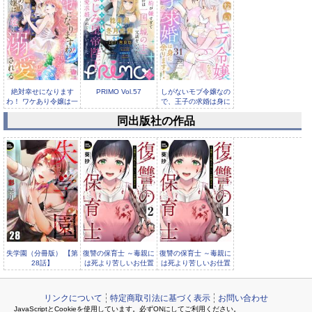
絶対幸せになります
PRIMO Vol.57
しがないモブ令嬢なの
わ！ ワケあり令嬢は一
で、王子の求婚は身に
途に溺愛...
余ります...
同出版社の作品
PRIMO Vol.56
失学園（分冊版） 【第
復讐の保育士 ～毒親に
復讐の保育士 ～毒親に
28話】
は死より苦しいお仕置
は死より苦しいお仕置
きを～（分冊版）
きを～（分冊版）
リンクについて
特定商取引法に基づく表示
お問い合わせ
JavaScriptとCookieを使用しています。必ずONにしてご利用ください。