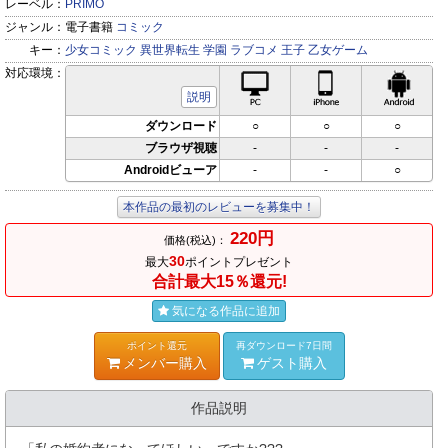
レーベル：
PRIMO
ジャンル：
電子書籍
コミック
キー：
少女コミック
異世界転生
学園
ラブコメ
王子
乙女ゲーム
対応環境：
PC対応
iPhone対応
Andr
説明
ダウンロード
○
○
○
ブラウザ視聴
-
-
-
Androidビューア
-
-
○
本作品の最初のレビューを募集中！
220円
価格(税込)：
30
最大
ポイントプレゼント
合計最大15％還元!
気になる作品に追加
ポイント還元
再ダウンロード7日間
メンバー購入
ゲスト購入
作品説明