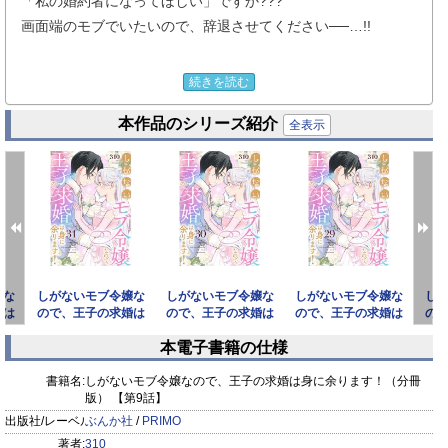
「私の婚約者になってほしい」ですか???
画面端のモブでいたいので、辞退させてください──…!!
ヴェルフェ国・王立ユーリス学園に通う男爵令嬢のミサキは、
続きを読む
実は転生者。
本作品のシリーズ紹介
入学式に前世の記憶が戻り、どうやら大好きだった乙女ゲーム
全表示
の世界の転生したみたい。
ただのモブではあるけど、小悪魔系の侯爵令息と策士眼鏡の公
爵令息、
そしてクールでちょっと天然な第二王子（最推し）の仲良し3
人組を近くで見られるので幸せ！
悪役令嬢やヒロインにも出会えてウキウキしていたら、ひょん
嬢な
しがないモブ令嬢な
しがないモブ令嬢な
しがないモブ令嬢な
し
なことから王子に興味を持たれてしまい…？
婚は
ので、王子の求婚は
ので、王子の求婚は
ので、王子の求婚は
の
（分
身に余ります！（分
身に余ります！（分
身に余ります！（分
身
本電子書籍の仕様
冊版）
冊版）
冊版）
転生したらなぜか王子に気に入られてしまいましたが、平穏に
prev
next
暮らしたいだけなんです──!!
書籍名:
しがないモブ令嬢なので、王子の求婚は身に余ります！（分冊
版） 【第9話】
出版社/レーベル:
ぶんか社
/
PRIMO
※この作品は『PRIMO Vol.31』に収録されています。重複購
著者:
310