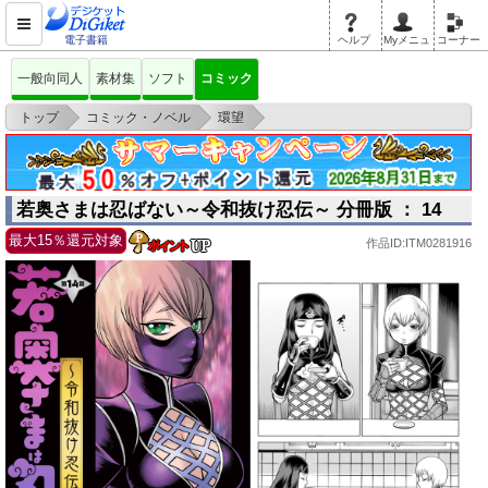
電子書籍
ヘルプ
Myメニュ
コーナー
一般向同人
素材集
ソフト
コミック
>
>
>
トップ
コミック・ノベル
環望
若奥さまは忍ばない～令和抜け忍伝～ 分冊版 ： 14
若奥さまは忍ばない～令和抜け忍伝～ 分冊版 ： 14
最大15％還元対象
作品ID:ITM0281916