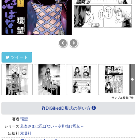
ツイート
サンプル枚数:7枚
DiGiketID形式の使い方
著者:
環望
シリーズ:
若奥さまは忍ばない～令和抜け忍伝～
出版社:
双葉社