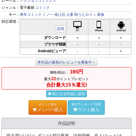
レーベル：
アクションコミックス
ジャンル：
電子書籍
コミック
キー：
青年コミック
くノ一
抜け忍
人妻
戦うヒロイン
家族
対応環境：
PC対応
iPhone対応
Andr
説明
ダウンロード
○
○
○
ブラウザ視聴
-
-
-
Androidビューア
-
-
○
本作品の最初のレビューを募集中！
165円
価格(税込)：
22
最大
ポイントプレゼント
合計最大15％還元!
気になる作品に追加
ポイント還元
再ダウンロード7日間
メンバー購入
ゲスト購入
作品説明
雨月雫(うげつしずく)は眉目秀麗、頭脳明晰、良人(おっと)を