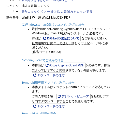
シリーズ:
若奥さまは忍ばない～令和抜け忍伝～
ジャンル：
成人向書籍 コミック
キー：
青年コミック
くノ一
抜け忍
人妻
戦うヒロイン
家族
動作条件：
Win8.1 Win10 Win11 MacOSX PDF
Windows＆macOSパソコンでご利用の場合
最新のAdobeReaderとCypherGuard PDF(フリーソフト/
Windows版、macOS版)のインストールが必要です。
詳細は
をご参照ください。
DiGiketID認証について
仮想環境では動作しません。
詳しくは上記ページをご参
照ください。
(作品コード：99833)
iPhone、iPadでご利用の場合
本作品は
が必要です。作品
iOS用 CypherGuard PDF
によってはオマケが同梱されていない場合があります。
ダウンロードの仕方
Android用専用アプリでご利用の場合
本体タイトルはデジケットAndroidビューアに対応してい
ます。
ご購入手続き後、
を起動しアプ
デジケットビューア
リ内でダウンロードすることで視聴可能です。
ダウンロードの仕方
Androidでご利用の場合