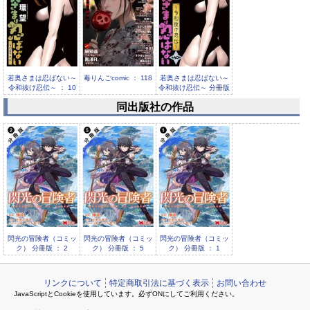
若奥さまは忍ばない～
毒りんごcomic ： 118
若奥さまは忍ばない～
令和抜け忍伝～ ： 10
令和抜け忍伝～ 分冊版
： ...
同出版社の作品
毒りんごcomic ： 117
閃光の冒険者（コミッ
閃光の冒険者（コミッ
閃光の冒険者（コミッ
ク） 分冊版 ： 2
ク） 分冊版 ： 5
ク） 分冊版 ： 1
リンクについて
特定商取引法に基づく表示
お問い合わせ
JavaScriptとCookieを使用しています。必ずONにしてご利用ください。