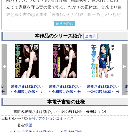
立てて家庭を守る妻の鑑である。だがその正体は、古来より連
綿と続く古の忍者集団「叢雨(ムラサメ)衆」随一のくノいちだ
った。
続きを読む
里の命により、とある大企業の社員・雨月大吾(うげつだいご)
本作品のシリーズ紹介
と偽りの結婚をし、彼の記憶に隠された、世界を揺るがす重大
全表示
な秘密を探っていた雫。ところが、いつしか大吾を愛してしま
った彼女は、里を裏切り抜け忍となることを決意する。
しかし彼女に逃げるという選択肢はない。なぜなら二人が暮ら
す小さな家は、大切な思い出の詰まった夢のマイホームなの
だ！
愛する夫と建てたばかりの一軒家を守るため、全ての敵を迎え
ない
若奥さまは忍ばない
若奥さまは忍ばない
若奥さまは忍ばない
若
撃つ!!
 分
～令和抜け忍伝～ ：
～令和抜け忍伝～ 分
～令和抜け忍伝～ 分
～令
忍者なのに忍ばない!? 史上初の在宅抜け忍、くノいち雫の闘い
10
冊版 ： 40
冊版 ： 39
本電子書籍の仕様
が今始まる!!!
prev
next
書籍名:
若奥さまは忍ばない～令和抜け忍伝～ 分冊版 ： 14
※ 毒りんごcomic ： 92 収録作品
出版社/レーベル:
双葉社
/
アクションコミックス
著者:
環望