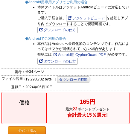
Android用専用アプリでご利用の場合
本体タイトルはデジケットAndroidビューアに対応してい
ます。
ご購入手続き後、
を起動しアプ
デジケットビューア
リ内でダウンロードすることで視聴可能です。
ダウンロードの仕方
Androidでご利用の場合
本作品はAndroidへ最適化済みコンテンツです。作品によ
ってはオマケが同梱されていない場合があります。
視聴には
が必要です。
Android用 CypherGuard PDF
ダウンロードの仕方
備考：
全34ページ
ファイル容量：
19,298,732 byte [
]
ダウンロード時間
登録日：
2024年06月10日
165円
価格
22
最大
ポイントプレゼント
合計最大15％還元!
ポイント還元