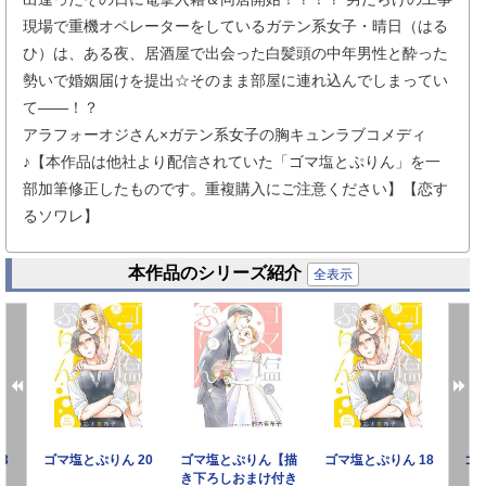
現場で重機オペレーターをしているガテン系女子・晴日（はる
ひ）は、ある夜、居酒屋で出会った白髪頭の中年男性と酔った
勢いで婚姻届けを提出☆そのまま部屋に連れ込んでしまってい
て――！？
アラフォーオジさん×ガテン系女子の胸キュンラブコメディ
♪【本作品は他社より配信されていた「ゴマ塩とぷりん」を一
部加筆修正したものです。重複購入にご注意ください】【恋す
るソワレ】
本作品のシリーズ紹介
全表示
3
ゴマ塩とぷりん 20
ゴマ塩とぷりん【描
ゴマ塩とぷりん 18
ゴ
き下ろしおまけ付き