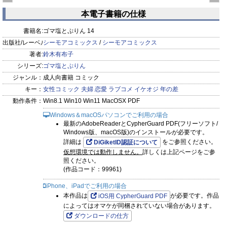
特装版】 3
本電子書籍の仕様
prev
next
書籍名:
ゴマ塩とぷりん 14
出版社/レーベル:
シーモアコミックス
/
シーモアコミックス
著者:
鈴木有布子
シリーズ:
ゴマ塩とぷりん
ジャンル：
成人向書籍 コミック
キー：
女性コミック
夫婦
恋愛
ラブコメ
イケオジ
年の差
動作条件：
Win8.1 Win10 Win11 MacOSX PDF
Windows＆macOSパソコンでご利用の場合
最新のAdobeReaderとCypherGuard PDF(フリーソフト/
Windows版、macOS版)のインストールが必要です。
詳細は
をご参照ください。
DiGiketID認証について
仮想環境では動作しません。
詳しくは上記ページをご参
照ください。
(作品コード：99961)
iPhone、iPadでご利用の場合
本作品は
が必要です。作品
iOS用 CypherGuard PDF
によってはオマケが同梱されていない場合があります。
ダウンロードの仕方