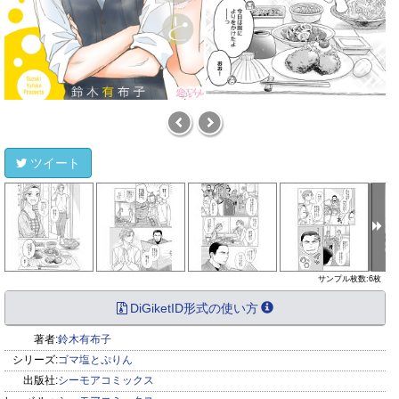
ツイート
サンプル枚数:6枚
DiGiketID形式の使い方
著者:
鈴木有布子
シリーズ:
ゴマ塩とぷりん
出版社:
シーモアコミックス