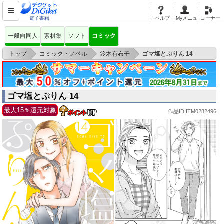
電子書籍
ヘルプ
Myメニュ
コーナー
一般向同人
素材集
ソフト
コミック
>
>
>
トップ
コミック・ノベル
鈴木有布子
ゴマ塩とぷりん 14
ゴマ塩とぷりん 14
最大15％還元対象
作品ID:ITM0282496