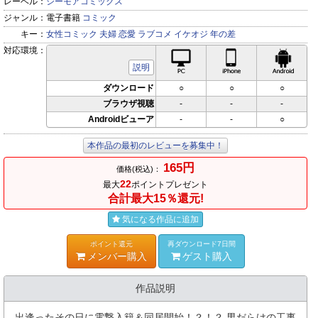
レーベル：
シーモアコミックス
ジャンル：
電子書籍
コミック
キー：
女性コミック
夫婦
恋愛
ラブコメ
イケオジ
年の差
対応環境：
PC対応
iPhone対応
Andr
説明
ダウンロード
○
○
○
ブラウザ視聴
-
-
-
Androidビューア
-
-
○
本作品の最初のレビューを募集中！
165円
価格(税込)：
22
最大
ポイントプレゼント
合計最大15％還元!
気になる作品に追加
ポイント還元
再ダウンロード7日間
メンバー購入
ゲスト購入
作品説明
出逢ったその日に電撃入籍＆同居開始！？！？ 男だらけの工事